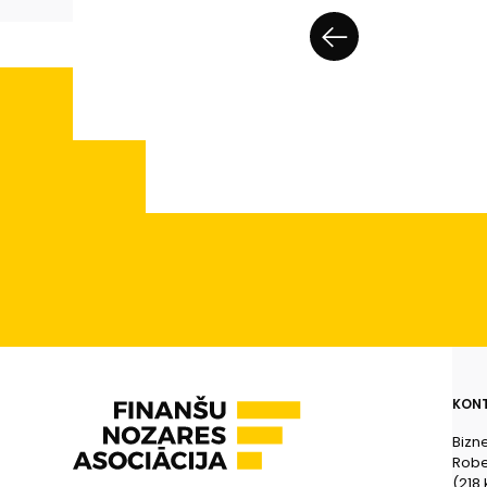
KONT
Bizn
Rober
(218.