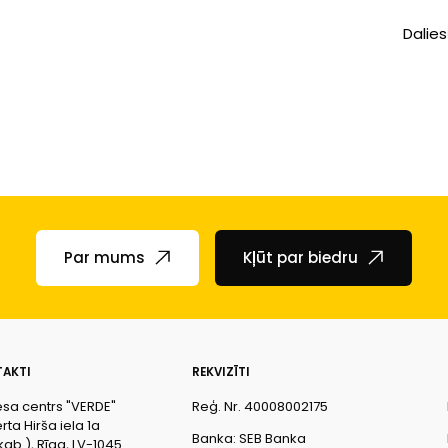
Dalies
Par mums
Kļūt par biedru
AKTI
REKVIZĪTI
esa centrs "VERDE"
Reģ. Nr. 40008002175
ta Hirša iela 1a
Banka: SEB Banka
kab.), Rīga, LV-1045