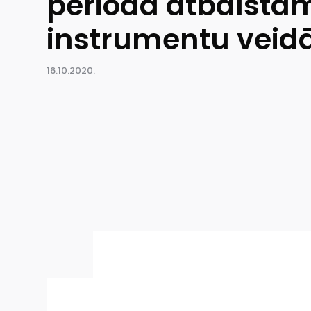
perioda atbalsta
instrumentu veid
16.10.2020.