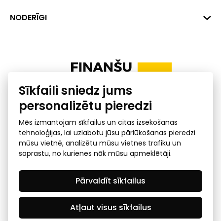
+371 287 18175
Banka: SEB Banka
Dati
NODERĪGI
info@financelatvia.eu
Kods: UNLALV2X
Materiāli
Līzings
Konta Nr. LV48UNLA0001000700732
Interaktīvie dati
Pensiju 2. līmenis
Uzņēmumu kredītspējas kalkulators
Finanšu pratība
Sīkfaili sniedz jums
Ombuds
personalizētu pieredzi
Mēs izmantojam sīkfailus un citas izsekošanas
tehnoloģijas, lai uzlabotu jūsu pārlūkošanas pieredzi
mūsu vietnē, analizētu mūsu vietnes trafiku un
saprastu, no kurienes nāk mūsu apmeklētāji.
Privātuma politika
GDPR subjekta piekļuves
Pārvaldīt sīkfailus
pieprasījums
© 2026 Latvijas Finanšu nozares asociācija - visas tiesības
rezervētas
Atļaut visus sīkfailus
Created by Mediapark