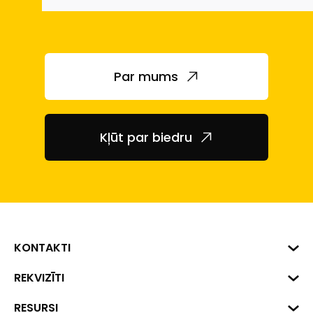
Par mums
Kļūt par biedru
KONTAKTI
Biznesa centrs "VERDE" Roberta
REKVIZĪTI
Hirša iela 1a (218.kab.), Rīga, LV-
1045
Reģ. Nr. 40008002175
RESURSI