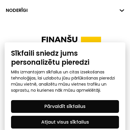
+371 287 18175
Banka: SEB Banka
Dati
NODERĪGI
info@financelatvia.eu
Kods: UNLALV2X
Materiāli
Līzings
Konta Nr. LV48UNLA0001000700732
Interaktīvie dati
Pensiju 2. līmenis
Uzņēmumu kredītspējas kalkulators
Finanšu pratība
Sīkfaili sniedz jums
Ombuds
personalizētu pieredzi
Mēs izmantojam sīkfailus un citas izsekošanas
tehnoloģijas, lai uzlabotu jūsu pārlūkošanas pieredzi
mūsu vietnē, analizētu mūsu vietnes trafiku un
saprastu, no kurienes nāk mūsu apmeklētāji.
Privātuma politika
GDPR subjekta piekļuves
Pārvaldīt sīkfailus
pieprasījums
© 2026 Latvijas Finanšu nozares asociācija - visas tiesības
rezervētas
Atļaut visus sīkfailus
Created by Mediapark