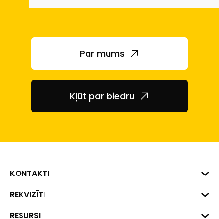
Par mums
Kļūt par biedru
KONTAKTI
Biznesa centrs "VERDE" Roberta
REKVIZĪTI
Hirša iela 1a (218.kab.), Rīga, LV-
1045
Reģ. Nr. 40008002175
RESURSI