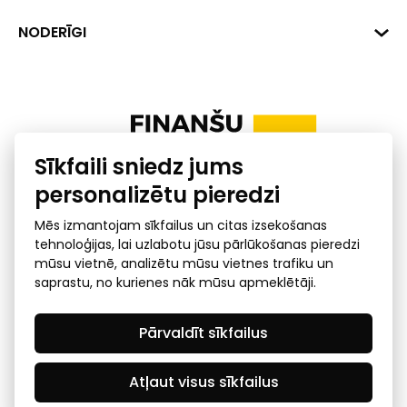
+371 287 18175
Banka: SEB Banka
Dati
NODERĪGI
info@financelatvia.eu
Kods: UNLALV2X
Materiāli
Līzings
Konta Nr. LV48UNLA0001000700732
Interaktīvie dati
Pensiju 2. līmenis
Uzņēmumu kredītspējas kalkulators
Finanšu pratība
Sīkfaili sniedz jums
Ombuds
personalizētu pieredzi
Mēs izmantojam sīkfailus un citas izsekošanas
tehnoloģijas, lai uzlabotu jūsu pārlūkošanas pieredzi
mūsu vietnē, analizētu mūsu vietnes trafiku un
saprastu, no kurienes nāk mūsu apmeklētāji.
Privātuma politika
GDPR subjekta piekļuves
Pārvaldīt sīkfailus
pieprasījums
© 2026 Latvijas Finanšu nozares asociācija - visas tiesības
rezervētas
Atļaut visus sīkfailus
Created by Mediapark