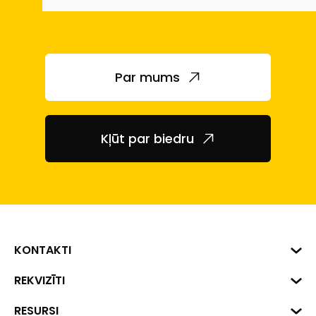
Par mums
Kļūt par biedru
KONTAKTI
Biznesa centrs "VERDE" Roberta
REKVIZĪTI
Hirša iela 1a (218.kab.), Rīga, LV-
1045
Reģ. Nr. 40008002175
RESURSI