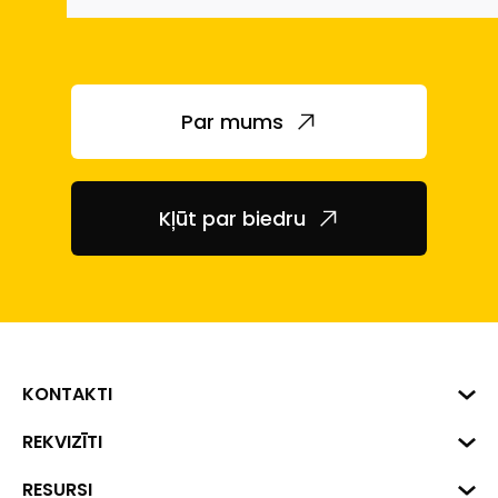
Par mums
Kļūt par biedru
KONTAKTI
Biznesa centrs "VERDE" Roberta
REKVIZĪTI
Hirša iela 1a (218.kab.), Rīga, LV-
1045
Reģ. Nr. 40008002175
RESURSI