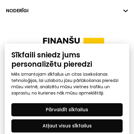
+371 287 18175
Banka: SEB Banka
Dati
NODERĪGI
info@financelatvia.eu
Kods: UNLALV2X
Materiāli
Līzings
Konta Nr. LV48UNLA0001000700732
Interaktīvie dati
Pensiju 2. līmenis
Uzņēmumu kredītspējas kalkulators
Finanšu pratība
Sīkfaili sniedz jums
Ombuds
personalizētu pieredzi
Mēs izmantojam sīkfailus un citas izsekošanas
tehnoloģijas, lai uzlabotu jūsu pārlūkošanas pieredzi
mūsu vietnē, analizētu mūsu vietnes trafiku un
saprastu, no kurienes nāk mūsu apmeklētāji.
Privātuma politika
GDPR subjekta piekļuves
Pārvaldīt sīkfailus
pieprasījums
© 2026 Latvijas Finanšu nozares asociācija - visas tiesības
rezervētas
Atļaut visus sīkfailus
Created by Mediapark