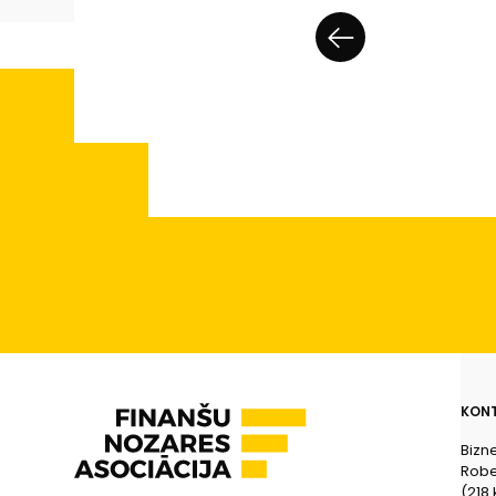
KONT
Bizn
Rober
(218.