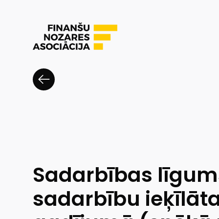
Sadarbības līgums
sadarbību ieķīlā