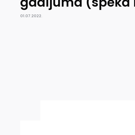
gadījumā (spēkā n
01.07.2022.