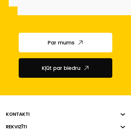
Par mums
Kļūt par biedru
KONTAKTI
Biznesa centrs "VERDE" Roberta
REKVIZĪTI