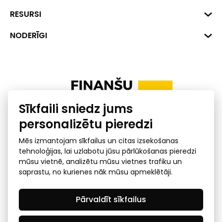
Hirša iela 1a (218.kab.), Rīga, LV-
1045
Reģ. Nr. 40008002175
RESURSI
+371 287 18175
Banka: SEB Banka
Dati
NODERĪGI
info@financelatvia.eu
Kods: UNLALV2X
Materiāli
Līzings
Konta Nr. LV48UNLA0001000700732
Interaktīvie dati
Pensiju 2. līmenis
Uzņēmumu kredītspējas kalkulators
Finanšu pratība
Sīkfaili sniedz jums
Ombuds
personalizētu pieredzi
Mēs izmantojam sīkfailus un citas izsekošanas
tehnoloģijas, lai uzlabotu jūsu pārlūkošanas pieredzi
mūsu vietnē, analizētu mūsu vietnes trafiku un
saprastu, no kurienes nāk mūsu apmeklētāji.
Privātuma politika
GDPR subjekta piekļuves
Pārvaldīt sīkfailus
pieprasījums
© 2026 Latvijas Finanšu nozares asociācija - visas tiesības