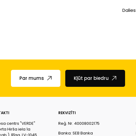
Dalies
Par mums
Kļūt par biedru
AKTI
REKVIZĪTI
esa centrs "VERDE"
Reģ. Nr. 40008002175
ta Hirša iela 1a
Banka: SEB Banka
kab.), Rīga, LV-1045