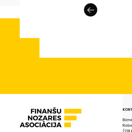
KONT
Bizn
Rober
(218.