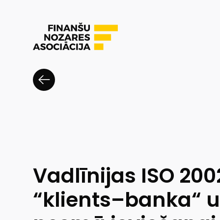
Vadlīnijas ISO 20
“klients–banka“ u