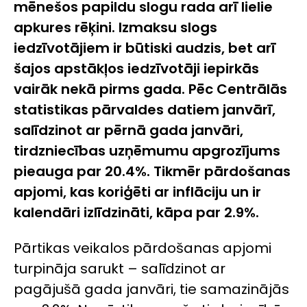
mēnešos papildu slogu rada arī lielie
apkures rēķini. Izmaksu slogs
iedzīvotājiem ir būtiski audzis, bet arī
šajos apstākļos iedzīvotāji iepirkās
vairāk nekā pirms gada. Pēc Centrālās
statistikas pārvaldes datiem janvārī,
salīdzinot ar pērnā gada janvāri,
tirdzniecības uzņēmumu apgrozījums
pieauga par 20.4%. Tikmēr pārdošanas
apjomi, kas koriģēti ar inflāciju un ir
kalendāri izlīdzināti, kāpa par 2.9%.
Pārtikas veikalos pārdošanas apjomi
turpināja sarukt – salīdzinot ar
pagājušā gada janvāri, tie samazinājās