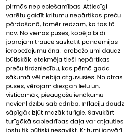
pirmās nepieciešamības. Attiecīgi
varētu gaidīt kritumu nepārtikas preču
pārdošanā, tomēr redzam, ka tas tā
nav. No vienas puses, kopējo bildi
joprojām traucē saskatīt pandēmijas
ierobežojumu ēna. Ierobežojumi daudz
būtiskāk ietekmēja tieši nepārtikas
preču tirdzniecību, kas pērnā gada
sākumā vēl nebija atguvusies. No otras
puses, vērojam diezgan lielu un,
visticamāk, pieaugošu ienākumu
nevienlīdzību sabiedrībā. Inflāciju daudz
sāpīgāk izjūt mazāk turīgie. Savukārt
turīgākā sabiedrības daļa var atļauties
jostu tik būtiski nesavilkt. Kritumi janvārī