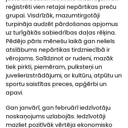
reģistrēti vien retajai nepārtikas preču
grupai. Visdrīzāk, mazumtirgotāji
turpināja audzēt pārdošanas apjomus
uz turīgākās sabiedrības daļas rēķina.
Pēdējo pāris mēnešu laikā gan neliels
atslābums nepārtikas tirdzniecībā ir
vērojams. Salīdzinot ar rudeni, mazāk
tiek pirkti, piemēram, pulksteņi un
juvelierizstrādājumi, ar kultūru, atpūtu un
sportu saistītas preces, apģērbi un
apavi.
Gan janvārī, gan februārī iedzīvotāju
noskaņojums uzlabojās. Iedzīvotāji
mazliet pozitīvāk vērtēja ekonomisko