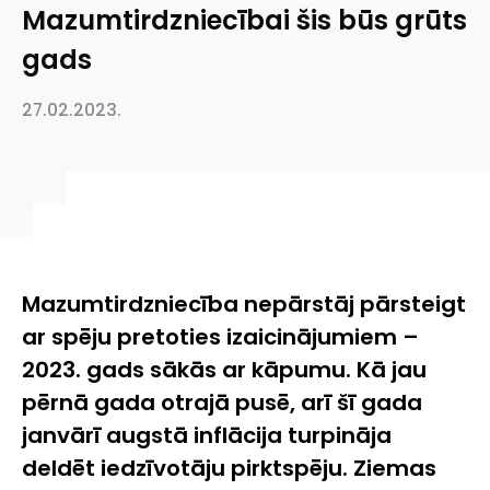
Mazumtirdzniecībai šis būs grūts
gads
27.02.2023.
Mazumtirdzniecība nepārstāj pārsteigt
ar spēju pretoties izaicinājumiem –
2023. gads sākās ar kāpumu. Kā jau
pērnā gada otrajā pusē, arī šī gada
janvārī augstā inflācija turpināja
deldēt iedzīvotāju pirktspēju. Ziemas