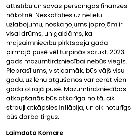
attīstību un savas personīgās finanses
nākotnē. Neskatoties uz nelielu
uzlabojumu, noskaņojums joprojām ir
visai drūms, un gaidāms, ka
mājsaimniecību pirktspēja gada
pirmajā pusē vēl turpinās sarukt. 2023.
gads mazumtirdzniecībai nebūs viegls.
Pieprasījums, visticamāk, būs vājš visu
gadu, uz lēnu atgūšanos var cerēt vien
gada otrajā pusē. Mazumtirdzniecības
atkopšanās būs atkarīga no tā, cik
strauji atkāpsies inflācija, un cik noturīgs
būs darba tirgus.
Laimdota Komare