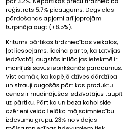
par 3.2%. Nepārtikas preču tirdzniecībā
reģistrēts 5.7% pieaugums. Degvielas
pārdošanas apjomi arī joprojām
turpināja augt (+8.5%).
Kritums pārtikas tirdzniecības veikalos,
ļoti iespējams, liecina par to, ka Latvijas
iedzīvotāji augstās inflācijas ietekmē ir
mainījuši savus iepirkšanās paradumus.
Visticamāk, ka kopējā dzīves dārdzība
un strauji augošās pārtikas produktu
cenas ir mudinājušas iedzīvotājus taupīt
uz pārtiku. Pārtika un bezalkoholiskie
dzērieni veido lielāko mājsaimniecību
izdevumu grupu. 23% no vidējās
mājsaimniecības izdevumiem tiek