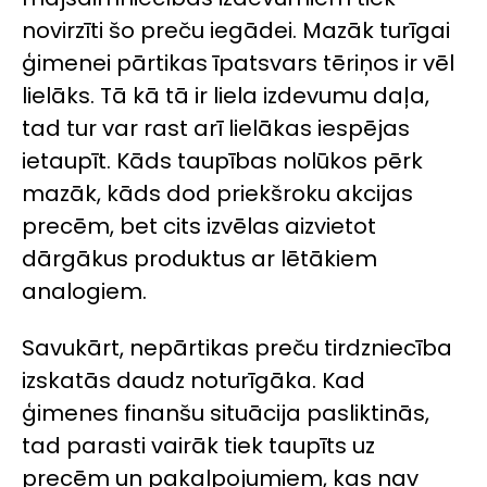
novirzīti šo preču iegādei. Mazāk turīgai
ģimenei pārtikas īpatsvars tēriņos ir vēl
lielāks. Tā kā tā ir liela izdevumu daļa,
tad tur var rast arī lielākas iespējas
ietaupīt. Kāds taupības nolūkos pērk
mazāk, kāds dod priekšroku akcijas
precēm, bet cits izvēlas aizvietot
dārgākus produktus ar lētākiem
analogiem.
Savukārt, nepārtikas preču tirdzniecība
izskatās daudz noturīgāka. Kad
ģimenes finanšu situācija pasliktinās,
tad parasti vairāk tiek taupīts uz
precēm un pakalpojumiem, kas nav