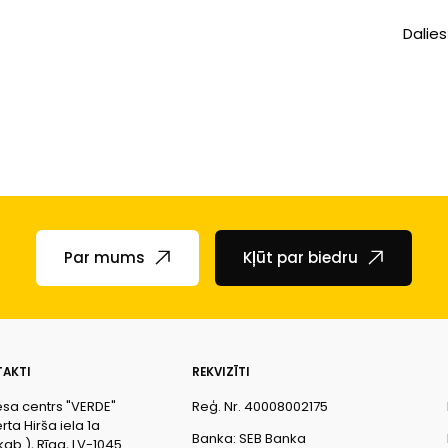
Dalies
Par mums
Kļūt par biedru
AKTI
REKVIZĪTI
esa centrs "VERDE"
Reģ. Nr. 40008002175
ta Hirša iela 1a
Banka: SEB Banka
kab.), Rīga, LV-1045