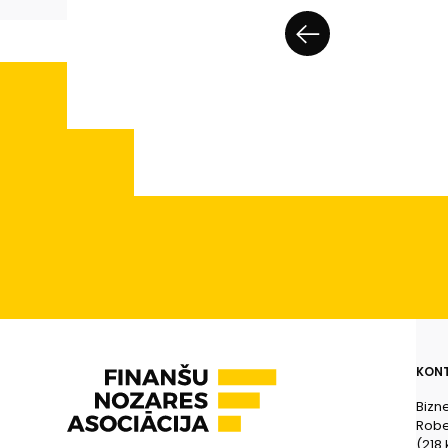
KONT
Bizn
Rober
(218.