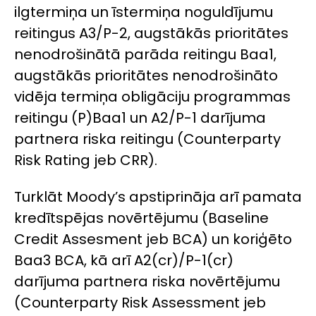
ilgtermiņa un īstermiņa noguldījumu
reitingus A3/P-2, augstākās prioritātes
nenodrošinātā parāda reitingu Baa1,
augstākās prioritātes nenodrošināto
vidēja termiņa obligāciju programmas
reitingu (P)Baa1 un A2/P-1 darījuma
partnera riska reitingu (
Counterparty
Risk Rating
jeb CRR).
Turklāt Moody’s apstiprināja arī pamata
kredītspējas novērtējumu (
Baseline
Credit Assesmen
t jeb BCA) un koriģēto
Baa3 BCA, kā arī A2(cr)/P-1(cr)
darījuma partnera riska novērtējumu
(Counterparty Risk Assessment jeb