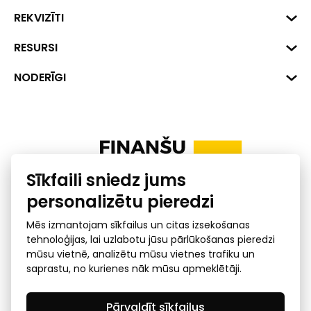
Biznesa centrs "VERDE" Roberta
REKVIZĪTI
Hirša iela 1a (218.kab.), Rīga, LV-
1045
Reģ. Nr. 40008002175
RESURSI
+371 287 18175
Banka: SEB Banka
Dati
NODERĪGI
info@financelatvia.eu
Kods: UNLALV2X
Materiāli
Līzings
Konta Nr. LV48UNLA0001000700732
Interaktīvie dati
Pensiju 2. līmenis
Uzņēmumu kredītspējas kalkulators
Finanšu pratība
Sīkfaili sniedz jums
Ombuds
personalizētu pieredzi
Mēs izmantojam sīkfailus un citas izsekošanas
tehnoloģijas, lai uzlabotu jūsu pārlūkošanas pieredzi
mūsu vietnē, analizētu mūsu vietnes trafiku un
saprastu, no kurienes nāk mūsu apmeklētāji.
Privātuma politika
GDPR subjekta piekļuves
Pārvaldīt sīkfailus