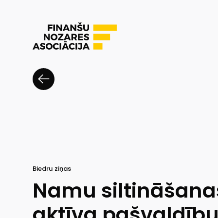
Biedru ziņas
Namu siltināšanas
aktīva pašvaldību