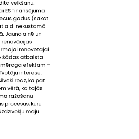
ita veikšanu,
ai ES finansējuma
 piecus gadus (sākot
tlaidi nekustamā
ā, Jaunolainē un
u renovācijas
rmajai renovētajai
e šādas atbalsta
arī mēroga efektam –
votāju interese.
lvēki redz, ka pat
m vērā, ka tajās
uma ražošanu
us procesus, kuru
dzdzīvokļu māju