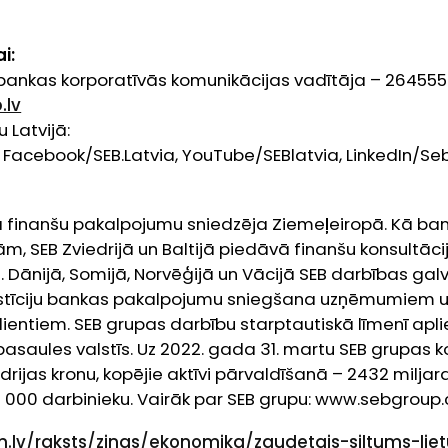
i:
 bankas korporatīvās komunikācijas vadītāja – 264555
.lv
 Latvijā:
, Facebook/SEB.Latvia, YouTube/SEBlatvia, LinkedIn/S
ā finanšu pakalpojumu sniedzēja Ziemeļeiropā. Kā ba
ām, SEB Zviedrijā un Baltijā piedāvā finanšu konsultāci
 Dānijā, Somijā, Norvēģijā un Vācijā SEB darbības galve
estīciju bankas pakalpojumu sniegšana uzņēmumiem 
klientiem. SEB grupas darbību starptautiskā līmenī apl
asaules valstīs. Uz 2022. gada 31. martu SEB grupas ko
rijas kronu, kopējie aktīvi pārvaldīšanā – 2432 miljard
5 000 darbinieku. Vairāk par SEB grupu: www.sebgroup
m.lv/raksts/zinas/ekonomika/zaudetais-siltums-lie