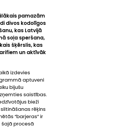
, tālākais pamazām
ādi divos kodolīgos
šanu, kas Latvijā
rmā soļa speršana,
kais šķērslis, kas
arifiem un aktīvāk
aikā izdevies
programmā aptuveni
aiku bijušu
uzņemties saistības.
dzīvotājus bieži
 siltināšanas rēķins
ētās “barjeras” ir
i šajā procesā