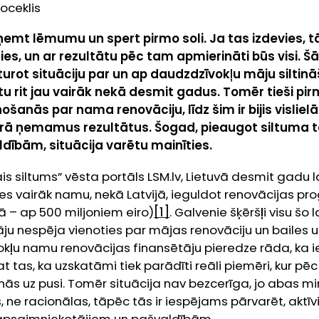
oceklis
eņemt lēmumu un spert pirmo soli. Ja tas izdevies
ies, un ar rezultātu pēc tam apmierināti būs visi. Š
urot situāciju par un ap daudzdzīvokļu māju siltinā
tu rit jau vairāk nekā desmit gadus. Tomēr tieši pi
nošanās par nama renovāciju, līdz šim ir bijis vislielā
ērā ņemamus rezultātus. Šogad, pieaugot siltuma t
ldībām, situācija varētu mainīties.
is siltums” vēsta portāls LSM.lv, Lietuvā desmit gadu l
izes vairāk namu, nekā Latvijā, ieguldot renovācijas 
jā – ap 500 miljoniem eiro)
[1]
. Galvenie šķēršļi visu šo l
āju nespēja vienoties par mājas renovāciju un bailes 
ļu namu renovācijas finansētāju pieredze rāda, ka ie
t tas, ka uzskatāmi tiek parādīti reāli piemēri, kur pēc
ās uz pusi. Tomēr situācija nav bezcerīga, jo abas min
 ne racionālas, tāpēc tās ir iespējams pārvarēt, aktīv