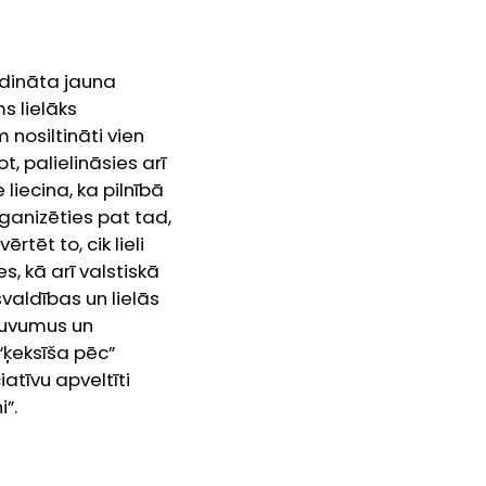
udināta jauna
s lielāks
 nosiltināti vien
, palielināsies arī
liecina, ka pilnībā
ganizēties pat tad,
rtēt to, cik lieli
, kā arī valstiskā
valdības un lielās
 guvumus un
“ķeksīša pēc”
iatīvu apveltīti
i”.