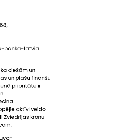
68,
eb-banka-latvia
nka ciešām un
jas un plašu finanšu
nā prioritāte ir
un
iecina
pējie aktīvi veido
i Zviedrijas kronu.
.com.
tuva-