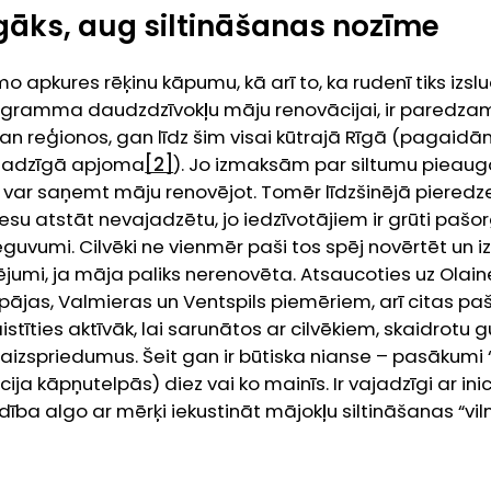
gāks, aug siltināšanas nozīme
apkures rēķinu kāpumu, kā arī to, ka rudenī tiks izsl
gramma daudzdzīvokļu māju renovācijai, ir paredzam
an reģionos, gan līdz šim visai kūtrajā Rīgā (pagaidām
ajadzīgā apjoma
[2]
). Jo izmaksām par siltumu pieaugot
i var saņemt māju renovējot. Tomēr līdzšinējā pieredze 
u atstāt nevajadzētu, jo iedzīvotājiem ir grūti pašor
guvumi. Cilvēki ne vienmēr paši tos spēj novērtēt un izvē
umi, ja māja paliks nerenovēta. Atsaucoties uz Olaines
pājas, Valmieras un Ventspils piemēriem, arī citas paš
istīties aktīvāk, lai sarunātos ar cilvēkiem, skaidrotu
izspriedumus. Šeit gan ir būtiska nianse – pasākumi 
cija kāpņutelpās) diez vai ko mainīs. Ir vajadzīgi ar inic
ldība algo ar mērķi iekustināt mājokļu siltināšanas “viln