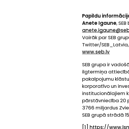
Papildu informācija
Anete Igaune
, SEB
anete.igaune@seb
Vairāk par SEB grupu
Twitter/SEB_Latvia
www.seb.lv
SEB grupa ir vadoš
ilgtermiņa attiecīb
pakalpojumu klāstu.
korporatīvo un inv
institucionālajiem 
pārstāvniecība 20 p
3766 miljardus Zvied
SEB grupā strādā 1
[1]
https://www.ls