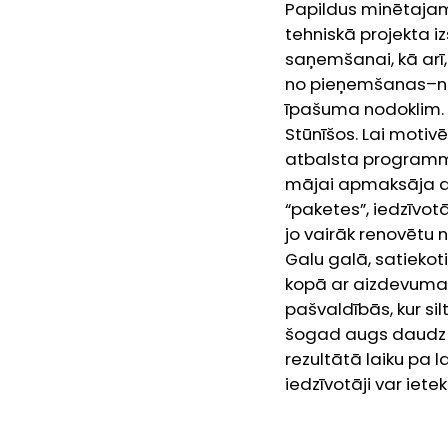
Papildus minētajam
tehniskā projekta 
saņemšanai, kā arī,
no pieņemšanas–n
īpašuma nodoklim. 
Stūnīšos. Lai motiv
atbalsta programmā
mājai apmaksāja ar
“paketes”, iedzīvotā
jo vairāk renovētu 
Galu galā, satiekot
kopā ar aizdevuma 
pašvaldībās, kur s
šogad augs daudz va
rezultātā laiku pa
iedzīvotāji var iet