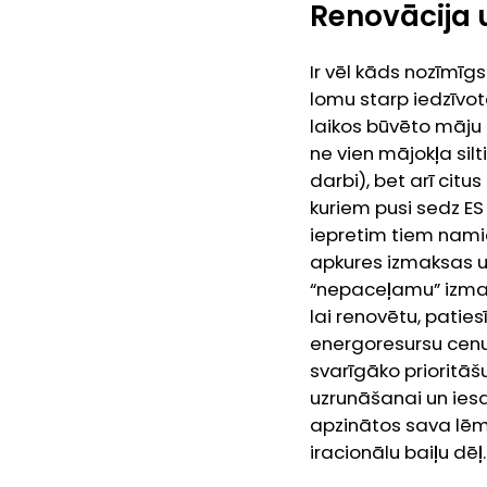
Renovācija 
Ir vēl kāds nozīmīg
lomu starp iedzīvo
laikos būvēto māju 
ne vien mājokļa sil
darbi), bet arī citu
kuriem pusi sedz ES 
iepretim tiem namiem
apkures izmaksas u
“nepaceļamu” izmak
lai renovētu, patiesī
energoresursu cenu
svarīgāko prioritāš
uzrunāšanai un iesa
apzinātos sava lēmu
iracionālu baiļu dēļ.