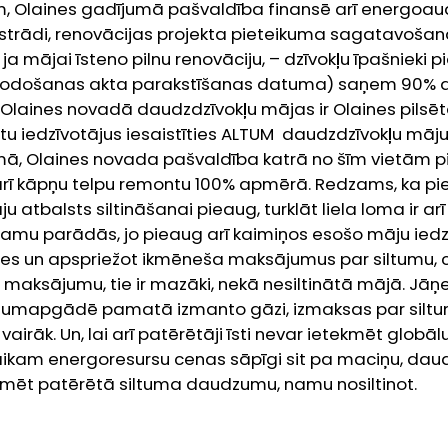
, Olaines gadījumā pašvaldība finansē arī energoaud
izstrādi, renovācijas projekta pieteikuma sagatavošan
 ja mājai īsteno pilnu renovāciju, – dzīvokļu īpašnieki
odošanas akta parakstīšanas datuma) saņem 90% a
Olaines novadā daudzdzīvokļu mājas ir Olaines pilsēt
ētu iedzīvotājus iesaistīties ALTUM daudzdzīvokļu māj
, Olaines novada pašvaldība katrā no šīm vietām pi
ī kāpņu telpu remontu 100% apmērā. Redzams, ka pi
ju atbalsts siltināšanai pieaug, turklāt liela loma ir 
namu parādās, jo pieaug arī kaimiņos esošo māju iedzī
ies un apspriežot ikmēneša maksājumus par siltumu, ci
maksājumu, tie ir mazāki, nekā nesiltinātā mājā. Jāņe
iltumapgādē pamatā izmanto gāzi, izmaksas par silt
irāk. Un, lai arī patērētāji īsti nevar ietekmēt globāl
 laikam energoresursu cenas sāpīgi sit pa maciņu, dau
ekmēt patērētā siltuma daudzumu, namu nosiltinot.