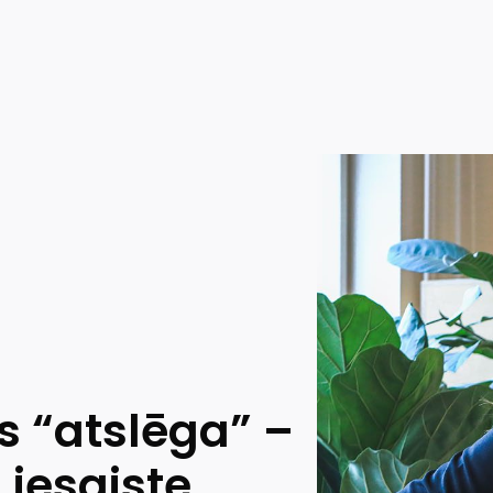
 “atslēga” –
 iesaiste