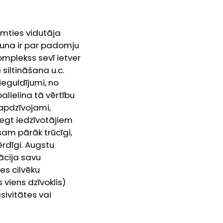
emties vidutāja
Runa ir par padomju
omplekss sevī ietver
siltināšana u.c.
ieguldījumi, no
palielina tā vērtību
 apdzīvojami,
egt iedzīvotājiem
am pārāk trūcīgi,
ķērdīgi. Augstu
ācija savu
es cilvēku
 viens dzīvoklis)
sivitātes vai