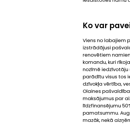
iesaistoties namu
Ko var pave
Viens no labajiem pi
izstrādājusi pašval
renovētiem namiem.
komandu, kuri rīkoja
nozīmē iedzīvotāju
parādītu visus tos 
dzīvokļa vērtība, ves
Olaines pašvaldība 
maksājumus par aiz
līdzfinansējumu 50%
pamatsummu. Augsta
mazāk, nekā aizņēm