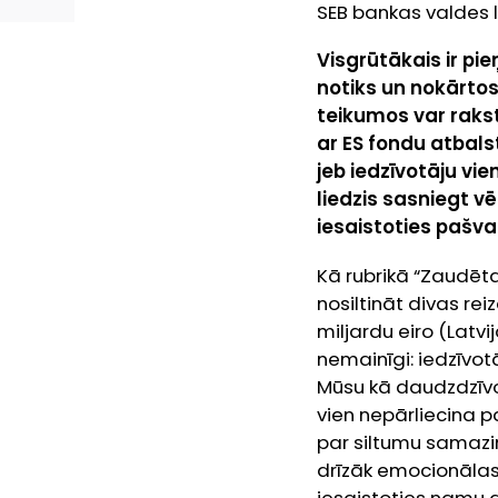
SEB bankas valdes l
Visgrūtākais ir pi
notiks un nokārtos
teikumos var rakst
ar ES fondu atbals
jeb iedzīvotāju vie
liedzis sasniegt v
iesaistoties pašva
Kā rubrikā “Zaudēta
nosiltināt divas re
miljardu eiro (Latvi
nemainīgi: iedzīvot
Mūsu kā daudzdzīvok
vien nepārliecina pa
par siltumu samazin
drīzāk emocionālas,