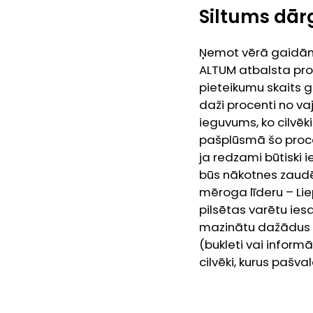
Siltums dār
Ņemot vērā gaidāmo 
ALTUM atbalsta pro
pieteikumu skaits g
daži procenti no v
ieguvums, ko cilvēk
pašplūsmā šo proces
ja redzami būtiski ie
būs nākotnes zaudēj
mēroga līderu – Lie
pilsētas varētu iesa
mazinātu dažādus a
(bukleti vai informā
cilvēki, kurus pašva