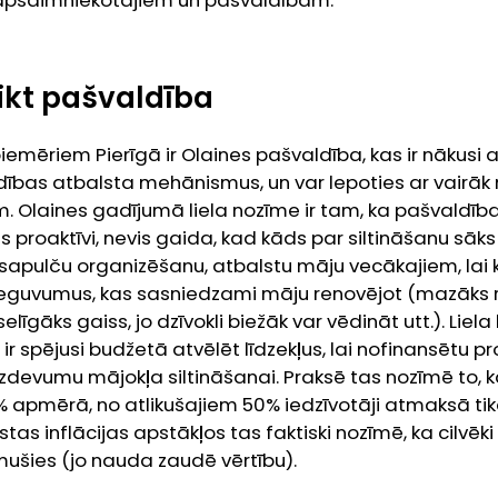
 apsaimniekotājiem un pašvaldībām.
ikt pašvaldība
emēriem Pierīgā ir Olaines pašvaldība, kas ir nākusi ar l
dības atbalsta mehānismus, un var lepoties ar vairāk
 Olaines gadījumā liela nozīme ir tam, ka pašvaldīb
s proaktīvi, nevis gaida, kad kāds par siltināšanu sāks
 sapulču organizēšanu, atbalstu māju vecākajiem, lai
ieguvumus, kas sasniedzami māju renovējot (mazāks rē
elīgāks gaiss, jo dzīvokli biežāk var vēdināt utt.). Liela
ir spējusi budžetā atvēlēt līdzekļus, lai nofinansētu p
devumu mājokļa siltināšanai. Praksē tas nozīmē to, 
 apmērā, no atlikušajiem 50% iedzīvotāji atmaksā tik
s inflācijas apstākļos tas faktiski nozīmē, ka cilvēk
ušies (jo nauda zaudē vērtību).