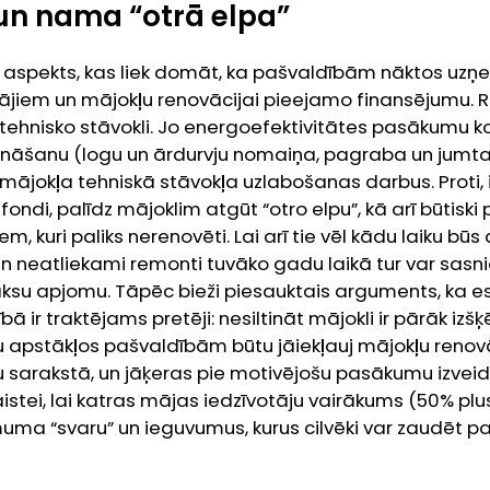
un nama “otrā elpa”
s aspekts, kas liek domāt, ka pašvaldībām nāktos uzņ
tājiem un mājokļu renovācijai pieejamo finansējumu. 
tehnisko stāvokli. Jo energoefektivitātes pasākumu k
tināšanu (logu un ārdurvju nomaiņa, pagraba un jumta 
s mājokļa tehniskā stāvokļa uzlabošanas darbus. Proti, 
fondi, palīdz mājoklim atgūt “otro elpu”, kā arī būtiski 
, kuri paliks nerenovēti. Lai arī tie vēl kādu laiku būs
n neatliekami remonti tuvāko gadu laikā tur var sasni
su apjomu. Tāpēc bieži piesauktais arguments, ka es
bā ir traktējams pretēji: nesiltināt mājokli ir pārāk izš
 apstākļos pašvaldībām būtu jāiekļauj mājokļu renov
u sarakstā, un jāķeras pie motivējošu pasākumu izveid
istei, lai katras mājas iedzīvotāju vairākums (50% plus
ma “svaru” un ieguvumus, kurus cilvēki var zaudēt pa