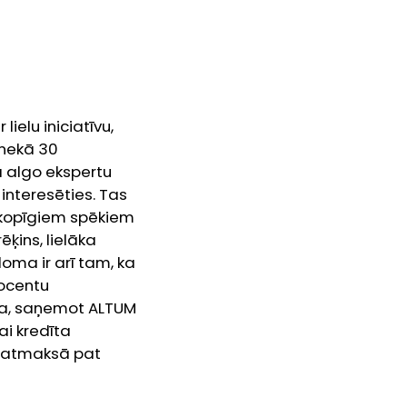
ielu iniciatīvu,
 nekā 30
a algo ekspertu
 interesēties. Tas
 kopīgiem spēkiem
ķins, lielāka
 loma ir arī tam, ka
rocentu
ka, saņemot ALTUM
ai kredīta
i atmaksā pat