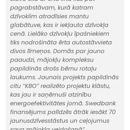
pagrabstāvam, kurā katram
dzīvoklim atradīsies mantu
glabātuve, kas ir iekļauta dzīvokļa
ce
nā. Lielāko dzīvokļu īpašniekiem
tiks nod
rošināta ērta autostāvvieta
divos līmeņos. Domās par jauno
paaudzi, mājokļu kompleksu
papildinās drošs bērnu rotaļu
laukums.
Jaunais projekts papildinās
citu
“
KBO
”
realizēto
projektu
klāstu
,
ka
s
jau
ir
saņēmuši atzi
nību
energoef
ektivitātes jomā
.
Swedbank
finansē
jums
palīdzēs ātrāk iesākt
70
jaun
us
dzīvesstāst
us
un
ceļojum
us
sav
a mājokļa veidošanā
”
.