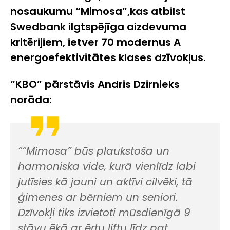
nosaukumu
“
Mimosa
”
,
kas atbilst
Swedbank ilgtsp
ējīga aizdevuma
kritērijiem
,
ietver 70 modernus
A
energoefektivitātes klases
dzīvokļus
.
“
KBO
”
pārstāvis
Andris Dzir
nieks
norāda
:
“
“Mimosa” būs plaukstoša
un
harmoniska v
ide, kurā vienlīdz labi
jutīsies kā jau
ni un aktīvi cilvēki, tā
ģimenes ar bērniem un seniori.
Dzīvokļi tiks izvietoti mūsdienīgā 9
stāvu ēkā ar ērtu liftu līdz pat