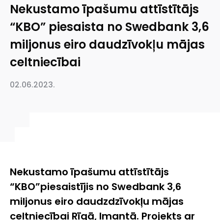
Nekustamo īpašumu attīstītājs
“KBO” piesaista no Swedbank 3,6
miljonus eiro daudzīvokļu mājas
celtniecībai
02.06.2023.
N
ekustamo īpašumu attīstītāj
s
“
KBO
”
piesaistījis no
Swedbank
3,6
m
i
ljonus eiro
daudzdzīvokļu
m
āj
as
c
eltniecībai
Rīgā, Imantā
.
Projekts ar