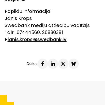
Pa
pil
du info
rmā
c
ija:
J
ā
ni
s
Krops
Sw
e
dba
n
k med
iju at
ti
ecīb
u
vad
īt
ājs
Tālr.: 67444560, 268
80
381
P
janis.kro
ps@swedbank.lv
Dalies