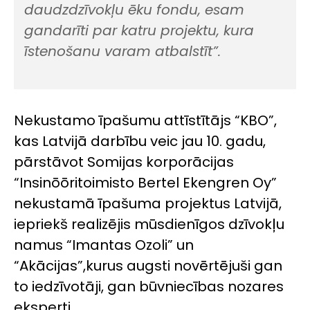
dau
dz
dzīvokļu ēku
fondu,
esam
gandarīti
par katru p
rojektu, kura
īstenošanu varam atbalstīt
”
.
Nekust
amo īpašumu attīstītājs “KBO”,
kas Latvijā darbību veic
jau
10
.
gadu,
pārstāvot Somijas korporācijas
“
Insinōōritoimisto Bertel Ekengren Oy
”
nekustamā īpašuma projektus Latvijā,
iepriekš realizējis mūsdienīgos dzīvokļu
namus “Imantas Ozoli” un
“Akācijas”,
k
urus augsti novērtējuši gan
to iedzīvotāji, gan būvniecības nozares
eksperti.