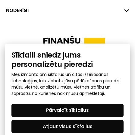
+371 287 18175
Banka: SEB Banka
Dati
NODERĪGI
info@financelatvia.eu
Kods: UNLALV2X
Materiāli
Līzings
Konta Nr. LV48UNLA0001000700732
Interaktīvie dati
Pensiju 2. līmenis
Uzņēmumu kredītspējas kalkulators
Finanšu pratība
Sīkfaili sniedz jums
Ombuds
personalizētu pieredzi
Mēs izmantojam sīkfailus un citas izsekošanas
tehnoloģijas, lai uzlabotu jūsu pārlūkošanas pieredzi
mūsu vietnē, analizētu mūsu vietnes trafiku un
saprastu, no kurienes nāk mūsu apmeklētāji.
Privātuma politika
GDPR subjekta piekļuves
Pārvaldīt sīkfailus
pieprasījums
© 2026 Latvijas Finanšu nozares asociācija - visas tiesības
rezervētas
Atļaut visus sīkfailus
Created by Mediapark