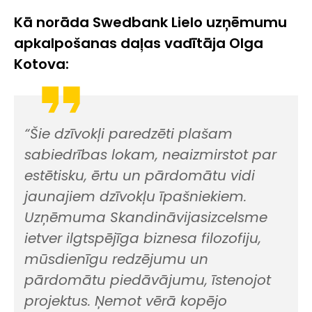
Kā norāda
Swedbank
Lielo uzņēmumu
apkalpošanas daļas va
dītāj
a Olga
Kotova
:
“
Šie dzīvok
ļi paredzēt
i plašam
sabiedrības lokam
, neaizmirstot par
estētisku
,
ērt
u
un
pārdomāt
u
vidi
jaunajiem d
zī
vokļu īpašniekiem
.
U
zņ
ēmuma
Skandi
nā
vijas
izcelsme
ietver
ilgtspējīga
biznesa filo
zofi
ju,
mūsdienīg
u
redzējum
u
un
pārdomātu piedāvājumu, īstenojot
projektus. Ņ
emot vērā kopējo