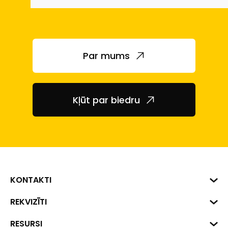
Par mums
Kļūt par biedru
KONTAKTI
Biznesa centrs "VERDE" Roberta
REKVIZĪTI
Hirša iela 1a (218.kab.), Rīga, LV-
1045
Reģ. Nr. 40008002175
RESURSI