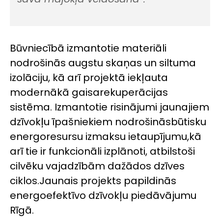
Būvniecībā izmantotie materiāli
nodrošin
ās
a
ugstu
skaņas un siltuma
izolāciju,
kā arī
projektā iekļauta
moder
nākā gais
a
rekuper
ācijas
sistēm
a.
Izmantotie risinājumi
jaunajiem
dz
īvokļu īpašniekie
m
nodrošinās
būti
sku
energoresursu
izmaksu ietaupījum
u,
kā
arī tie i
r
funkcionāli izplānot
i,
atbilstoši
cilvēku
vajadzībām dažādos dzīves
ciklos
.
Jaunais projekts papildinās
energoefektīvo
dzīvokļu piedāvājumu
Rīgā
.