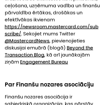
ceļošana, uzņēmuma vadība un finanšu
pārvaldība ērtākas, drošākas un
efektīvākas ikvienam
https://newsroom.mastercard.com/sub
scribe/
. Sekojiet mums
Twitter
@MastercardNews
, pievienojieties
diskusijai emuārā (blogā)
Beyond the
Transaction Blog
, kā arī jaunākajām
ziņām
Engagement Bureau
Par Finanšu nozares asociāciju
Finanšu nozares asociācija ir
sabiedriskā organizācija, kas pārstāv