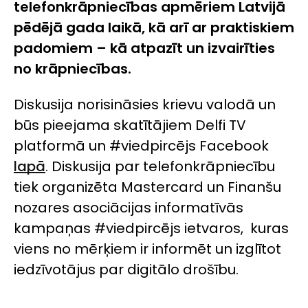
telefonkrāpniecības apmēriem Latvijā
pēdējā gada laikā, kā arī ar praktiskiem
padomiem – kā atpazīt un izvairīties
no krāpniecības.
Diskusija norisināsies krievu valodā un
būs pieejama skatītājiem Delfi TV
platformā un #viedpircējs Facebook
lapā
. Diskusija par telefonkrāpniecību
tiek organizēta Mastercard un Finanšu
nozares asociācijas informatīvās
kampaņas #viedpircējs ietvaros, kuras
viens no mērķiem ir informēt un izglītot
iedzīvotājus par digitālo drošību.