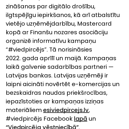
zināšanas par digitālo drošību,
ilgtspējīgu iepirkšanos, kā arī atbalstītu
vietējo uzņēmējdarbību, Mastercard
kopā ar Finanšu nozares asociāciju
organizē informatīvu kampaņu
“#viedpircējs”. Tā norisināsies
2022. gada aprīlī un maijā. Kampaņas
laikā galvenie sadarbības partneri —
Latvijas bankas. Latvijas uzņēmēji ir
laipni aicināti novērtēt e-komercijas un
bezskaidras naudas priekšrocības,
iepazīstoties ar kampaņas izziņas
materiāliem
esiviedpircejs.lv
,
#viedpircējs
Facebook
lapā
un
“Viedpircēja vēstniecībā”
.