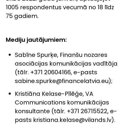
1005 respondentus vecumā no 18 līdz
75 gadiem.
Mediju jautājumiem:
Sabīne Spurķe, Finanšu nozares
asociācijas komunikācijas vadītāja
(tālr. +371 20604166, e-pasts
sabine.spurke@financelatvia.eu);
Kristiāna Kelase-Pīlēģe, VA
Communications komunikācijas
konsultante (tālr. +371 26715522, e-
pasts kristiana.kelase@vilands.lv).