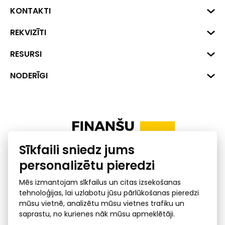
KONTAKTI
Biznesa centrs "VERDE" Roberta
REKVIZĪTI
Hirša iela 1a (218.kab.), Rīga, LV-
1045
Reģ. Nr. 40008002175
RESURSI
+371 287 18175
Banka: SEB Banka
Dati
NODERĪGI
info@financelatvia.eu
Kods: UNLALV2X
Materiāli
Līzings
Konta Nr. LV48UNLA0001000700732
Interaktīvie dati
Pensiju 2. līmenis
Uzņēmumu kredītspējas kalkulators
Finanšu pratība
Sīkfaili sniedz jums
Ombuds
personalizētu pieredzi
Mēs izmantojam sīkfailus un citas izsekošanas
tehnoloģijas, lai uzlabotu jūsu pārlūkošanas pieredzi
mūsu vietnē, analizētu mūsu vietnes trafiku un
saprastu, no kurienes nāk mūsu apmeklētāji.