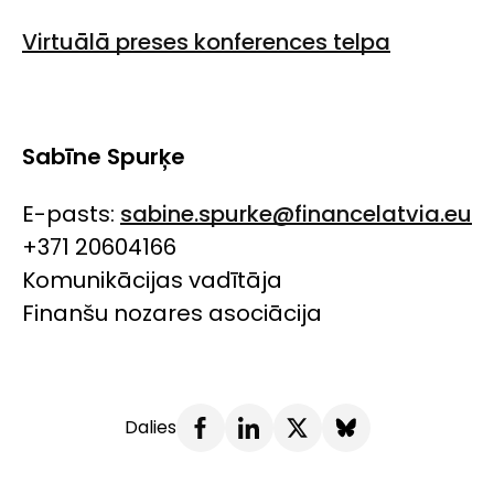
Virtuālā preses konferences telpa
Sabīne Spurķe
E-pasts:
sabine.spurke@financelatvia.eu
+371 20604166
Komunikācijas vadītāja
Finanšu nozares asociācija
Dalies