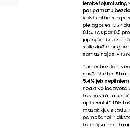
ierobežojumi sting
par pamatu bezda
valsts atbalsta pa
pielāgoties. CSP da
8.1%. Tas par 0.5 
joprojām bija zemāk
salīdzinām ar gada
samazinājās. Vīrusa 
Tomēr bezdarbs ner
novērot citur.
Strād
5.4% jeb nepilniem
neaktīvo iedzīvotāj
kas nestrādā un arī
aptuveni 40 tūkstoš
mazāk kļuvis tādu, 
pamešanai ir dīkstā
ka mājsaimnieku un