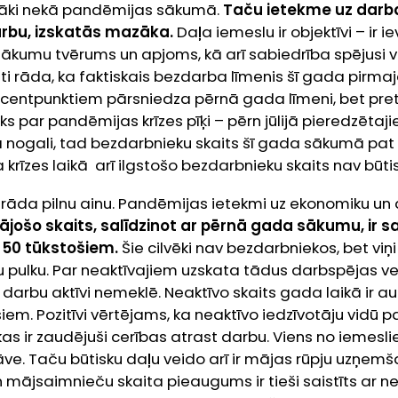
rāki nekā pandēmijas sākumā.
Taču ietekme uz darb
rbu, izskatās mazāka.
Daļa iemeslu ir objektīvi – ir 
sākumu tvērums un apjoms, kā arī sabiedrība spējusi v
ti rāda, ka faktiskais bezdarba līmenis šī gada pirmaj
procentpunktiem pārsniedza pērnā gada līmeni, bet pre
s par pandēmijas krīzes pīķi – pērn jūlijā pieredzētaji
 nogali, tad bezdarbnieku skaits šī gada sākumā pa
krīzes laikā arī ilgstošo bezdarbnieku skaits nav būtis
āda pilnu ainu. Pandēmijas ietekmi uz ekonomiku un 
ājošo skaits, salīdzinot ar pērnā gada sākumu, ir s
 50 tūkstošiem.
Šie cilvēki nav bezdarbniekos, bet viņi 
u pulku. Par neaktīvajiem uzskata tādus darbspējas v
 darbu aktīvi nemeklē. Neaktīvo skaits gada laikā ir au
iem. Pozitīvi vērtējams, ka neaktīvo iedzīvotāju vidū p
kas ir zaudējuši cerības atrast darbu. Viens no iemesl
ve. Taču būtisku daļu veido arī ir mājas rūpju uzņemša
 mājsaimnieču skaita pieaugums ir tieši saistīts ar 