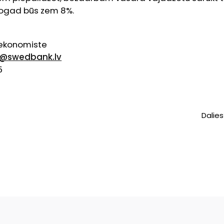
šogad būs zem 8%.
e
ekonomiste
e@swedbank.lv
5
Dalies