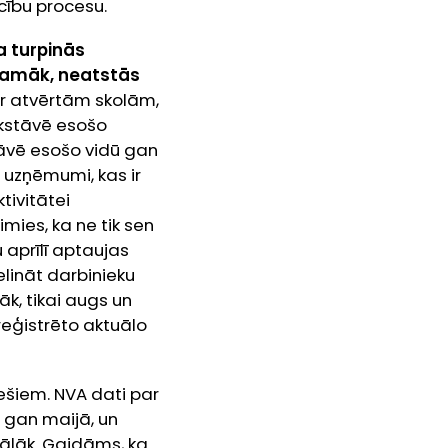
cību procesu.
a turpinās
icamāk, neatstās
r atvērtām skolām,
īkstāvē esošo
stāvē esošo vidū gan
r uzņēmumi, kas ir
tivitātei
mies, ka ne tik sen
 aprīlī aptaujas
lināt darbinieku
āk, tikai augs un
eģistrēto aktuālo
ešiem. NVA dati par
 gan maijā, un
ālāk. Gaidāms, ka