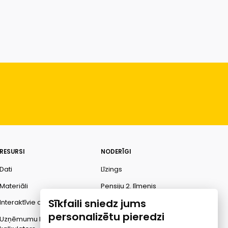
RESURSI
NODERĪGI
Dati
Līzings
Materiāli
Pensiju 2. līmenis
Sīkfaili sniedz jums
Interaktīvie dati
Finanšu pratība
personalizētu pieredzi
Uzņēmumu kredītspējas
Ombuds