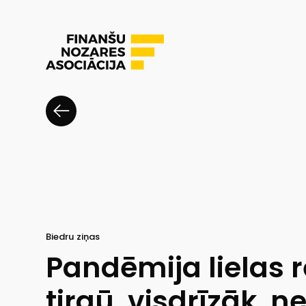
Biedru ziņas
Pandēmija lielas 
tirgū, visdrīzāk, n