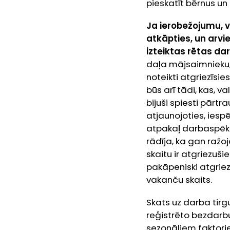
pieskatīt bērnus un
Ja ierobežojumu, v
atkāpties, un arvi
izteiktas rētas dar
daļa mājsaimnieku, 
noteikti atgriezīsi
būs arī tādi, kas, v
bijuši spiesti pārt
atjaunojoties, iesp
atpakaļ darbaspēka 
rādīja, ka gan raž
skaitu ir atgriezuši
pakāpeniski atgrie
vakanču skaits.
Skats uz darba tirg
reģistrēto bezdarb
sezonāliem faktori