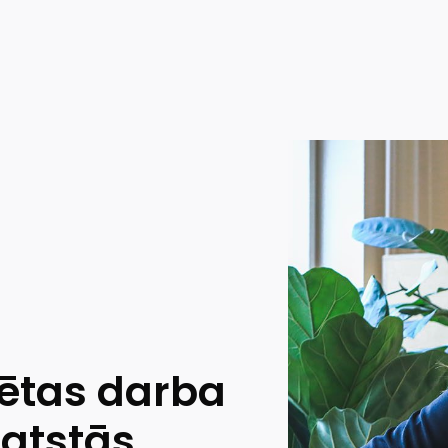
rētas darba
eatstās