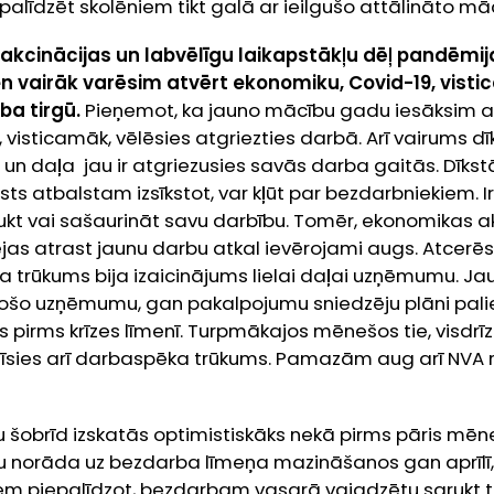
 palīdzēt skolēniem tikt galā ar ieilgušo attālināto mā
akcinācijas un labvēlīgu laikapstākļu dēļ pandēmij
en vairāk varēsim atvērt ekonomiku, Covid-19, vist
ba tirgū.
Pieņemot, ka jauno mācību gadu iesāksim a
visticamāk, vēlēsies atgriezties darbā. Arī vairums d
es un daļa jau ir atgriezusies savās darba gaitās. Dīk
alsts atbalstam izsīkstot, var kļūt par bezdarbniekiem. I
raukt vai sašaurināt savu darbību. Tomēr, ekonomikas ak
ējas atrast jaunu darbu atkal ievērojami augs. Atcerēsi
trūkums bija izaicinājums lielai daļai uzņēmumu. Jau
ojošo uzņēmumu, gan pakalpojumu sniedzēju plāni palie
es pirms krīzes līmenī. Turpmākajos mēnešos tie, visdrīz
zīsies arī darbaspēka trūkums. Pamazām aug arī NVA r
u šobrīd izskatās optimistiskāks nekā pirms pāris mēn
u norāda uz bezdarba līmeņa mazināšanos gan aprīlī,
em piepalīdzot, bezdarbam vasarā vajadzētu sarukt t