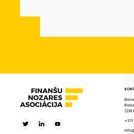
KONT
Bizn
Rober
(218.
+371 
info