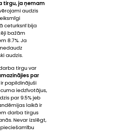
a tirgu, ja ņemam
ievērojami audzis
eiksmīgi
ā ceturksnī bija
tēji bažām
em 8.7%. Ja
t nedaudz
ki audzis.
darba tirgu var
amazinājies par
ir papildinājuši
ecuma iedzīvotājus,
dzis par 9.5% jeb
andēmijas laikā ir
iem darba tirgus
nās. Nevar izslēgt,
nepieciešamību