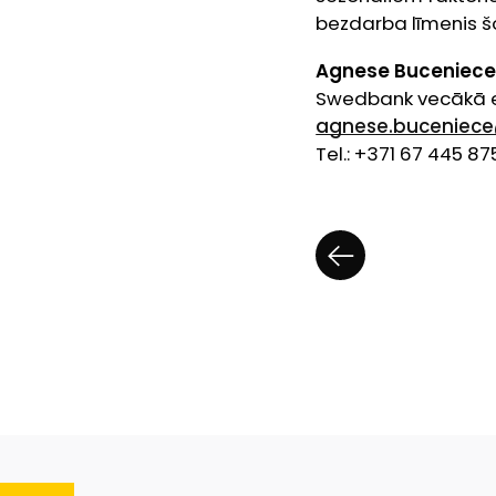
bezdarba līmenis 
Agnese Buceniec
Swedbank vecākā 
agnese.buceniec
Tel.: +371 67 445 87