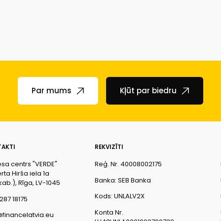
Par mums
Kļūt par biedru
AKTI
REKVIZĪTI
esa centrs "VERDE"
Reģ. Nr. 40008002175
ta Hirša iela 1a
Banka: SEB Banka
kab.), Rīga, LV-1045
Kods: UNLALV2X
287 18175
Konta Nr.
@financelatvia.eu