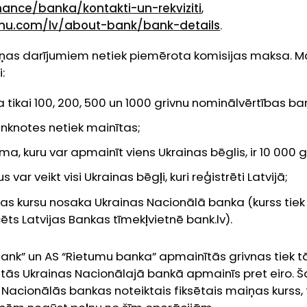
inance/banka/kontakti-un-rekviziti
,
umu.com/lv/about-bank/bank-details
.
ņas darījumiem netiek piemērota komisijas maksa. 
:
a tikai 100, 200, 500 un 1000 grivnu nominālvērtības b
anknotes netiek mainītas;
 kuru var apmainīt viens Ukrainas bēglis, ir 10 000 g
var veikt visi Ukrainas bēgļi, kuri reģistrēti Latvijā;
s kursu nosaka Ukrainas Nacionālā banka (kurss tiek p
ēts Latvijas Bankas tīmekļvietnē bank.lv).
Bank” un AS “Rietumu banka” apmainītās grivnas tiek 
s tās Ukrainas Nacionālajā bankā apmainīs pret eiro. Š
 Nacionālās bankas noteiktais fiksētais maiņas kurss,