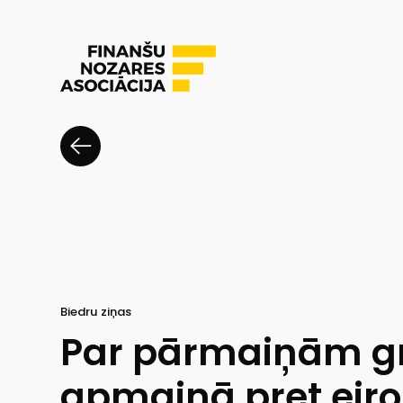
Biedru ziņas
Par pārmaiņām g
apmaiņā pret eiro