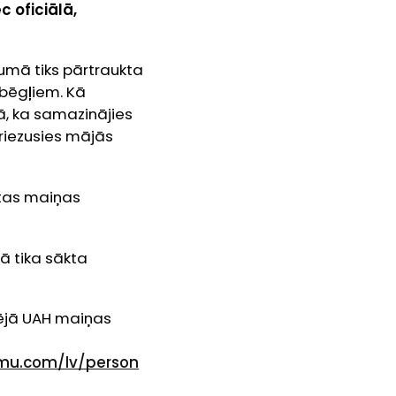
c oficiālā,
umā tiks pārtraukta
s bēgļiem. Kā
, ka samazinājies
riezusies mājās
ūtas maiņas
ā tika sākta
dējā UAH maiņas
umu.com/lv/person