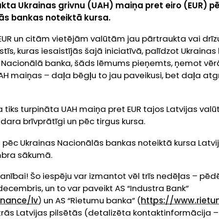
aukta Ukrainas grivnu (UAH) maiņa pret eiro (EUR) pē
ās bankas noteiktā kursa.
UR un citām vietējām valūtām jau pārtraukta vai drīz
lstīs, kuras iesaistījās šajā iniciatīvā, palīdzot Ukraina
 Nacionālā banka, šāds lēmums pieņemts, ņemot vērā
AH maiņas – daļa bēgļu to jau paveikusi, bet daļa atg
 tiks turpināta UAH maiņa pret EUR tajos Latvijas val
dara brīvprātīgi un pēc tirgus kursa.
pēc Ukrainas Nacionālās bankas noteiktā kursa Latvij
mbra sākumā.
anībai! Šo iespēju var izmantot vēl trīs nedēļas – pē
 decembris, un to var paveikt AS “Industra Bank”
finance/lv
) un AS “Rietumu banka” (
https://www.riet
etrās Latvijas pilsētās (detalizēta kontaktinformācija –