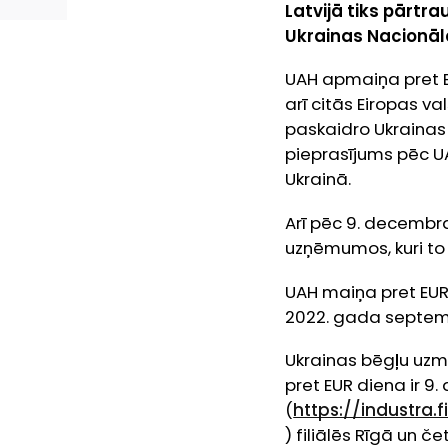
Latvijā tiks pārtr
Ukrainas Nacionāl
UAH apmaiņa pret E
arī citās Eiropas va
paskaidro Ukrainas
pieprasījums pēc U
Ukrainā.
Arī pēc 9. decembra
uzņēmumos, kuri to 
UAH maiņa pret EUR 
2022. gada septe
Ukrainas bēgļu uzm
pret EUR diena ir 9.
(
https://industra.
) filiālēs Rīgā un č