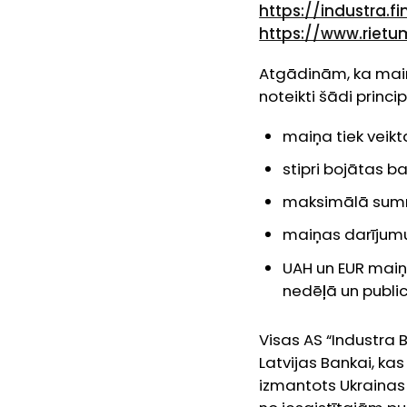
https://industra.f
https://www.riet
Atgādinām, ka mai
noteikti šādi principi
maiņa tiek veikt
stipri bojātas b
maksimālā summa,
maiņas darījumus 
UAH un EUR maiņa
nedēļā un public
Visas AS “Industra 
Latvijas Bankai, ka
izmantots Ukrainas