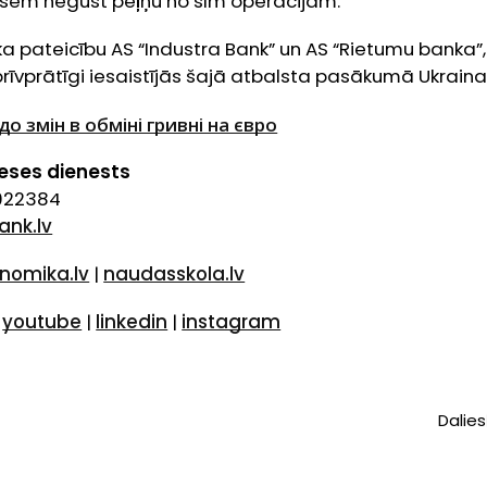
usēm negūst peļņu no šīm operācijām.
ka pateicību AS “Industra Bank” un AS “Rietumu banka”, 
rīvprātīgi iesaistījās šajā atbalsta pasākumā Ukrain
о змін в обміні гривні на євро
reses dienests
7022384
ank.lv
nomika.lv
|
naudasskola.lv
|
youtube
|
linkedin
|
instagram
Dalies