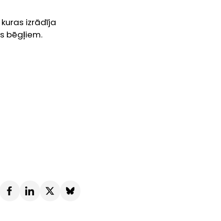
kuras izrādīja
as bēgļiem.