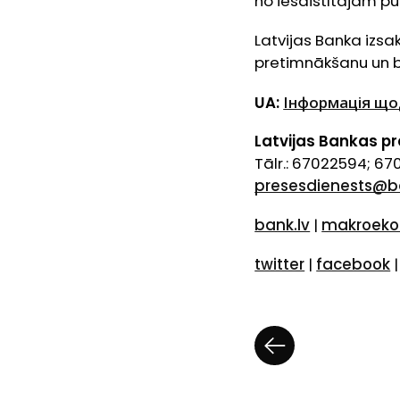
no iesaistītajām p
Latvijas Banka izsa
pretimnākšanu un b
UA:
Інформація щод
Latvijas Bankas p
Tālr.: 67022594; 6
presesdienests@b
bank.lv
|
makroeko
twitter
|
facebook