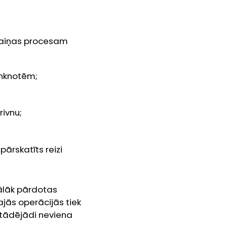
Maiņas procesam
anknotēm;
rivnu;
ārskatīts reizi
tālāk pārdotas
ajās operācijās tiek
 tādējādi neviena