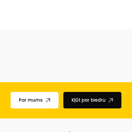
Par mums
Kļūt par biedru