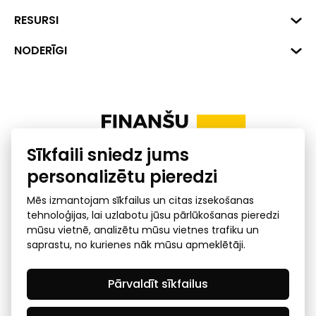
Hirša iela 1a (218.kab.), Rīga, LV-
1045
Reģ. Nr. 40008002175
RESURSI
+371 287 18175
Banka: SEB Banka
Dati
NODERĪGI
info@financelatvia.eu
Kods: UNLALV2X
Materiāli
Līzings
Konta Nr. LV48UNLA0001000700732
Interaktīvie dati
Pensiju 2. līmenis
Uzņēmumu kredītspējas kalkulators
Finanšu pratība
Sīkfaili sniedz jums
Ombuds
personalizētu pieredzi
Mēs izmantojam sīkfailus un citas izsekošanas
tehnoloģijas, lai uzlabotu jūsu pārlūkošanas pieredzi
mūsu vietnē, analizētu mūsu vietnes trafiku un
saprastu, no kurienes nāk mūsu apmeklētāji.
Privātuma politika
GDPR subjekta piekļuves
Pārvaldīt sīkfailus
pieprasījums
© 2026 Latvijas Finanšu nozares asociācija - visas tiesības