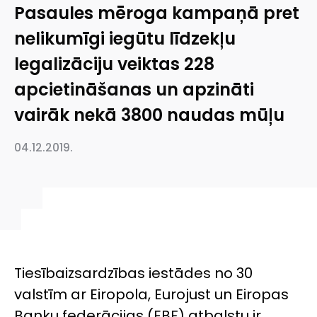
Pasaules mēroga kampaņā pret
nelikumīgi iegūtu līdzekļu
legalizāciju veiktas 228
apcietināšanas un apzināti
vairāk nekā 3800 naudas mūļu
04.12.2019.
Tiesībaizsardzības iestādes no 30
valstīm ar Eiropola, Eurojust un Eiropas
Banku federācijas (EBF) atbalstu ir