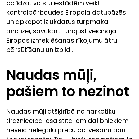
palīdzot valstu iestādēm veikt
kontrolpārbaudes Eiropola datubāzēs
un apkopot izlūkdatus turpmākai
analīzei, savukārt Eurojust veicināja
Eiropas izmeklēšanas rīkojumu ātru
pārsūtīšanu un izpildi.
Naudas mūļi,
pašiem to nezinot
Naudas mūļi atšķirībā no narkotiku
tirdzniecībā iesaistītajiem dalībniekiem
neveic nelegālu preču pārvešanu pāri