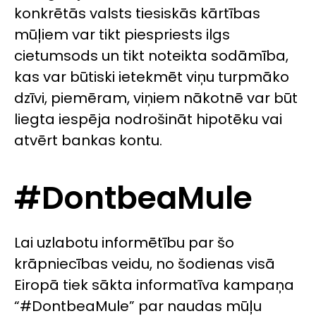
konkrētās valsts tiesiskās kārtības
mūļiem var tikt piespriests ilgs
cietumsods un tikt noteikta sodāmība,
kas var būtiski ietekmēt viņu turpmāko
dzīvi, piemēram, viņiem nākotnē var būt
liegta iespēja nodrošināt hipotēku vai
atvērt bankas kontu.
#DontbeaMule
Lai uzlabotu informētību par šo
krāpniecības veidu, no šodienas visā
Eiropā tiek sākta informatīva kampaņa
“#DontbeaMule” par naudas mūļu