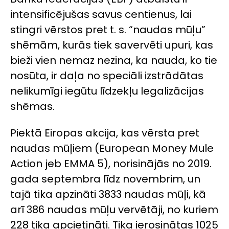
intensificējušas savus centienus, lai
stingri vērstos pret t. s. “naudas mūļu”
shēmām, kurās tiek savervēti upuri, kas
bieži vien nemaz nezina, ka nauda, ko tie
nosūta, ir daļa no speciāli izstrādātas
nelikumīgi iegūtu līdzekļu legalizācijas
shēmas.
Piektā Eiropas akcija, kas vērsta pret
naudas mūļiem (European Money Mule
Action jeb EMMA 5), norisinājās no 2019.
gada septembra līdz novembrim, un
tajā tika apzināti 3833 naudas mūļi, kā
arī 386 naudas mūļu vervētāji, no kuriem
228 tika apcietināti. Tika ierosinātas 1025