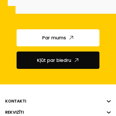
Par mums
Kļūt par biedru
KONTAKTI
Biznesa centrs "VERDE" Roberta
REKVIZĪTI