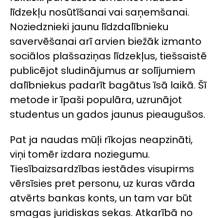
līdzekļu nosūtīšanai vai saņemšanai.
Noziedznieki jaunu līdzdalībnieku
savervēšanai arī arvien biežāk izmanto
sociālos plašsaziņas līdzekļus, tiešsaistē
publicējot sludinājumus ar solījumiem
dalībniekus padarīt bagātus īsā laikā. Šī
metode ir īpaši populāra, uzrunājot
studentus un gados jaunus pieaugušos.
Pat ja naudas mūļi rīkojas neapzināti,
viņi tomēr izdara noziegumu.
Tiesībaizsardzības iestādes visupirms
vērsīsies pret personu, uz kuras vārda
atvērts bankas konts, un tam var būt
smagas juridiskas sekas. Atkarībā no