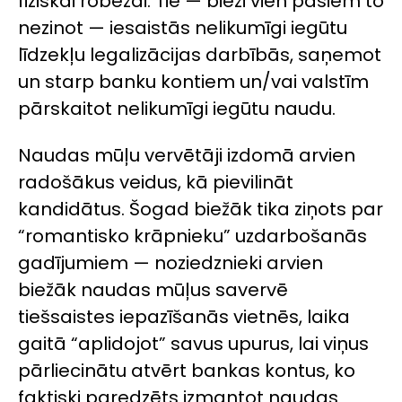
fiziskai robežai. Tie — bieži vien pašiem to
nezinot — iesaistās nelikumīgi iegūtu
līdzekļu legalizācijas darbībās, saņemot
un starp banku kontiem un/vai valstīm
pārskaitot nelikumīgi iegūtu naudu.
Naudas mūļu vervētāji izdomā arvien
radošākus veidus, kā pievilināt
kandidātus. Šogad biežāk tika ziņots par
“romantisko krāpnieku” uzdarbošanās
gadījumiem — noziedznieki arvien
biežāk naudas mūļus savervē
tiešsaistes iepazīšanās vietnēs, laika
gaitā “aplidojot” savus upurus, lai viņus
pārliecinātu atvērt bankas kontus, ko
faktiski paredzēts izmantot naudas