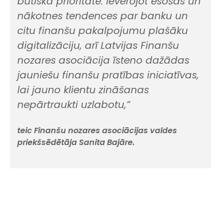
būtiska prioritāte. Ievērojot esošās un
nākotnes tendences par banku un
citu finanšu pakalpojumu plašāku
digitalizāciju, arī Latvijas Finanšu
nozares asociācija īsteno dažādas
jauniešu finanšu pratības iniciatīvas,
lai jauno klientu zināšanas
nepārtraukti uzlabotu,”
teic Finanšu nozares asociācijas valdes
priekšsēdētāja Sanita Bajāre.