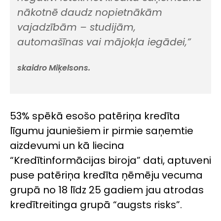
nākotnē daudz nopietnākām
vajadzībām – studijām,
automašīnas vai mājokļa iegādei,”
skaidro Miķelsons.
53% spēkā esošo patēriņa kredīta
līgumu jauniešiem ir pirmie saņemtie
aizdevumi un kā liecina
“Kredītinformācijas biroja” dati, aptuveni
puse patēriņa kredīta ņēmēju vecuma
grupā no 18 līdz 25 gadiem jau atrodas
kredītreitinga grupā “augsts risks”.