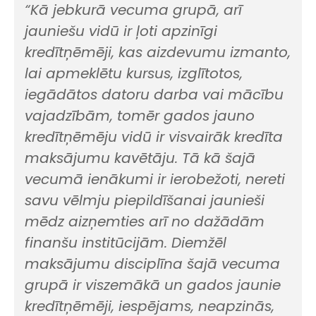
“Kā jebkurā vecuma grupā, arī
jauniešu vidū ir ļoti apzinīgi
kredītņēmēji, kas aizdevumu izmanto,
lai apmeklētu kursus, izglītotos,
iegādātos datoru darba vai mācību
vajadzībām, tomēr gados jauno
kredītņēmēju vidū ir visvairāk kredīta
maksājumu kavētāju. Tā kā šajā
vecumā ienākumi ir ierobežoti, nereti
savu vēlmju piepildīšanai jaunieši
mēdz aizņemties arī no dažādām
finanšu institūcijām. Diemžēl
maksājumu disciplīna šajā vecuma
grupā ir viszemākā un gados jaunie
kredītņēmēji, iespējams, neapzinās,