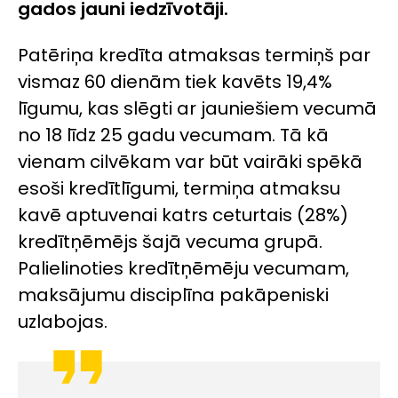
gados jauni iedzīvotāji.
Patēriņa kredīta atmaksas termiņš par
vismaz 60 dienām tiek kavēts 19,4%
līgumu, kas slēgti ar jauniešiem vecumā
no 18 līdz 25 gadu vecumam. Tā kā
vienam cilvēkam var būt vairāki spēkā
esoši kredītlīgumi, termiņa atmaksu
kavē aptuvenai katrs ceturtais (28%)
kredītņēmējs šajā vecuma grupā.
Palielinoties kredītņēmēju vecumam,
maksājumu disciplīna pakāpeniski
uzlabojas.