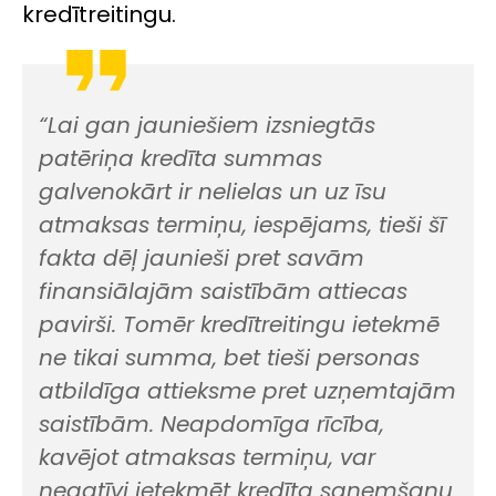
kredītreitingu.
“Lai gan jauniešiem izsniegtās
patēriņa kredīta summas
galvenokārt ir nelielas un uz īsu
atmaksas termiņu, iespējams, tieši šī
fakta dēļ jaunieši pret savām
finansiālajām saistībām attiecas
pavirši. Tomēr kredītreitingu ietekmē
ne tikai summa, bet tieši personas
atbildīga attieksme pret uzņemtajām
saistībām. Neapdomīga rīcība,
kavējot atmaksas termiņu, var
negatīvi ietekmēt kredīta saņemšanu