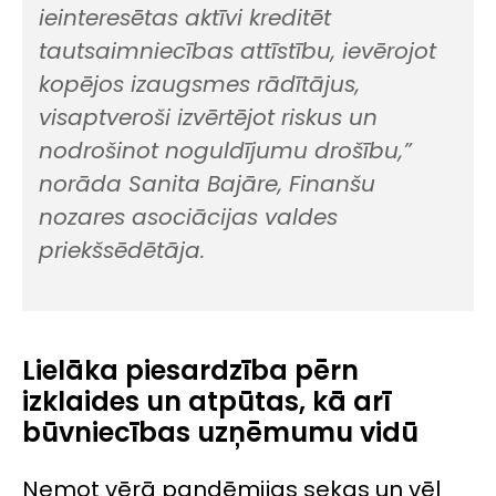
ieinteresētas aktīvi kreditēt
tautsaimniecības attīstību, ievērojot
kopējos izaugsmes rādītājus,
visaptveroši izvērtējot riskus un
nodrošinot noguldījumu drošību,”
norāda Sanita Bajāre, Finanšu
nozares asociācijas valdes
priekšsēdētāja.
Lielāka piesardzība pērn
izklaides un atpūtas, kā arī
būvniecības uzņēmumu vidū
Ņemot vērā pandēmijas sekas un vēl