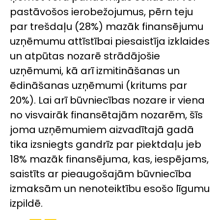
pastāvošos ierobežojumus, pērn teju
par trešdaļu (28%) mazāk finansējumu
uzņēmumu attīstībai piesaistīja izklaides
un atpūtas nozarē strādājošie
uzņēmumi, kā arī izmitināšanas un
ēdināšanas uzņēmumi (kritums par
20%). Lai arī būvniecības nozare ir viena
no visvairāk finansētajām nozarēm, šīs
joma uzņēmumiem aizvadītajā gadā
tika izsniegts gandrīz par piektdaļu jeb
18% mazāk finansējuma, kas, iespējams,
saistīts ar pieaugošajām būvniecība
izmaksām un nenoteiktību esošo līgumu
izpildē.