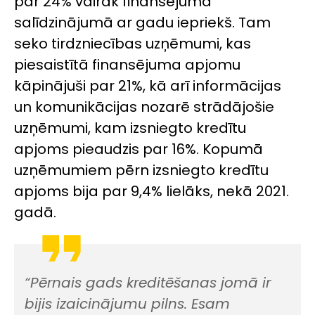
par 24% vairāk finansējuma
salīdzinājumā ar gadu iepriekš. Tam
seko tirdzniecības uzņēmumi, kas
piesaistītā finansējuma apjomu
kāpinājuši par 21%, kā arī informācijas
un komunikācijas nozarē strādājošie
uzņēmumi, kam izsniegto kredītu
apjoms pieaudzis par 16%. Kopumā
uzņēmumiem pērn izsniegto kredītu
apjoms bija par 9,4% lielāks, nekā 2021.
gadā.
“Pērnais gads kreditēšanas jomā ir
bijis izaicinājumu pilns. Esam