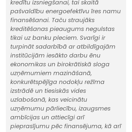
kredītu izsniegšanai, tai skaitā
pašvaldību energoefektīvu īres namu
finansēšanai. Taču straujāks
kreditēšanas pieaugums negulstas
tikai uz banku pleciem. Svarīgi ir
turpināt sadarbībā ar atbildīgajām
institūcijām iesākto darbu ēnu
ekonomikas un birokrātiskā sloga
uzņēmumiem mazināšanā,
konkurētspējīga nodokļu režīma
izstrādē un tiesiskās vides
uzlabošanā, kas veicinātu
uzņēmumu pārliecību, izaugsmes
ambīcijas un attiecīgi arī
pieprasījumu pēc finansējuma, kā arī