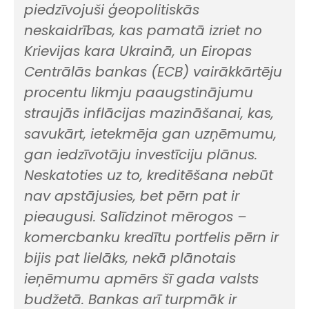
piedzīvojuši ģeopolitiskās
neskaidrības, kas pamatā izriet no
Krievijas kara Ukrainā, un Eiropas
Centrālās bankas (ECB) vairākkārtēju
procentu likmju paaugstinājumu
straujās inflācijas mazināšanai, kas,
savukārt, ietekmēja gan uzņēmumu,
gan iedzīvotāju investīciju plānus.
Neskatoties uz to, kreditēšana nebūt
nav apstājusies, bet pērn pat ir
pieaugusi. Salīdzinot mērogos –
komercbanku kredītu portfelis pērn ir
bijis pat lielāks, nekā plānotais
ieņēmumu apmērs šī gada valsts
budžetā. Bankas arī turpmāk ir