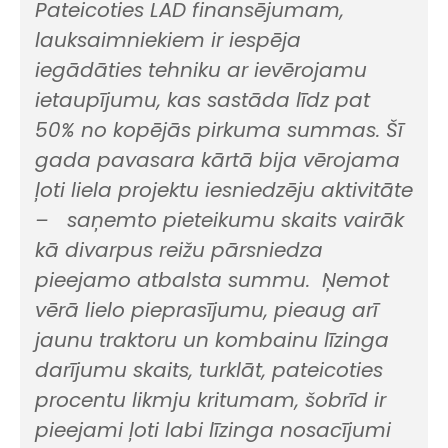
Pateicoties LAD finansējumam,
lauksaimniekiem ir iespēja
iegādāties tehniku ar ievērojamu
ietaupījumu, kas sastāda līdz pat
50% no kopējās pirkuma summas. Šī
gada pavasara kārtā bija vērojama
ļoti liela projektu iesniedzēju aktivitāte
– saņemto pieteikumu skaits vairāk
kā divarpus reižu pārsniedza
pieejamo atbalsta summu. Ņemot
vērā lielo pieprasījumu, pieaug arī
jaunu traktoru un kombainu līzinga
darījumu skaits, turklāt, pateicoties
procentu likmju kritumam, šobrīd ir
pieejami ļoti labi līzinga nosacījumi