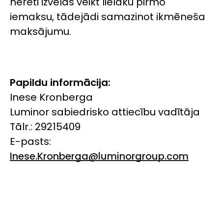
nereti izvēlas veikt lielāku pirmo
iemaksu, tādejādi samazinot ikmēneša
maksājumu.
Papildu informācija:
Inese Kronberga
Luminor sabiedrisko attiecību vadītāja
Tālr.: 29215409
E-pasts:
Inese.Kronberga@luminorgroup.com