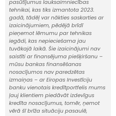
pasūtījumus lauksaimniecības
tehnikai, kas tiks izmantota 2023.
gadā, tādēļ var nākties saskarties ar
izaicinājumiem, pēdējā brīdī
pieņemot lēmumu par tehnikas
iegādi, kas nepieciešama jau
tuvākajā laikā. Šie izaicinājumi nav
saistīti ar finansējuma piešķiršanu –
mūsu bankas finansēšanas
nosacījumos nav paredzētas
izmaiņas – ar Eiropas Investīciju
banku vienotais kredītportfelis mums
ļauj klientiem piedāvāt izdevīgus
kredīta nosacījumus, tomēr, ņemot
vērā šī brīža situāciju pasaulē,