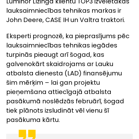
Luminor Līzinga klientu TOP3 izvēlētākās
lauksaimniecības tehnikas markas ir
John Deere, CASE IH un Valtra traktori.
Eksperti prognozē, ka pieprasījums pēc
lauksaimniecības tehnikas iegādes
turpinās pieaugt arī šogad, kas
galvenokārt skaidrojams ar Lauku
atbalsta dienesta (LAD) finansējumu
šim mērķim – lai gan projektu
pieņemšana attiecīgajā atbalsta
pasākumā noslēdzās februārī, šogad
tiek plānots izsludināt vēl vienu šī
pasākuma kārtu.