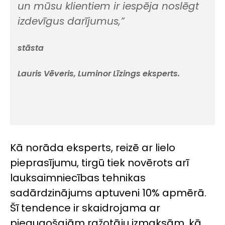
un mūsu klientiem ir iespēja noslēgt
izdevīgus darījumus,”
stāsta
Lauris Vēveris, Luminor Līzings eksperts.
Kā norāda eksperts, reizē ar lielo
pieprasījumu, tirgū tiek novērots arī
lauksaimniecības tehnikas
sadārdzinājums aptuveni 10% apmērā.
Šī tendence ir skaidrojama ar
pieaugošajām ražotāju izmaksām, kā