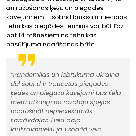
arī ražošanas ķēžu un piegādes
kavējumiem – šobrīd lauksaimniecības
tehnikas piegādes termiņš var būt līdz
pat 14 mēnešiem no tehnikas
pasūtījuma izdarīšanas brīža.
“Pandēmijas un iebrukuma Ukrainā
dēļ šobrīd ir traucētas piegādes
ķēdes un piegāžu kavējumi būs lielā
mērā atkarīgi no ražotāju spējas
nodrošināt nepieciešamās
sastāvdaļas. Liela daļa
lauksaimnieku jau šobrīd veic