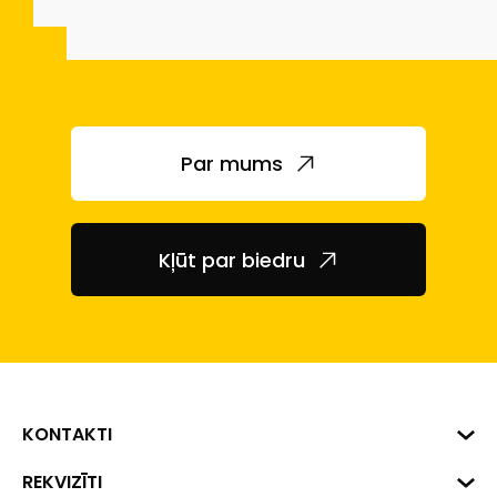
Par mums
Kļūt par biedru
KONTAKTI
Biznesa centrs "VERDE" Roberta
REKVIZĪTI