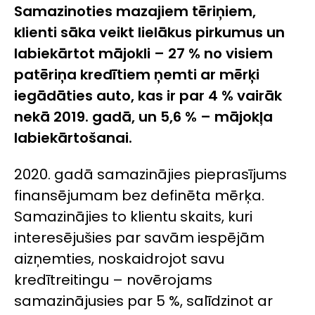
Samazinoties mazajiem tēriņiem,
klienti sāka veikt lielākus pirkumus un
labiekārtot mājokli – 27 % no visiem
patēriņa kredītiem ņemti ar mērķi
iegādāties auto, kas ir par 4 % vairāk
nekā 2019. gadā, un 5,6 % – mājokļa
labiekārtošanai.
2020. gadā samazinājies pieprasījums
finansējumam bez definēta mērķa.
Samazinājies to klientu skaits, kuri
interesējušies par savām iespējām
aizņemties, noskaidrojot savu
kredītreitingu – novērojams
samazinājusies par 5 %, salīdzinot ar