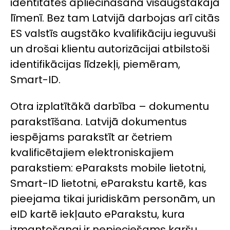
identitātes apliecināšana visaugstākajā
līmenī. Bez tam Latvijā darbojas arī citās
ES valstīs augstāko kvalifikāciju ieguvuši
un drošai klientu autorizācijai atbilstoši
identifikācijas līdzekļi, piemēram,
Smart-ID.
Otra izplatītākā darbība – dokumentu
parakstīšana. Latvijā dokumentus
iespējams parakstīt ar četriem
kvalificētajiem elektroniskajiem
parakstiem: eParaksts mobile lietotni,
Smart-ID lietotni, eParakstu kartē, kas
pieejama tikai juridiskām personām, un
eID kartē iekļauto eParakstu, kura
izmantošanai ir nepieciešams karšu