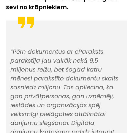
sevi no krāpniekiem.
“
Pērn dokumentus ar eParaksts
parakstīja jau vairāk nekā 9,5
miljonus reižu
, bet šogad katru
mēnesi parakstīto dokumentu skaits
sasniedz miljonu.
Tas apliecina, ka
gan privātpersonas, gan uzņēmēji,
iestādes un organizācijas spēj
veiksmīgi pielāgoties attālinātai
darījumu slēgšanai. Digitāla
darījumu kārtošana palīdz ietaupīt