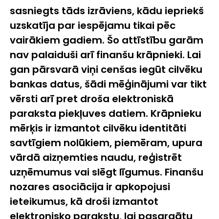
sasniegts tāds izrāviens, kādu iepriekš
uzskatīja par iespējamu tikai pēc
vairākiem gadiem. Šo attīstību garām
nav palaiduši arī finanšu krāpnieki. Lai
gan pārsvarā viņi cenšas iegūt cilvēku
bankas datus, šādi mēģinājumi var tikt
vērsti arī pret droša elektroniskā
paraksta piekļuves datiem.
Krāpnieku
mērķis ir izmantot cilvēku identitāti
savtīgiem nolūkiem, piemēram, upura
vārdā aizņemties naudu, reģistrēt
uzņēmumus vai slēgt līgumus. Finanšu
nozares asociācija ir apkopojusi
ieteikumus, kā droši izmantot
elektronisko parakstu, lai pasargātu