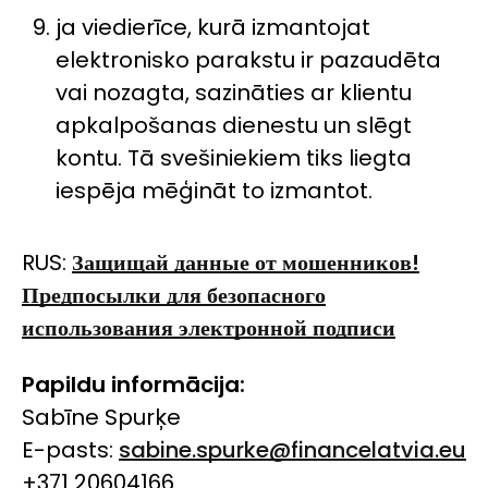
ja viedierīce, kurā izmantojat
elektronisko parakstu ir pazaudēta
vai nozagta, sazināties ar klientu
apkalpošanas dienestu un slēgt
kontu. Tā svešiniekiem tiks liegta
iespēja mēģināt to izmantot.
RUS:
Защищай данные от мошенников!
Предпосылки для безопасного
использования электронной подписи
Papildu informācija:
Sabīne Spurķe
E-pasts:
sabine.spurke@financelatvia.eu
+371 20604166