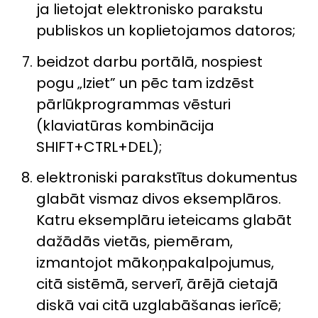
ja lietojat elektronisko parakstu
publiskos un koplietojamos datoros;
beidzot darbu portālā, nospiest
pogu „Iziet” un pēc tam izdzēst
pārlūkprogrammas vēsturi
(klaviatūras kombinācija
SHIFT+CTRL+DEL);
elektroniski parakstītus dokumentus
glabāt vismaz divos eksemplāros.
Katru eksemplāru ieteicams glabāt
dažādās vietās, piemēram,
izmantojot mākoņpakalpojumus,
citā sistēmā, serverī, ārējā cietajā
diskā vai citā uzglabāšanas ierīcē;