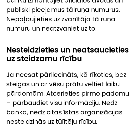
banku izmantojiet oficiālos avotus un
publiski pieejamus tālruņa numurus.
Nepaļaujieties uz zvanītāja tālruņa
numuru un neatzvaniet uz to.
Nesteidzieties un neatsaucieties
uz steidzamu rīcību
Ja neesat pārliecināts, kā rīkoties, bez
steigas un ar vēsu prātu veltiet laiku
pārdomām. Atcerieties pirmo padomu
– pārbaudiet visu informāciju. Nedz
banka, nedz citas īstas organizācijas
nesteidzinās uz tūlītēju rīcību.