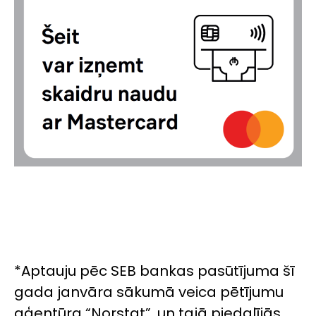
*Aptauju pēc SEB bankas pasūtījuma šī
gada janvāra sākumā veica pētījumu
aģentūra “Norstat”, un tajā piedalījās