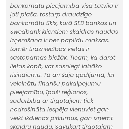
bankomātu pieejamība visā Latvijā ir
ļoti plaša, tostarp draudzīgo
bankomātu tīkls, kurā SEB bankas un
Swedbank klientiem skaidras naudas
izņemšana ir bez papildu maksas,
tomēr tirdzniecības vietas ir
sastopamas biežāk. Ticam, ka darot
lietas kopā, var sasniegt labāko
risinājumu. Tā arī šajā gadījumā, lai
veicinātu finanšu pakalpojumu
pieejamību, īpaši reģionos,
sadarbībā ar tirgotājiem tiek
nodrošināta iespēja vienuviet gan
veikt ikdienas pirkumus, gan izņemt
skaidru naudu. Savukārt tirgotājam