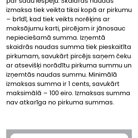
par šādu iespēju. Skaidras naudas
izmaksa tiek veikta tikai kopā ar pirkumu
– brīdī, kad tiek veikts norēķins ar
maksājumu karti, pircējam ir jānosauc
nepieciešamā summa. Izņemtā
skaidrās naudas summa tiek pieskaitīta
pirkumam, savukārt pircējs saņem čeku
ar atsevišķi norādītu pirkuma summu un
izņemtās naudas summu. Minimālā
izmaksas summa ir 1 cents, savukārt
maksimālā – 100 eiro. Izmaksas summa
nav atkarīga no pirkuma summas.