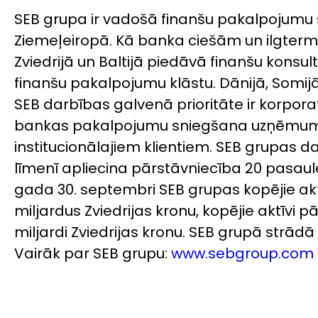
SEB grupa ir vadošā finanšu pakalpojumu 
Ziemeļeiropā. Kā banka ciešām un ilgterm
Zviedrijā un Baltijā piedāvā finanšu konsul
finanšu pakalpojumu klāstu. Dānijā, Somijā
SEB darbības galvenā prioritāte ir korporat
bankas pakalpojumu sniegšana uzņēmu
institucionālajiem klientiem. SEB grupas d
līmenī apliecina pārstāvniecība 20 pasaules
gada 30. septembri SEB grupas kopējie akt
miljardus Zviedrijas kronu, kopējie aktīvi 
miljardi Zviedrijas kronu. SEB grupā strādā
Vairāk par SEB grupu:
www.sebgroup.com