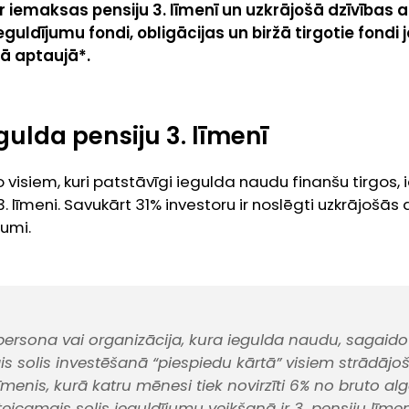
ir iemaksas pensiju 3. līmenī un uzkrājošā dzīvības
eguldījumu fondi, obligācijas un biržā tirgotie fondi 
ā aptaujā*.
gulda pensiju 3. līmenī
 visiem, kuri patstāvīgi iegulda naudu finanšu tirgos, 
. līmeni. Savukārt 31% investoru ir noslēgti uzkrājošās 
umi.
 persona vai organizācija, kura iegulda naudu, sagaido
is solis investēšanā “piespiedu kārtā” visiem strādājoš
 līmenis, kurā katru mēnesi tiek novirzīti 6% no bruto alg
icamais solis ieguldījumu veikšanā ir 3. pensiju līmen