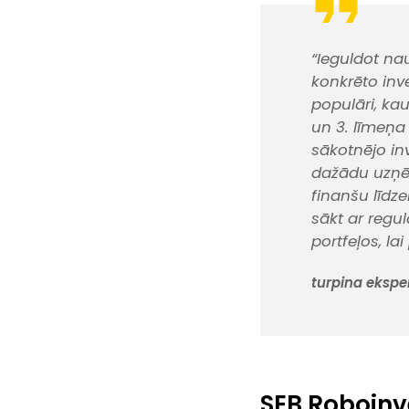
“Ieguldot na
konkrēto inv
populāri, kau
un 3. līmeņa 
sākotnējo inv
dažādu uzņēm
finanšu līdze
sākt ar reg
portfeļos, lai
turpina eksper
SEB Roboinve