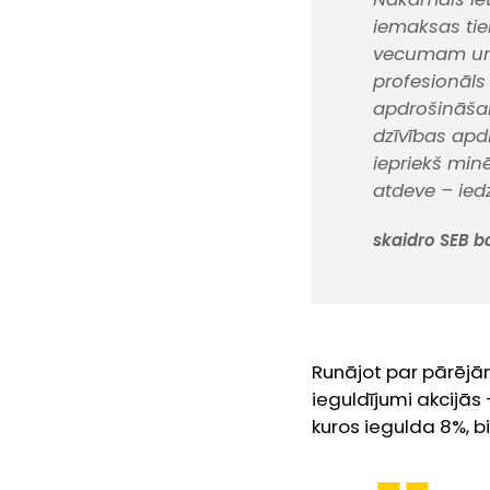
iemaksas tiek
vecumam un p
profesionāls
apdrošināšan
dzīvības apdr
iepriekš min
atdeve – ied
skaidro SEB b
Runājot par pārējā
ieguldījumi akcijās
kuros iegulda 8%, bi