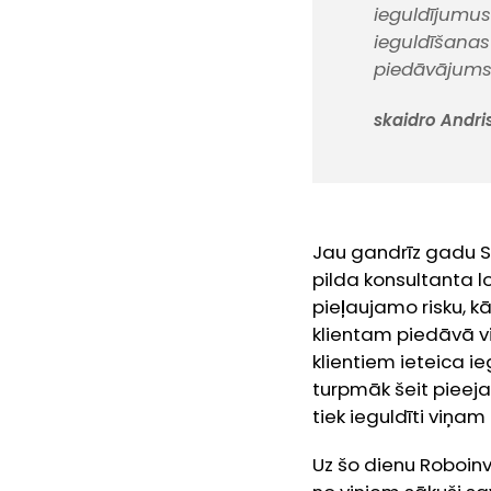
ieguldījumus 
ieguldīšanas 
piedāvājums ir
skaidro Andris
Jau gandrīz gadu S
pilda konsultanta l
pieļaujamo risku, k
klientam piedāvā v
klientiem ieteica i
turpmāk šeit pieeja
tiek ieguldīti viņa
Uz šo dienu Roboinve