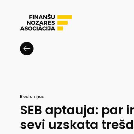
Biedru ziņas
SEB aptauja: par 
sevi uzskata treš