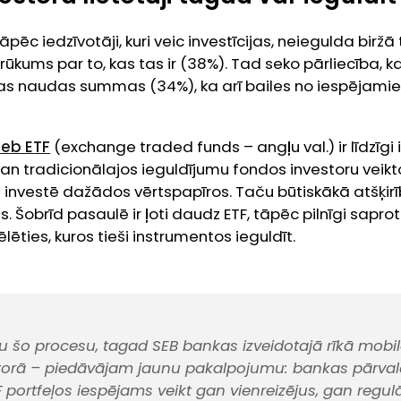
āpēc iedzīvotāji, kuri veic investīcijas, neiegulda birž
trūkums par to, kas tas ir (38%). Tad seko pārliecība, ka 
las naudas summas (34%), ka arī bailes no iespēja
 jeb ETF
(exchange traded funds – angļu val.) ir līdzīgi
an tradicionālajos ieguldījumu fondos investoru veikt
investē dažādos vērtspapīros. Taču būtiskākā atšķirība
jas. Šobrīd pasaulē ir ļoti daudz ETF, tāpēc pilnīgi sap
zvēlēties, kuros tieši instrumentos ieguldīt.
tu šo procesu, tagad SEB bankas izveidotajā rīkā mobil
torā – piedāvājam jaunu pakalpojumu: bankas pārvald
F portfeļos iespējams veikt gan vienreizējus, gan regul