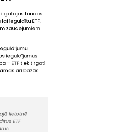
ā tirgotajos fondos
lai ieguldītu ETF,
miem zaudējumiem
 ieguldījumu
os ieguldījumus
 – ETF tiek tirgoti
rotamas arī bažās
ajā lietotnē
ītus ETF
ārus