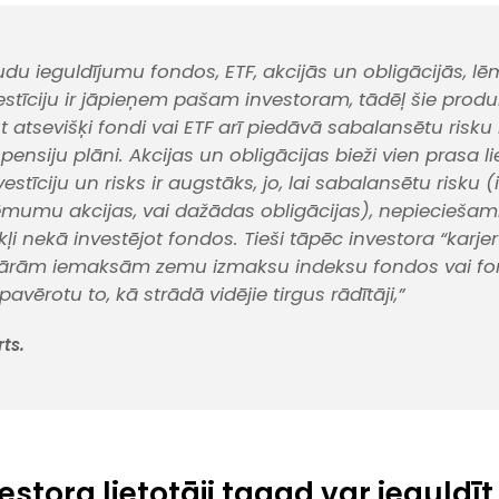
udu ieguldījumu fondos, ETF, akcijās un obligācijās, 
estīciju ir jāpieņem pašam investoram, tādēļ šie produ
t atsevišķi fondi vai ETF arī piedāvā sabalansētu risku l
pensiju plāni. Akcijas un obligācijas bieži vien prasa l
estīciju un risks ir augstāks, jo, lai sabalansētu risku
umu akcijas, vai dažādas obligācijas), nepieciešami 
kļi nekā investējot fondos. Tieši tāpēc investora “karj
ulārām iemaksām zemu izmaksu indeksu fondos vai f
 pavērotu to, kā strādā vidējie tirgus rādītāji,”
ts.
stora lietotāji tagad var ieguldīt