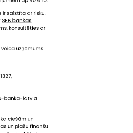
dījumiem ap 40 eiro.
 saistīta ar risku.
t
SEB bankas
ms, konsultēties ar
rī veica uzņēmums
1327,
eb-banka-latvia
nka ciešām un
jas un plašu finanšu