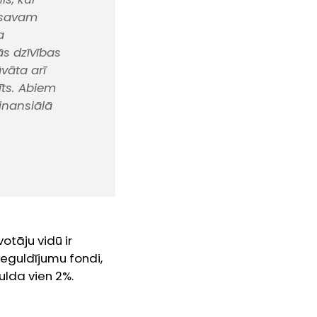
i savam
a
ās dzīvības
vāta arī
īts. Abiem
inansiālā
tāju vidū ir
ieguldījumu fondi,
gulda vien 2%.