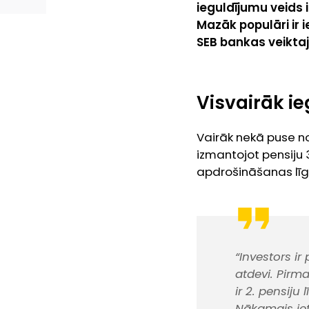
ieguldījumu veids 
Mazāk populāri ir i
SEB bankas veiktaj
Visvairāk ie
Vairāk nekā puse no
izmantojot pensiju 3
apdrošināšanas līg
“Investors ir
atdevi. Pirma
ir 2. pensiju
Nākamais iete