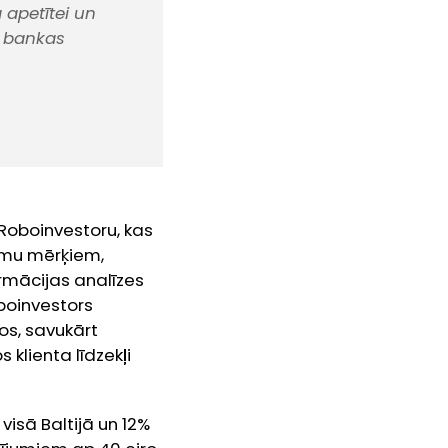
 apetītei un
B bankas
Roboinvestoru, kas
jumu mērķiem,
ormācijas analīzes
boinvestors
os, savukārt
klienta līdzekļi
visā Baltijā un 12%