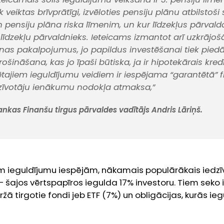
 veiktas brīvprātīgi, izvēloties pensiju plānu atbilstoš
ensiju plāna riska līmenim, un kur līdzekļus pārvald
 līdzekļu pārvaldnieks. Ieteicams izmantot arī uzkrājoš
as pakalpojumus, jo papildus investēšanai tiek piedā
ošināšana, kas jo īpaši būtiska, ja ir hipotekārais kred
ētajiem ieguldījumu veidiem ir iespējama “garantētā” f
zīvotāju ienākumu nodokļa atmaksa,”
ankas Finanšu tirgus pārvaldes vadītājs Andris Lāriņš.
m ieguldījumu iespējām, nākamais populārākais iedzīvo
 – šajos vērtspapīros iegulda 17% investoru. Tiem seko 
ržā tirgotie fondi jeb ETF (7%) un obligācijas, kurās ie