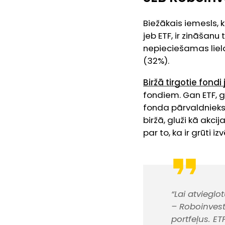
Biežākais iemesls, k
jeb ETF, ir zināšanu 
nepieciešamas lie
(32%).
Biržā tirgotie fondi
fondiem. Gan ETF, g
fonda pārvaldnieks 
biržā, gluži kā akci
par to, ka ir grūti i
“Lai atvieglo
– Roboinves
portfeļus. ET