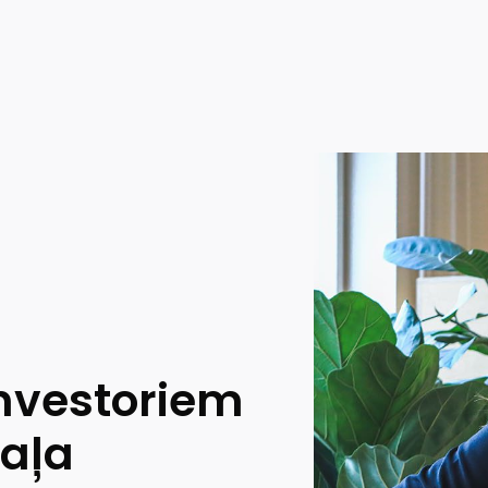
investoriem
daļa