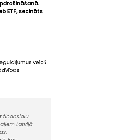
 apdrošināšanā.
jeb ETF, secināts
ieguldījumus veicб
dzīvības
t finansiālu
ajiem Latvijā
as.
is, kur