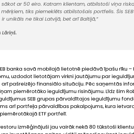
sākot ar 50 eiro. Katram klientam, atbilstoši viņa riska
mērķiem, tiks piemeklēts atbilstošais portfelis. Šis SE
 unikāls ne tikai Latvijā, bet arī Baltijā,”
 Lāriņš.
EB banka savā mobilajā lietotnē piedāvā īpašu rīku – 
omu, uzdodot lietotājam virkni jautājumu par ieguldī
ā arī pašreizējo finansiālo situāciju. Pēc saņemtās inf
iņam piemērotāko ieguldījumu risinājumu. Līdz šim Ro
eguldījumus SEB grupas pārvaldītajos ieguldījumu fond
ms arī portfeļa pārvaldības pakalpojums, kura ietvaros 
m piemērotākajā ETF portfelī.
storu izmēģinājuši jau vairāk nekā 80 tūkstoši klientu 