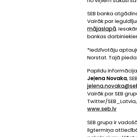
no viņiem sākuši sa
SEB banka atgādina,
Vairāk par ieguldīj
mājaslapā
. Iesakā
bankas darbiniekie
*Iedzīvotāju aptau
Norstat. Tajā pieda
Papildu informācija
Jeļena Novaka
, S
jelena.novaka@seb
Vairāk par SEB grupu
Twitter/SEB_Latvia
www.seb.lv
SEB grupa ir vadoš
ilgtermiņa attiecīb