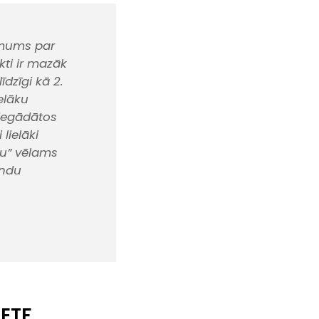
lēmums par
kti ir mazāk
īdzīgi kā 2.
ielāku
 (iegādātos
lielāki
eru” vēlams
ondu
 ETF