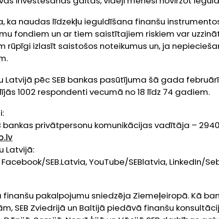
vas investēšanas gaitas, vidēji mēnesī novirzot iegul
 ka naudas līdzekļu ieguldīšana finanšu instrumentos ir
umu fondiem un ar tiem saistītajiem riskiem var uzzinā
m rūpīgi izlasīt saistošos noteikumus un, ja nepiecieša
m.
ju Latvijā pēc SEB bankas pasūtījuma šā gada februā
lījās 1002 respondenti vecumā no 18 līdz 74 gadiem.
i:
EB bankas privātpersonu komunikācijas vadītāja – 2940
.lv
 Latvijā:
, Facebook/SEB.Latvia, YouTube/SEBlatvia, LinkedIn/S
ā finanšu pakalpojumu sniedzēja Ziemeļeiropā. Kā ba
ām, SEB Zviedrijā un Baltijā piedāvā finanšu konsultāci