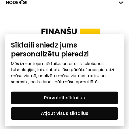
Banka: SEB Banka
Dati
NODERĪGI
info@financelatvia.eu
Kods: UNLALV2X
Materiāli
Līzings
Konta Nr. LV48UNLA0001000700732
Interaktīvie dati
Pensiju 2. līmenis
Uzņēmumu kredītspējas kalkulators
Finanšu pratība
Sīkfaili sniedz jums
Ombuds
personalizētu pieredzi
Mēs izmantojam sīkfailus un citas izsekošanas
tehnoloģijas, lai uzlabotu jūsu pārlūkošanas pieredzi
mūsu vietnē, analizētu mūsu vietnes trafiku un
saprastu, no kurienes nāk mūsu apmeklētāji.
Privātuma politika
GDPR subjekta piekļuves
Pārvaldīt sīkfailus
pieprasījums
© 2026 Latvijas Finanšu nozares asociācija - visas tiesības
rezervētas
Atļaut visus sīkfailus
Created by Mediapark