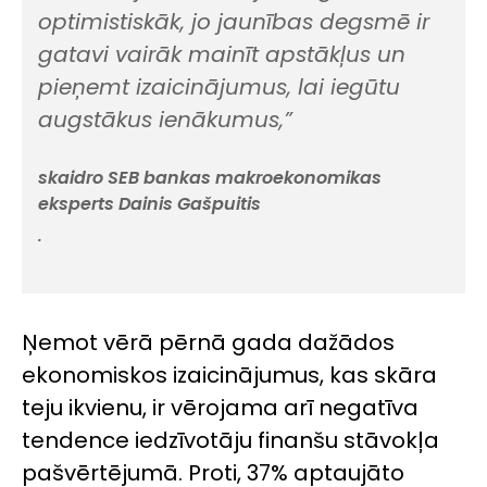
optimistiskāk, jo jaunības degsmē ir
gatavi vairāk mainīt apstākļus un
pieņemt izaicinājumus, lai iegūtu
augstākus ienākumus,”
skaidro SEB bankas makroekonomikas
eksperts Dainis Gašpuitis
.
Ņemot vērā pērnā gada dažādos
ekonomiskos izaicinājumus, kas skāra
teju ikvienu, ir vērojama arī negatīva
tendence iedzīvotāju finanšu stāvokļa
pašvērtējumā. Proti, 37% aptaujāto