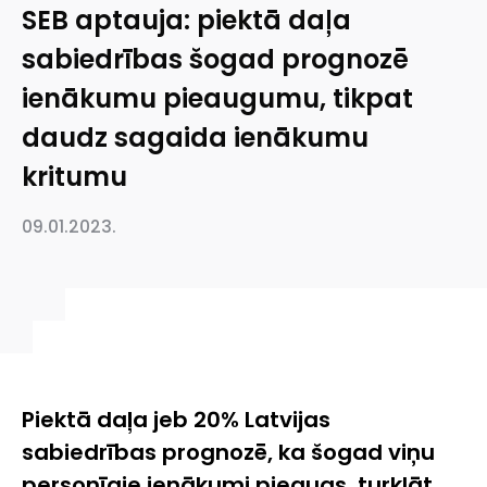
SEB aptauja: piektā daļa
sabiedrības šogad prognozē
ienākumu pieaugumu, tikpat
daudz sagaida ienākumu
kritumu
09.01.2023.
Piektā daļa jeb 20% Latvijas
sabiedrības prognozē, ka šogad viņu
personīgie ienākumi pieaugs, turklāt