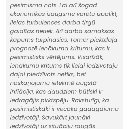
pesimisma nots. Lai arī šogad
ekonomikas izaugsme varētu izpalikt,
lielas turbulences darba tirgū
gaidītas netiek. Arī darba samaksas
kāpums turpināsies. Tomēr piektdaļa
prognozē ienākuma kritumu, kas ir
pesimistisks vērtējums. Visdrīzāk,
ienākumu kritums tik lielai iedzīvotāju
daļai piedzīvots netiks, bet
noskaņojumu ietekmē augstā
inflācija, kas daudziem būtiski ir
iedragājis pirktspēju. Raksturīgi, ka
pesimistiskāki ir vecāka gadagājuma
iedzīvotāji. Savukārt jaunāki
iedzīvotāji uz situāciju raugās