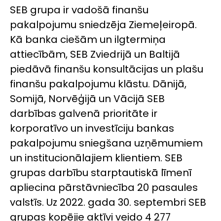
SEB grupa ir vadošā finanšu
pakalpojumu sniedzēja Ziemeļeiropā.
Kā banka ciešām un ilgtermiņa
attiecībām, SEB Zviedrijā un Baltijā
piedāvā finanšu konsultācijas un plašu
finanšu pakalpojumu klāstu. Dānijā,
Somijā, Norvēģijā un Vācijā SEB
darbības galvenā prioritāte ir
korporatīvo un investīciju bankas
pakalpojumu sniegšana uzņēmumiem
un institucionālajiem klientiem. SEB
grupas darbību starptautiskā līmenī
apliecina pārstāvniecība 20 pasaules
valstīs. Uz 2022. gada 30. septembri SEB
grupas kopējie aktīvi veido 4 277