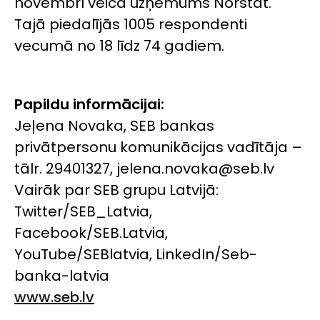
novembrī veica uzņēmums Norstat.
Tajā piedalījās 1005 respondenti
vecumā no 18 līdz 74 gadiem.
Papildu informācijai:
Jeļena Novaka, SEB bankas
privātpersonu komunikācijas vadītāja –
tālr. 29401327, jelena.novaka@seb.lv
Vairāk par SEB grupu Latvijā:
Twitter/SEB_Latvia,
Facebook/SEB.Latvia,
YouTube/SEBlatvia, LinkedIn/Seb-
banka-latvia
www.seb.lv