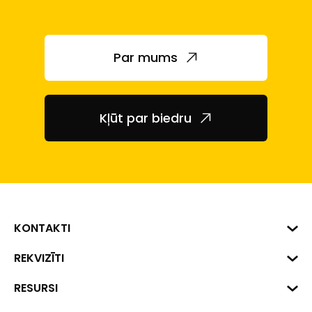
Par mums
Kļūt par biedru
KONTAKTI
Biznesa centrs "VERDE" Roberta
REKVIZĪTI
Hirša iela 1a (218.kab.), Rīga, LV-
1045
Reģ. Nr. 40008002175
RESURSI
+371 287 18175