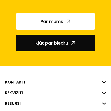
Par mums
Kļūt par biedru
KONTAKTI
Biznesa centrs "VERDE" Roberta
REKVIZĪTI
Hirša iela 1a (218.kab.), Rīga, LV-
1045
Reģ. Nr. 40008002175
RESURSI