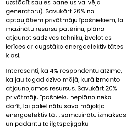
uzstādīt saules paneļus vai vēja
ģeneratoru). Savukārt 26% no
aptaujātiem privātmāju īpašniekiem, lai
mazinātu resursu patēriņu, plāno
atjaunot sadzīves tehniku, izvēloties
ierīces ar augstāko energoefektivitātes
klasi.
Interesanti, ka 4% respondentu atzīmē,
ka jau tagad dzīvo mājā, kurā izmanto
atjaunojamos resursus. Savukārt 20%
privātmāju īpašnieku neplāno neko
darīt, lai palielinātu sava mājokļa
energoefektivitāti, samazinātu izmaksas
un padarītu to ilgtspējīgāku.