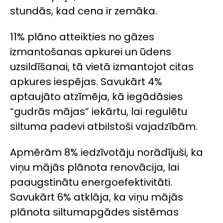
stundās, kad cena ir zemāka.
11% plāno atteikties no gāzes
izmantošanas apkurei un ūdens
uzsildīšanai, tā vietā izmantojot citas
apkures iespējas. Savukārt 4%
aptaujāto atzīmēja, kā iegādāsies
“gudrās mājas” iekārtu, lai regulētu
siltuma padevi atbilstoši vajadzībām.
Apmērām 8% iedzīvotāju norādījuši, ka
viņu mājās plānota renovācija, lai
paaugstinātu energoefektivitāti.
Savukārt 6% atklāja, ka viņu mājās
plānota siltumapgādes sistēmas