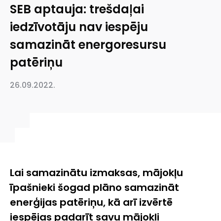
SEB aptauja: trešdaļai
iedzīvotāju nav iespēju
samazināt energoresursu
patēriņu
26.09.2022.
Lai samazinātu izmaksas, mājokļu
īpašnieki šogad plāno samazināt
enerģijas patēriņu, kā arī izvērtē
iespējas padarīt savu mājokli