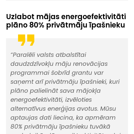
Uzlabot mājas energoefektivitāti
plāno 80% privātmāju īpašnieku
“Paralēli valsts atbalstītai
daudzdzīvokļu māju renovācijas
programmai šobrīd grantu var
saņemt arī privātmāju īpašnieki, kuri
plāno palielināt sava mājokļa
energoefektivitāti, izvēloties
alternatīvus enerģijas avotus. Mūsu
aptaujas dati liecina, ka apmēram
80% privātmāju īpašnieku tuvākā