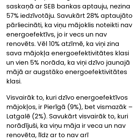
saskaņā ar SEB bankas aptauju, nezina
57% iedzīvotāju. Savukārt 28% aptaujāto
pārliecināti, ka viņu mājoklis noteikti nav
energoefektīvs, jo ir vecs un nav
renovēts. Vēl 10% atzīmē, ka viņi zina
sava mājokļa energoefektivitātes klasi
un vien 5% norāda, ka viņi dzīvo jaunajā
mājā ar augstāko energoefektivitātes
klasi.
Visvairāk to, kuri dzīvo energoefektīvos
mājokļos, ir Pierīgā (9%), bet vismazāk –
Latgalē (2%). Savukārt visvairāk to, kuri
norādījuši, ka viņu māja ir veca un nav
renovēta, līdz ar to nav arī