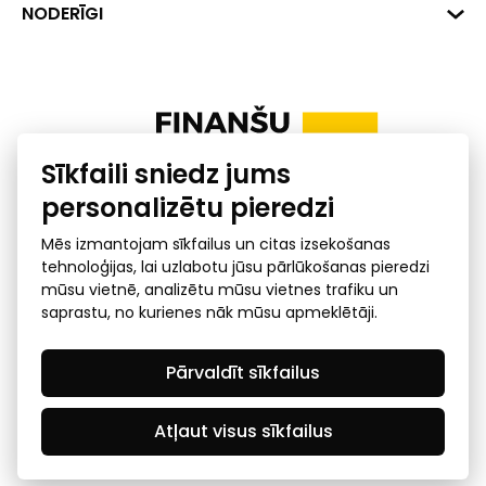
+371 287 18175
Banka: SEB Banka
Dati
NODERĪGI
info@financelatvia.eu
Kods: UNLALV2X
Materiāli
Līzings
Konta Nr. LV48UNLA0001000700732
Interaktīvie dati
Pensiju 2. līmenis
Uzņēmumu kredītspējas kalkulators
Finanšu pratība
Sīkfaili sniedz jums
Ombuds
personalizētu pieredzi
Mēs izmantojam sīkfailus un citas izsekošanas
tehnoloģijas, lai uzlabotu jūsu pārlūkošanas pieredzi
mūsu vietnē, analizētu mūsu vietnes trafiku un
saprastu, no kurienes nāk mūsu apmeklētāji.
Privātuma politika
GDPR subjekta piekļuves
Pārvaldīt sīkfailus
pieprasījums
© 2026 Latvijas Finanšu nozares asociācija - visas tiesības
rezervētas
Atļaut visus sīkfailus
Created by Mediapark