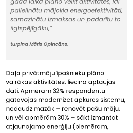
gada laikā plāno veikt aktivitātes, lai
palielinātu mājokļa energoefektivitāti,
samazinātu izmaksas un padarītu to
ilgtspējīgāku,”
turpina Māris Opincāns.
Daļa privātmāju īpašnieku plāno
vairākas aktivitātes, liecina aptaujas
dati. Apmēram 32% respondentu
gatavojas modernizēt apkures sistēmu,
nedaudz mazāk – renovēt pašu māju,
un vēl apmērām 30% – sākt izmantot
atjaunojamo enerģiju (piemēram,