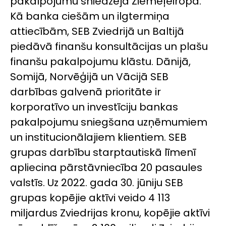
pakalpojumu sniedzēja Ziemeļeiropā.
Kā banka ciešām un ilgtermiņa
attiecībām, SEB Zviedrijā un Baltijā
piedāvā finanšu konsultācijas un plašu
finanšu pakalpojumu klāstu. Dānijā,
Somijā, Norvēģijā un Vācijā SEB
darbības galvenā prioritāte ir
korporatīvo un investīciju bankas
pakalpojumu sniegšana uzņēmumiem
un institucionālajiem klientiem. SEB
grupas darbību starptautiskā līmenī
apliecina pārstāvniecība 20 pasaules
valstīs. Uz 2022. gada 30. jūniju SEB
grupas kopējie aktīvi veido 4 113
miljardus Zviedrijas kronu, kopējie aktīvi