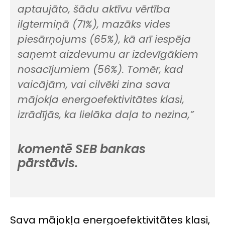
aptaujāto, šādu aktīvu vērtība
ilgtermiņā (71%), mazāks vides
piesārņojums (65%), kā arī iespēja
saņemt aizdevumu ar izdevīgākiem
nosacījumiem (56%). Tomēr, kad
vaicājām, vai cilvēki zina sava
mājokļa energoefektivitātes klasi,
izrādījās, ka lielāka daļa to nezina,”
komentē SEB bankas
pārstāvis.
Sava mājokļa energoefektivitātes klasi,