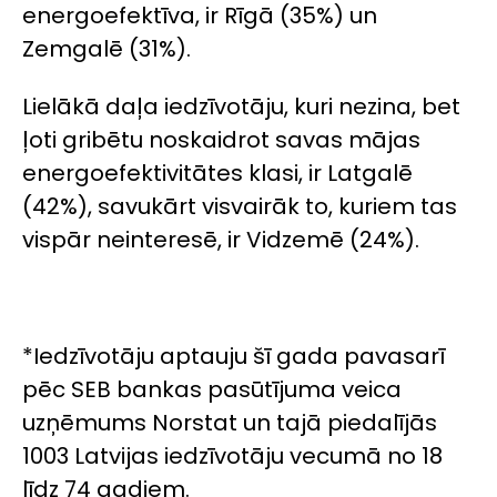
energoefektīva, ir Rīgā (35%) un
Zemgalē (31%).
Lielākā daļa iedzīvotāju, kuri nezina, bet
ļoti gribētu noskaidrot savas mājas
energoefektivitātes klasi, ir Latgalē
(42%), savukārt visvairāk to, kuriem tas
vispār neinteresē, ir Vidzemē (24%).
*Iedzīvotāju aptauju šī gada pavasarī
pēc SEB bankas pasūtījuma veica
uzņēmums Norstat un tajā piedalījās
1003 Latvijas iedzīvotāju vecumā no 18
līdz 74 gadiem.