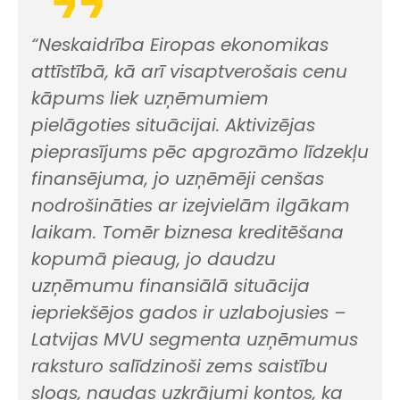
“Neskaidrība Eiropas ekonomikas
attīstībā, kā arī visaptverošais cenu
kāpums liek uzņēmumiem
pielāgoties situācijai. Aktivizējas
pieprasījums pēc apgrozāmo līdzekļu
finansējuma, jo uzņēmēji cenšas
nodrošināties ar izejvielām ilgākam
laikam. Tomēr biznesa kreditēšana
kopumā pieaug, jo daudzu
uzņēmumu finansiālā situācija
iepriekšējos gados ir uzlabojusies –
Latvijas MVU segmenta uzņēmumus
raksturo salīdzinoši zems saistību
slogs, naudas uzkrājumi kontos, ka