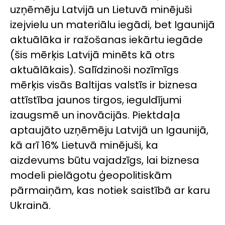
uzņēmēju Latvijā un Lietuvā minējuši
izejvielu un materiālu iegādi, bet Igaunijā
aktuālāka ir ražošanas iekārtu iegāde
(šis mērķis Latvijā minēts kā otrs
aktuālākais). Salīdzinoši nozīmīgs
mērķis visās Baltijas valstīs ir biznesa
attīstība jaunos tirgos, ieguldījumi
izaugsmē un inovācijās. Piektdaļa
aptaujāto uzņēmēju Latvijā un Igaunijā,
kā arī 16% Lietuvā minējuši, ka
aizdevums būtu vajadzīgs, lai biznesa
modeli pielāgotu ģeopolitiskām
pārmaiņām, kas notiek saistībā ar karu
Ukrainā.