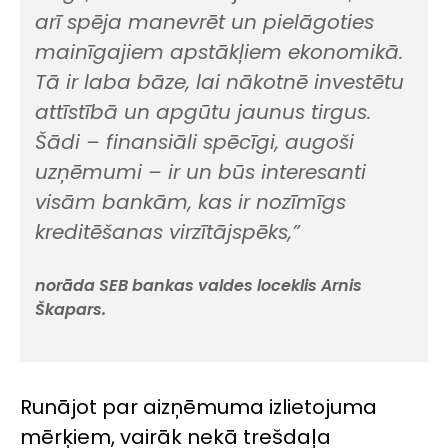
arī spēja manevrēt un pielāgoties
mainīgajiem apstākļiem ekonomikā.
Tā ir laba bāze, lai nākotnē investētu
attīstībā un apgūtu jaunus tirgus.
Šādi – finansiāli spēcīgi, augoši
uzņēmumi – ir un būs interesanti
visām bankām, kas ir nozīmīgs
kreditēšanas virzītājspēks,”
norāda SEB bankas valdes loceklis Arnis
Škapars.
Runājot par aizņēmuma izlietojuma
mērķiem, vairāk nekā trešdaļa