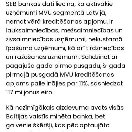
SEB bankas dati liecina, ka aktīvākie
uzņēmumi MVU segmentā Latvijā,
ņemot vērā kreditēšanas apjomu, ir
lauksaimniecības, mežsaimniecības un
zivsaimniecības uzņēmumi, nekustamā
īpašuma uzņēmumi, kā arī tirdzniecības
un ražošanas uzņēmumi. Salīdzinot ar
pagājušā gada pirmo pusgadu, šī gada
pirmajā pusgadā MVU kreditēšanas
apjoms palielinājies par 11%, sasniedzot
117 miljonus eiro.
Kā nozīmīgākais aizdevuma avots visās
Baltijas valstīs minēta banka, bet
galvenie šķēršļi, kas pēc aptaujāto