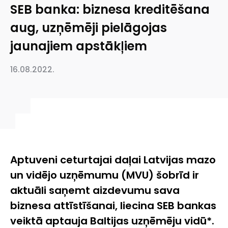
SEB banka: biznesa kreditēšana
aug, uzņēmēji pielāgojas
jaunajiem apstākļiem
16.08.2022.
Aptuveni ceturtajai daļai Latvijas mazo
un vidējo uzņēmumu (MVU) šobrīd ir
aktuāli saņemt aizdevumu sava
biznesa attīstīšanai, liecina SEB bankas
veiktā aptauja Baltijas uzņēmēju vidū*.