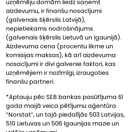
uzņēmēju domām liedz saņemt
aizdevumu, ir finanšu nosacījumi
(galvenais šķērslis Latvijā),
nepietiekams nodrošinājums
(galvenais šķērslis Lietuvā un Igaunijā).
Aizdevuma cena (procentu likme un
komisijas maksas), kā arī aizdevuma
nosacījumi ir divi galvenie faktori, kas
uzņēmējiem ir nozīmīgi, izraugoties
finanšu partneri.
*Aptauju pēc SEB bankas pasūtījuma šī
gada maijā veica pētījumu aģentūra
“Norstat”, un tajā piedalījās 503 Latvijas,
510 Lietuvas un 506 Igaunijas mazie un