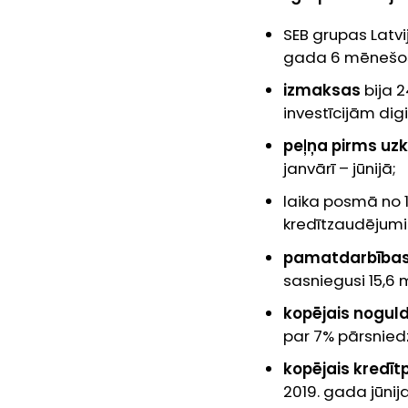
SEB grupas Latv
gada 6 mēnešo
izmaksas
bija 2
investīcijām dig
peļņa pirms uz
janvārī – jūnijā;
laika posmā no 1.
kredītzaudējumi
pamatdarbības
sasniegusi 15,6 
kopējais nogul
par 7% pārsnied
kopējais kredītp
2019. gada jūnij