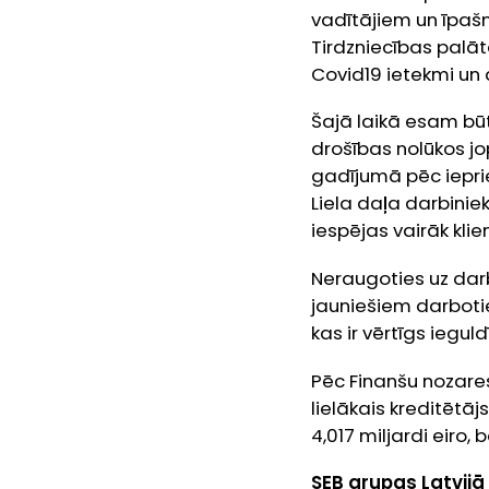
vadītājiem un īpašn
Tirdzniecības palāt
Covid19 ietekmi un 
Šajā laikā esam būt
drošības nolūkos j
gadījumā pēc ieprie
Liela daļa darbiniek
iespējas vairāk kli
Neraugoties uz dar
jauniešiem darbotie
kas ir vērtīgs iegul
Pēc Finanšu nozares 
lielākais kreditētā
4,017 miljardi eiro,
SEB grupas Latvijā