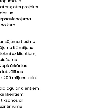
 kopumā, jo
toru; otrs projekts
ades un
tarpsavienojuma
 no kura
ansējuma tieši no
ējumu 52 miljonu
ekmi uz klientiem,
ieciešams
Kopš ārkārtas
 labvēlības
z 200 miljonus eiro.
dialogu ar klientiem
ar klientiem
 tikšanos ar
jo uzņēmumu