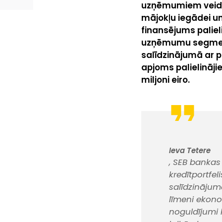
uzņēmumiem veido 4
mājokļu iegādei un
finansējums paliel
uzņēmumu segment
salīdzinājumā ar 
apjoms palielināji
miljoni eiro.
Ieva Tetere
, SEB bankas
kredītportfel
salīdzinājum
līmeni ekon
noguldījumi