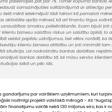
ums palielinājies pat par 7%. Tomēr kopumā bankas ie
edaudz samazinājušies salīdzinājumā ar attiecīgo pe
 to lielā mērā ietekmējuši tādi faktori kā pamatoti mēr
s aktivitāte aprīļa mēnesī, kā arī finanšu tirgus svārs
uzraudzības izmaksu palielināšanās. Esam bijuši ļoti at
ar klientu biznesu saistītos riskus un saistību izpildi, to
ā veidot papildu uzkrājumus, bet vēlos norādīt, ka tie
r atsevišķu klientu biznesa attīstību un ļoti minimāli tam 
ītā situācija. Lai nodrošinātu bankas darbības nepārtr
nizējuši bankas darbību tā, lai mūsu serviss klientie
situācijas laikā un pēc tās.
els gandarījums par vairākiem uzņēmumiem, kuri turpina
ēģiski nozīmīgi projekti valstiskā mērogā – AS “Augsts
rām finansējumu vairāk nekā 130 miljonus eiro, kas ir n