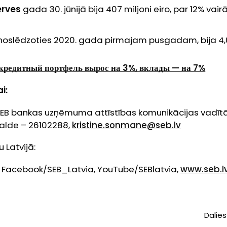
erves
gada 30. jūnijā bija 407 miljoni eiro, par 12% vai
 noslēdzoties 2020. gada pirmajam pusgadam, bija 4,01
д кредитный портфель вырос на 3%, вклады — на 7%
i:
SEB bankas uzņēmuma attīstības komunikācijas vadītā
alde – 26102288,
kristine.sonmane@seb.lv
 Latvijā:
, Facebook/SEB_Latvia, YouTube/SEBlatvia,
www.seb.l
Dalies