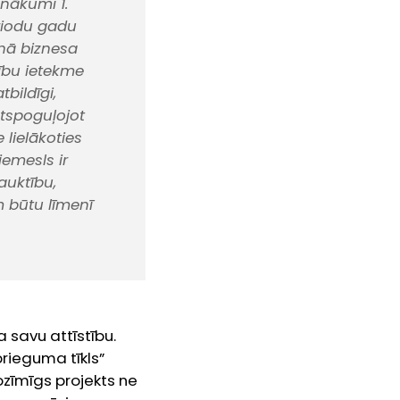
nākumi 1.
riodu gadu
enā biznesa
tību ietekme
bildīgi,
 atspoguļojot
 lielākoties
iemesls ir
auktību,
m būtu līmenī
 savu attīstību.
prieguma tīkls”
ozīmīgs projekts ne