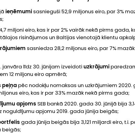
ijā
ieņēmumi
sasnieguši 52,9 miljonus eiro, par 3% ma
s;
4,7 miljoni eiro, kas ir par 2% vairāk nekā pirms gada, k
itālajos risinājumos un Baltijas vienotajā klientu apk
krājumiem
sasniedza 28,2 miljonus eiro, par 7% mazā
 janvāra līdz 30. jūnijam izveidoti
uzkrājumi
paredza
em 12 miljonu eiro apmērā;
 peļņa
pēc nodokļu nomaksas un uzkrājumiem 2020.
miljonus eiro, kas ir par 33% mazāk nekā pirms gada;
dījumu apjoms
SEB bankā 2020. gada 30. jūnijā bija 3,14
z noguldījumu apjomu 2019. gada jūnija beigās;
ortfelis
gada jūnija beigās bija 3,121 miljardi eiro, t.i.
a beigās;