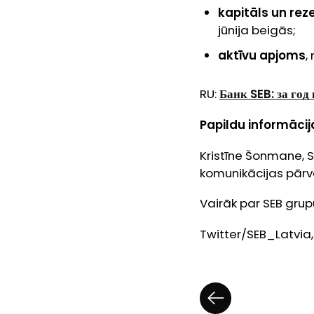
kapitāls un rez
jūnija beigās;
aktīvu apjoms
,
RU:
Банк SEB: за го
Papildu informācija
Kristīne Šonmane, 
komunikācijas pārv
Vairāk par SEB grupu
Twitter/SEB_Latvia