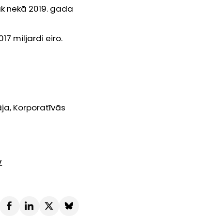
rāk nekā 2019. gada
7 miljardi eiro.
ja, Korporatīvās
v