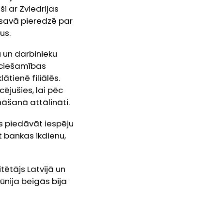
i ar Zviedrijas
 savā pieredzē par
us.
u un darbinieku
ieciešamības
tienē filiālēs.
cējušies, lai pēc
nāšanā attālināti.
s piedāvāt iespēju
t bankas ikdienu,
tētājs Latvijā un
ūnija beigās bija