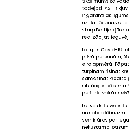
tikai mums kā vado
tādējādi AST ir kļu
ir garantijas līgu
uzglabāšanas opera
starp Baltijas jūras
realizācijas ieguvē
Lai gan Covid-19 i
privātpersonām, šī
eiro apmērā. Tāpat
turpinām risināt kr
samazināt kredīta
situācijas sākuma
periodu vairāk nekā
Lai veidotu vienotu
un sabiedrību, izma
semināros par iegul
nekustamo īpašumu 