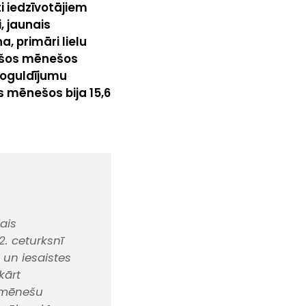
i iedzīvotājiem
, jaunais
, primāri lielu
ešos mēnešos
noguldījumu
s mēnešos bija 15,6
jais
2. ceturksnī
 un iesaistes
kārt
 mēnešu