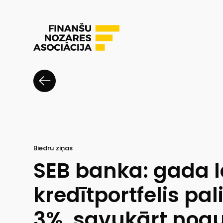
Biedru ziņas
SEB banka: gada l
kredītportfelis pal
3%, savukārt nogu