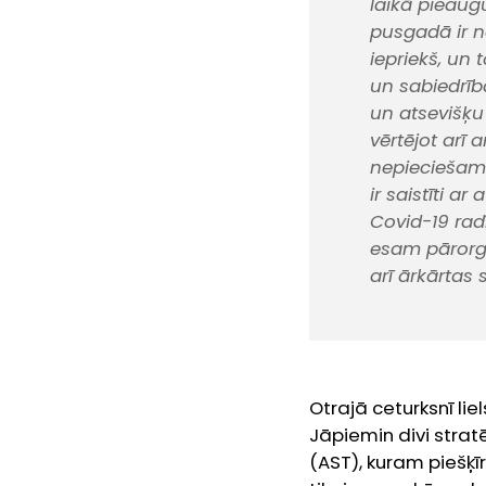
laikā pieaug
pusgadā ir n
iepriekš, un
un sabiedrība
un atsevišķu 
vērtējot arī 
nepieciešamīb
ir saistīti a
Covid-19 rad
esam pārorga
arī ārkārtas 
Otrajā ceturksnī li
Jāpiemin divi strat
(AST), kuram piešķī