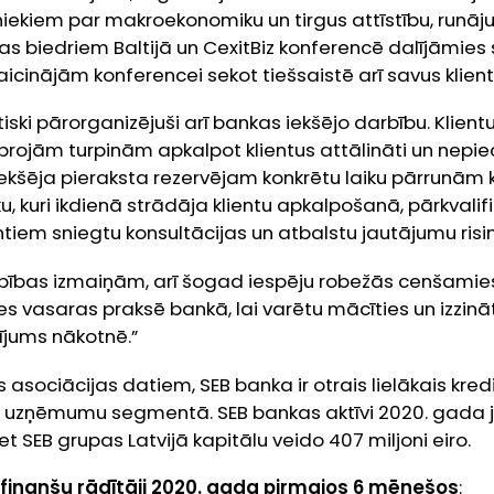
iekiem par makroekonomiku un tirgus attīstību, runājuš
as biedriem Baltijā un CexitBiz konferencē dalījāmies
aicinājām konferencei sekot tiešsaistē arī savus klient
iski pārorganizējuši arī bankas iekšējo darbību. Klient
oprojām turpinām apkalpot klientus attālināti un nep
kšēja pieraksta rezervējam konkrētu laiku pārrunām klā
u, kuri ikdienā strādāja klientu apkalpošanā, pārkvalifi
entiem sniegtu konsultācijas un atbalstu jautājumu risi
bības izmaiņām, arī šogad iespēju robežās cenšamie
s vasaras praksē bankā, lai varētu mācīties un izzinā
dījums nākotnē.”
asociācijas datiem, SEB banka ir otrais lielākais kredi
js uzņēmumu segmentā. SEB bankas aktīvi 2020. gada j
 bet SEB grupas Latvijā kapitālu veido 407 miljoni eiro.
 finanšu rādītāji 2020. gada pirmajos 6 mēnešos
: