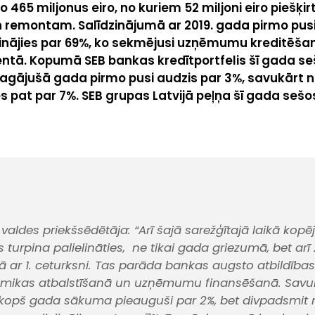
65 miljonus eiro, no kuriem 52 miljoni eiro piešķirt
 remontam. Salīdzinājumā ar 2019. gada pirmo pusi
inājies par 69%, ko sekmējusi uzņēmumu kreditēšana
ā. Kopumā SEB bankas kredītportfelis šī gada s
pagājušā gada pirmo pusi audzis par 3%, savukārt 
es pat par 7%. SEB grupas Latvijā peļņa šī gada sešo
 valdes priekšsēdētāja:
“Arī šajā sarežģītajā laikā kopē
is turpina palielināties, ne tikai gada griezumā, bet arī 
ā ar 1. ceturksni. Tas parāda bankas augsto atbildības
omikas atbalstīšanā un uzņēmumu finansēšanā. Savu
 kopš gada sākuma pieauguši par 2%, bet divpadsmit