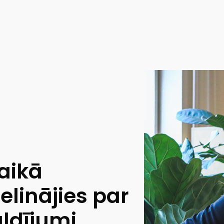
aikā
ielinājies par
ldījumi