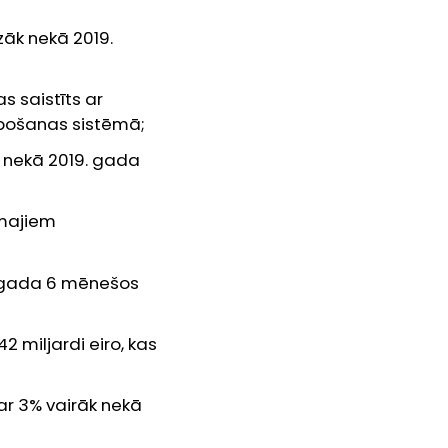
zāk nekā 2019.
as saistīts ar
alpošanas sistēmā;
k nekā 2019. gada
majiem
 gada 6 mēnešos
2 miljardi eiro, kas
 par 3% vairāk nekā