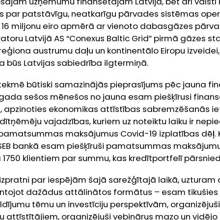
šajam uzņēmumu finansētājam Latvijā, bet arī valstī
vis par patstāvīgu, neatkarīgu pārvades sistēmas opera
ms 16 miljonu eiro apmērā ar vienoto dabasgāzes pārv
toru Latvijā AS “Conexus Baltic Grid” pirmā gāzes s
 reģiona austrumu daļu un kontinentālo Eiropu izveidei,
ja būs Latvijas sabiedrība ilgtermiņā.
etekmē būtiski samazinājās pieprasījums pēc jauna fin
 gada sešos mēnešos no jauna esam piešķīrusi finans
, apzinoties ekonomikas attīstības sabremzēšanās iet
edītņēmēju vajadzības, kuriem uz noteiktu laiku ir nep
 pamatsummas maksājumus Covid-19 izplatības dēļ. 
 SEB bankā esam piešķīruši pamatsummas maksājumu
 1750 klientiem par summu, kas kredītportfelī pārsnied
 izpratni par iespējām šajā sarežģītajā laikā, uzturam 
ntojot dažādus attālinātos formātus – esam tikušies 
dījumu tēmu un investīciju perspektīvām, organizējuši
attīstītājiem, organizējuši vebinārus mazo un vidē