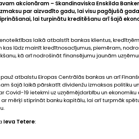
 savam akcionāram – Skandinaviska Enskilda Banken
 izmaksu par aizvadīto gadu, lai visu pagājušā gad
iprināšanai, lai turpinātu kreditēšanu arī šajā ekon
noteiktības laikā atbalstīt bankas klientus, kredītņēmē
n kas lūdz mainīt kredītnosacījumus, piemēram, nodro
šanu, kā arī nodrošināt finansējumu jaunām uzņēmu
o pauž atbalstu Eiropas Centrālās bankas un arī Finanš
am šajā laikā pārskatīt dividenžu izmaksas politiku u
 ar Covid-19 ietekmi uz uzņēmējdarbību un ekonomiku 
ar mērķi stiprināt banku kapitālu, lai arī turpmāk spē
u.
ja
Ieva Tetere
: