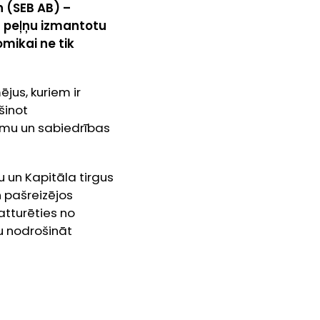
 (SEB AB) –
a peļņu izmantotu
omikai ne tik
jus, kuriem ir
šinot
mu un sabiedrības
u un Kapitāla tirgus
n pašreizējos
atturēties no
tu nodrošināt