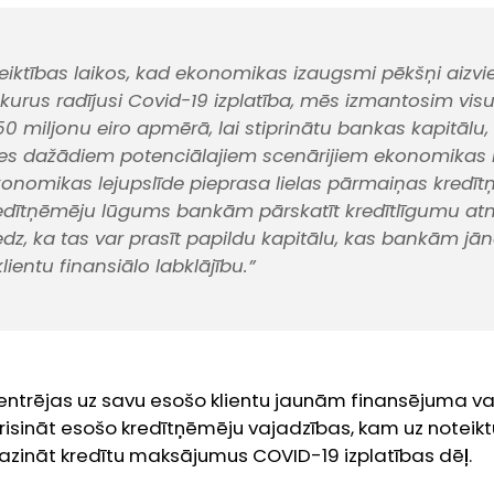
eiktības laikos, kad ekonomikas izaugsmi pēkšņi aizvi
 kurus radījusi Covid-19 izplatība, mēs izmantosim visu
0 miljonu eiro apmērā, lai stiprinātu bankas kapitālu,
es dažādiem potenciālajiem scenārijiem ekonomikas l
 ekonomikas lejupslīde pieprasa lielas pārmaiņas kredī
redītņēmēju lūgums bankām pārskatīt kredītlīgumu a
edz, ka tas var prasīt papildu kapitālu, kas bankām jā
ientu finansiālo labklājību.”
entrējas uz savu esošo klientu jaunām finansējuma va
risināt esošo kredītņēmēju vajadzības, kam uz noteiktu 
ināt kredītu maksājumus COVID-19 izplatības dēļ.