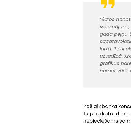
”Šajos nenot
izaicinājumi,
gada peļņu 5
sagatavojoti
laikā. Tieši
uzvedībā. K
grafikus par
ņemot vērā kl
Pašlaik banka konc
turpina katru dienu 
nepieciešams samaz