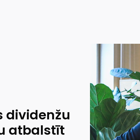
s dividenžu
u atbalstīt