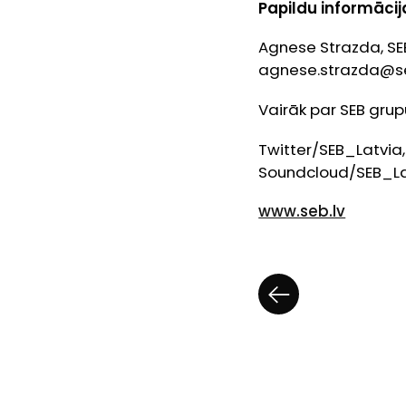
Papildu informācija
Agnese Strazda, SE
agnese.strazda@se
Vairāk par SEB grupu
Twitter/SEB_Latvia
Soundcloud/SEB_La
www.seb.lv