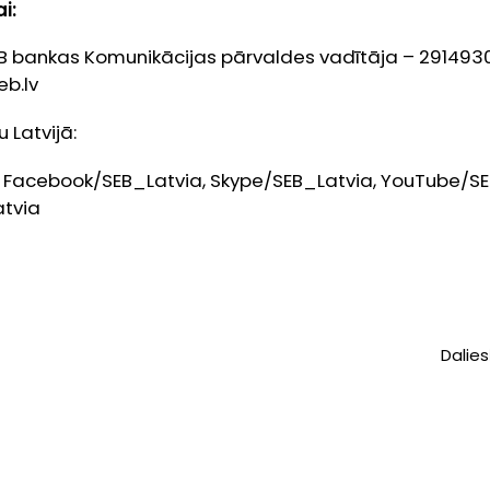
i:
B bankas Komunikācijas pārvaldes vadītāja – 291493
b.lv
 Latvijā:
, Facebook/SEB_Latvia, Skype/SEB_Latvia, YouTube/SEB
tvia
Dalies