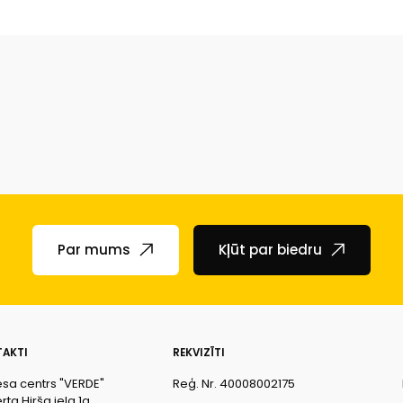
Par mums
Kļūt par biedru
AKTI
REKVIZĪTI
esa centrs "VERDE"
Reģ. Nr. 40008002175
ta Hirša iela 1a