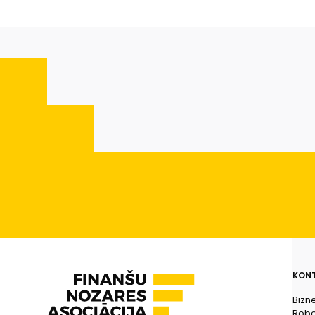
KONT
Bizn
Rober