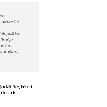
eto
 aizvadītā
ejupslīdes
tņēmēju
tmaksas
nodrošina,
jadzībām, kā arī
laiku ir