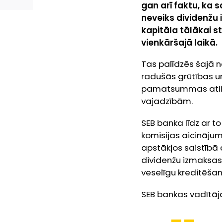
gan arī faktu, ka
neveiks dividenžu
kapitāla tālākai st
vienkāršajā laikā.
Tas palīdzēs šajā ne
radušās grūtības u
pamatsummas atlik
vajadzībām.
SEB banka līdz ar t
komisijas aicinājum
apstākļos saistībā
dividenžu izmaksas 
veselīgu kreditēšan
SEB bankas vadītā