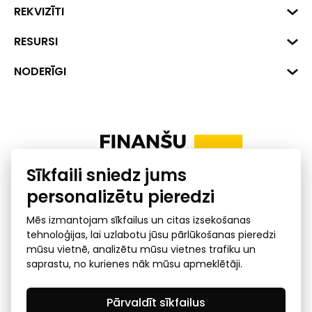
Biznesa centrs "VERDE" Roberta
REKVIZĪTI
Hirša iela 1a (218.kab.), Rīga, LV-
1045
Reģ. Nr. 40008002175
RESURSI
+371 287 18175
Banka: SEB Banka
Dati
NODERĪGI
info@financelatvia.eu
Kods: UNLALV2X
Materiāli
Līzings
Konta Nr. LV48UNLA0001000700732
Interaktīvie dati
Pensiju 2. līmenis
Uzņēmumu kredītspējas kalkulators
Finanšu pratība
Sīkfaili sniedz jums
Ombuds
personalizētu pieredzi
Mēs izmantojam sīkfailus un citas izsekošanas
tehnoloģijas, lai uzlabotu jūsu pārlūkošanas pieredzi
mūsu vietnē, analizētu mūsu vietnes trafiku un
saprastu, no kurienes nāk mūsu apmeklētāji.
Privātuma politika
GDPR subjekta piekļuves
Pārvaldīt sīkfailus
pieprasījums