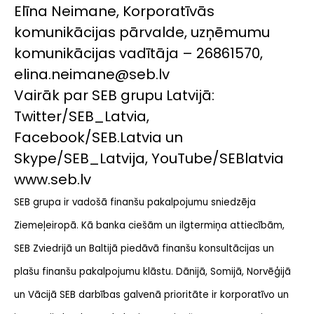
Elīna Neimane, Korporatīvās
komunikācijas pārvalde, uzņēmumu
komunikācijas vadītāja – 26861570,
elina.neimane@seb.lv
Vairāk par SEB grupu Latvijā:
Twitter/SEB_Latvia,
Facebook/SEB.Latvia un
Skype/SEB_Latvija, YouTube/SEBlatvia
www.seb.lv
SEB grupa ir vadošā finanšu pakalpojumu sniedzēja
Ziemeļeiropā. Kā banka ciešām un ilgtermiņa attiecībām,
SEB Zviedrijā un Baltijā piedāvā finanšu konsultācijas un
plašu finanšu pakalpojumu klāstu. Dānijā, Somijā, Norvēģijā
un Vācijā SEB darbības galvenā prioritāte ir korporatīvo un