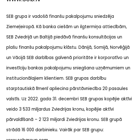
SEB grupa ir vadošā finanšu pakalpojumu sniedzēja
Ziemeļeiropā. Kā banka ciešām un ilgtermiņa attiecībām,
SEB Zviedrijā un Baltijā piedāvā finanšu konsultācijas un
plašu finanšu pakalpojumu klāstu. Dānijā, Somijā, Norvēģijā
un Vācijā SEB darbības galvenā prioritāte ir korporatīvo un
investīciju bankas pakalpojumu sniegšana uzņēmumiem un
institucionālajiem klientiem. SEB grupas darbību
starptautiskā līmenī apliecina pārstāvniecība 20 pasaules
valstīs. Uz 2022. gada 31. decembri SEB grupas kopējie aktīvi
veido 3 533 miljardus Zviedrijas kronu, kopējie aktīvi
pārvaldīšanā – 2 123 miljardi Zviedrijas kronu. SEB grupā
strādā 16 000 darbinieku. Vairāk par SEB grupu: