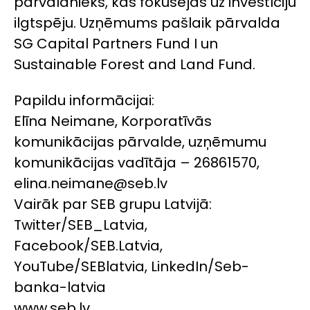
pārvaldnieks, kas fokusējas uz investīciju
ilgtspēju. Uzņēmums pašlaik pārvalda
SG Capital Partners Fund I un
Sustainable Forest and Land Fund.
Papildu informācijai:
Elīna Neimane, Korporatīvās
komunikācijas pārvalde, uzņēmumu
komunikācijas vadītāja – 26861570,
elina.neimane@seb.lv
Vairāk par SEB grupu Latvijā:
Twitter/SEB_Latvia,
Facebook/SEB.Latvia,
YouTube/SEBlatvia, LinkedIn/Seb-
banka-latvia
www.seb.lv