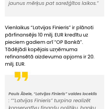
jaunus mērķus pat sarežģītos laikos.”
Vienlaikus “Latvijas Finieris” ir plānoti
pārfinansējis 10 milj. EUR kredītu uz
pieciem gadiem arī “OP Bankā”.
Tādējādi kopējais uzņēmuma
refinansētā aizdevuma apjoms ir 20.
milj. EUR.
Pauls Ābele, “Latvijas Finieris” valdes loceklis
:
““Latvijas Finieris” turpina realizēt
konservatīvu finanšu politiku, banku