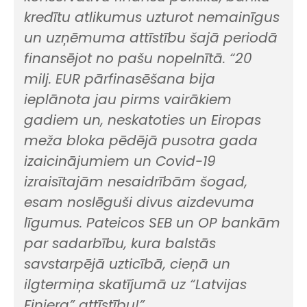
kredītu atlikumus uzturot nemainīgus
un uzņēmuma attīstību šajā periodā
finansējot no pašu nopelnītā. “20
milj. EUR pārfinasēšana bija
ieplānota jau pirms vairākiem
gadiem un, neskatoties un Eiropas
meža bloka pēdējā pusotra gada
izaicinājumiem un Covid-19
izraisītajām nesaidrībām šogad,
esam noslēguši divus aizdevuma
līgumus. Pateicos SEB un OP bankām
par sadarbību, kura balstās
savstarpējā uzticībā, cieņā un
ilgtermiņa skatījumā uz “Latvijas
Finiera” attīstību!”