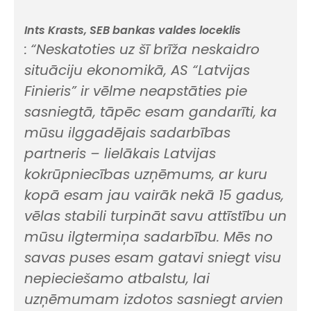
Ints Krasts, SEB bankas valdes loceklis
:
“Neskatoties uz šī brīža neskaidro
situāciju ekonomikā, AS “Latvijas
Finieris” ir vēlme neapstāties pie
sasniegtā, tāpēc esam gandarīti, ka
mūsu ilggadējais sadarbības
partneris – lielākais Latvijas
kokrūpniecības uzņēmums, ar kuru
kopā esam jau vairāk nekā 15 gadus,
vēlas stabili turpināt savu attīstību un
mūsu ilgtermiņa sadarbību. Mēs no
savas puses esam gatavi sniegt visu
nepieciešamo atbalstu, lai
uzņēmumam izdotos sasniegt arvien