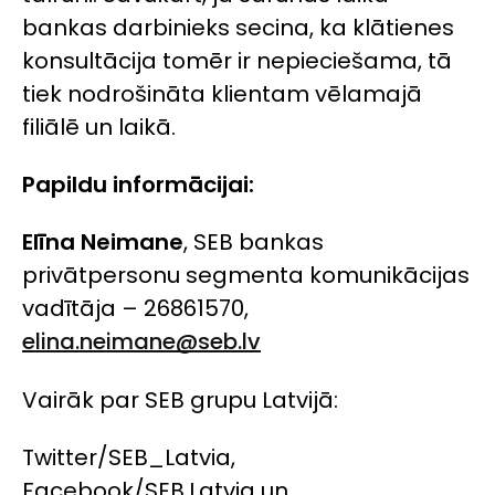
bankas darbinieks secina, ka klātienes
konsultācija tomēr ir nepieciešama, tā
tiek nodrošināta klientam vēlamajā
filiālē un laikā.
Papildu informācijai:
Elīna Neimane
, SEB bankas
privātpersonu segmenta komunikācijas
vadītāja – 26861570,
elina.neimane@seb.lv
Vairāk par SEB grupu Latvijā:
Twitter/SEB_Latvia,
Facebook/SEB.Latvia un