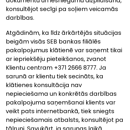
dokumentu un iesniegumu aizpildīšanā,
konsultējot secīgi pa soļiem veicamās
darbības.
Atgādinām, ka līdz ārkārtējās situācijas
beigām visās SEB bankas filiālēs
pakalpojumus klātienē var saņemt tikai
ar iepriekšēju pieteikšanos, zvanot
Klientu centram +371 2666 8777. Ja
sarunā ar klientu tiek secināts, ka
klātienes konsultācija nav
nepieciešama un konkrētās darbības
pakalpojuma saņemšanai klients var
veikt pats internetbankā, tiek sniegts
nepieciešamais atbalsts, konsultējot pa
tālruni. Savukārt, ja sarunas laikā