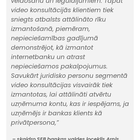
veidošanu un ieguldījumiem. Tāpat
video konsultācijās klientiem tiek
sniegts atbalsts attālināto rīku
izmantošanā, piemēram,
nepieciešamības gadījumā
demonstrējot, kā izmantot
internetbanku un atrast
nepieciešamos pakalpojumus.
Savukārt juridisko personu segmentā
video konsultācijas visvairāk tiek
izmantotas, lai attālināti atvērtu
uzņēmuma kontu, kas ir iespējams, ja
uzņēmējs ir bankas klients kā
privātpersona,”
– skaidro SEB bankas valdes loceklis Arnis