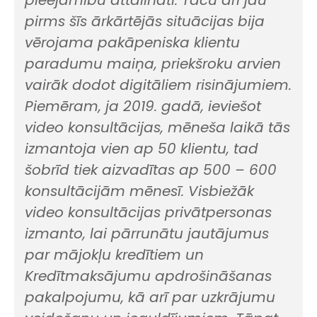
pieejamību attālināti. Taču arī jau
pirms šīs ārkārtējās situācijas bija
vērojama pakāpeniska klientu
paradumu maiņa, priekšroku arvien
vairāk dodot digitāliem risinājumiem.
Piemēram, ja 2019. gadā, ieviešot
video konsultācijas, mēneša laikā tās
izmantoja vien ap 50 klientu, tad
šobrīd tiek aizvadītas ap 500 – 600
konsultācijām mēnesī. Visbiežāk
video konsultācijas privātpersonas
izmanto, lai pārrunātu jautājumus
par mājokļu kredītiem un
Kredītmaksājumu apdrošināšanas
pakalpojumu, kā arī par uzkrājumu