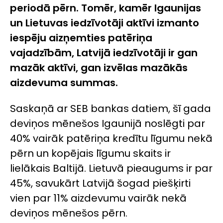
periodā pērn. Tomēr, kamēr Igaunijas
un Lietuvas iedzīvotāji aktīvi izmanto
iespēju aizņemties patēriņa
vajadzībām, Latvijā iedzīvotāji ir gan
mazāk aktīvi, gan izvēlas mazākās
aizdevuma summas.
Saskaņā ar SEB bankas datiem, šī gada
deviņos mēnešos Igaunijā noslēgti par
40% vairāk patēriņa kredītu līgumu nekā
pērn un kopējais līgumu skaits ir
lielākais Baltijā. Lietuvā pieaugums ir par
45%, savukārt Latvijā šogad piešķirti
vien par 11% aizdevumu vairāk nekā
deviņos mēnešos pērn.