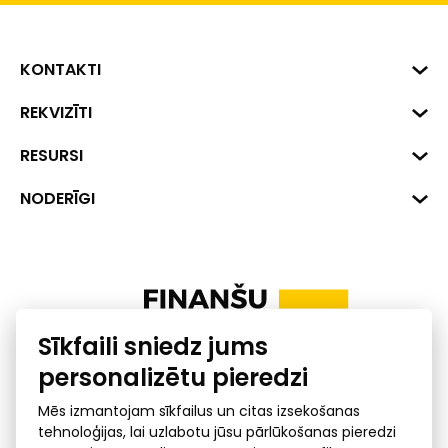
KONTAKTI
Biznesa centrs "VERDE" Roberta
REKVIZĪTI
Hirša iela 1a (218.kab.), Rīga, LV-
1045
Reģ. Nr. 40008002175
RESURSI
+371 287 18175
Banka: SEB Banka
Dati
NODERĪGI
info@financelatvia.eu
Kods: UNLALV2X
Materiāli
Līzings
Konta Nr. LV48UNLA0001000700732
Interaktīvie dati
Pensiju 2. līmenis
Uzņēmumu kredītspējas kalkulators
Finanšu pratība
Sīkfaili sniedz jums
Ombuds
personalizētu pieredzi
Mēs izmantojam sīkfailus un citas izsekošanas
tehnoloģijas, lai uzlabotu jūsu pārlūkošanas pieredzi