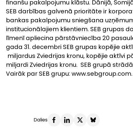
finanšu pakalpojumu klāstu. Dānijā, Somijā
SEB darbības galvenā prioritāte ir korporat
bankas pakalpojumu sniegšana uzņēmu
institucionālajiem klientiem. SEB grupas d
līmenī apliecina pārstāvniecība 20 pasaules
gada 31. decembri SEB grupas kopējie aktīv
miljardus Zviedrijas kronu, kopējie aktīvi 
miljardi Zviedrijas kronu. SEB grupā strādā
Vairāk par SEB grupu: www.sebgroup.com.
Dalies