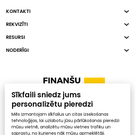
KONTAKTI
Biznesa centrs "VERDE" Roberta
REKVIZĪTI
Hirša iela 1a (218.kab.), Rīga, LV-
1045
Reģ. Nr. 40008002175
RESURSI
+371 287 18175
Banka: SEB Banka
Dati
NODERĪGI
info@financelatvia.eu
Kods: UNLALV2X
Materiāli
Līzings
Konta Nr. LV48UNLA0001000700732
Interaktīvie dati
Pensiju 2. līmenis
Uzņēmumu kredītspējas kalkulators
Finanšu pratība
Sīkfaili sniedz jums
Ombuds
personalizētu pieredzi
Mēs izmantojam sīkfailus un citas izsekošanas
tehnoloģijas, lai uzlabotu jūsu pārlūkošanas pieredzi
mūsu vietnē, analizētu mūsu vietnes trafiku un
saprastu, no kurienes nāk mūsu apmeklētāji.