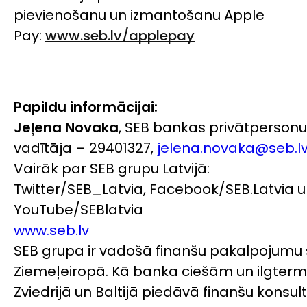
pievienošanu un izmantošanu Apple
Pay:
www.seb.lv/applepay
Papildu informācijai:
Jeļena Novaka
, SEB bankas privātperson
vadītāja – 29401327,
jelena.novaka@seb.l
Vairāk par SEB grupu Latvijā:
Twitter/SEB_Latvia, Facebook/SEB.Latvia u
YouTube/SEBlatvia
www.seb.lv
SEB grupa ir vadošā finanšu pakalpojumu 
Ziemeļeiropā. Kā banka ciešām un ilgterm
Zviedrijā un Baltijā piedāvā finanšu konsul