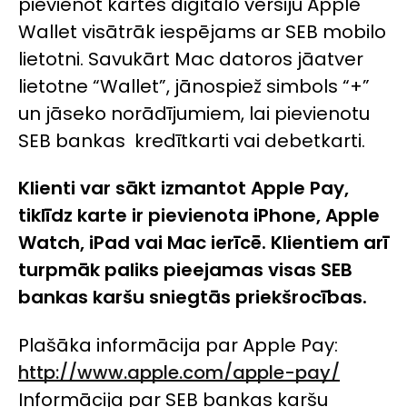
pievienot kartes digitālo versiju Apple
Wallet visātrāk iespējams ar SEB mobilo
lietotni. Savukārt Mac datoros jāatver
lietotne “Wallet”, jānospiež simbols “+”
un jāseko norādījumiem, lai pievienotu
SEB bankas kredītkarti vai debetkarti.
Klienti var sākt izmantot Apple Pay,
tiklīdz karte ir pievienota iPhone, Apple
Watch, iPad vai Mac ierīcē. Klientiem arī
turpmāk paliks pieejamas visas SEB
bankas karšu sniegtās priekšrocības.
Plašāka informācija par Apple Pay:
http://www.apple.com/apple-pay/
Informācija par SEB bankas karšu