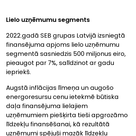
Lielo uzņēmumu segments
2022.gadā SEB grupas Latvijā izsniegtā
finansējuma apjoms lielo uzņēmumu
segmentā sasniedzis 500 miljonus eiro,
pieaugot par 7%, salīdzinot ar gadu
iepriekš.
Augstā inflācijas līmeņa un augošo
energoresursu cenu ietekmē būtiska
daļa finansējuma lielajiem
uzņēmumiem piešķirta tieši apgrozāmo
līdzekļu finansēšanai, kā rezultātā
uzņēmumi spējuši mazāk līdzekļu