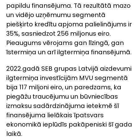
papildu finansējuma. Tā rezultātā mazo
un vidējo uzņēmumu segmentā
piešķirto kredītu apjoma palielinājums ir
35%, sasniedzot 256 miljonus eiro.
Pieaugums vērojams gan līzingā, gan
īstermiņa un arī ilgtermiņa finansējumā.
2022.gadā SEB grupas Latvijā aizdevumi
ilgtermiņa investīcijām MVU segmentā
bija 117 miljoni eiro, un paredzams, ka
piegāžu traucējumu un būvniecības
izmaksu sadārdzinājuma ietekmē šī
finansējuma lielākais īpatsvars
ekonomikā ieplūdīs pakāpeniski šī gada
laikā.