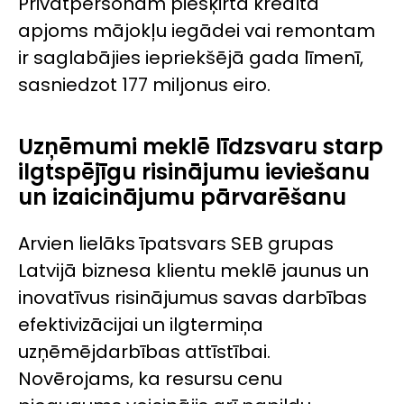
Privātpersonām piešķirtā kredīta
apjoms mājokļu iegādei vai remontam
ir saglabājies iepriekšējā gada līmenī,
sasniedzot 177 miljonus eiro.
Uzņēmumi meklē līdzsvaru starp
ilgtspējīgu risinājumu ieviešanu
un izaicinājumu pārvarēšanu
Arvien lielāks īpatsvars SEB grupas
Latvijā biznesa klientu meklē jaunus un
inovatīvus risinājumus savas darbības
efektivizācijai un ilgtermiņa
uzņēmējdarbības attīstībai.
Novērojams, ka resursu cenu