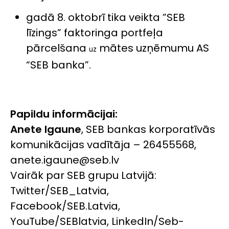
gadā 8. oktobrī tika veikta ”SEB
līzings” faktoringa portfeļa
pārcelšana
mātes uzņēmumu AS
uz
“SEB banka”.
Papildu informācijai:
Anete Igaune
, SEB bankas korporatīvās
komunikācijas vadītāja – 26455568,
anete.igaune@seb.lv
Vairāk par SEB grupu Latvijā:
Twitter/SEB_Latvia,
Facebook/SEB.Latvia,
YouTube/SEBlatvia, LinkedIn/Seb-