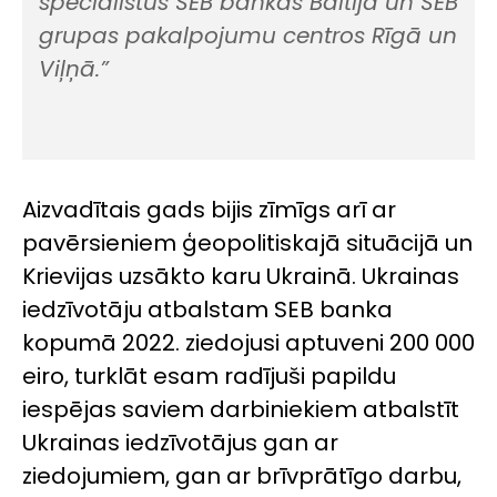
speciālistus SEB bankās Baltijā un SEB
grupas pakalpojumu centros Rīgā un
Viļņā.”
Aizvadītais gads bijis zīmīgs arī ar
pavērsieniem ģeopolitiskajā situācijā un
Krievijas uzsākto karu Ukrainā. Ukrainas
iedzīvotāju atbalstam SEB banka
kopumā 2022. ziedojusi aptuveni 200 000
eiro, turklāt esam radījuši papildu
iespējas saviem darbiniekiem atbalstīt
Ukrainas iedzīvotājus gan ar
ziedojumiem, gan ar brīvprātīgo darbu,