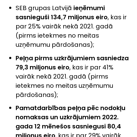
SEB grupas Latvijā
ieņēmumi
sasnieguši 134,7 miljonus eiro
, kas ir
par 25% vairāk nekā 2021. gadā
(pirms ietekmes no meitas
uzņēmumu pārdošanas);
Peļņa pirms uzkrājumiem sasniedza
79,3 miljonus eiro
, kas ir par 41%
vairāk nekā 2021. gadā (pirms
ietekmes no meitas uzņēmumu
pārdošanas);
Pamatdarbības peļņa pēc nodokļu
nomaksas un uzkrājumiem 2022.
gada 12 mēnešos sasniegusi 80,4
miljonus eiro
, kas ir par 29% vairāk