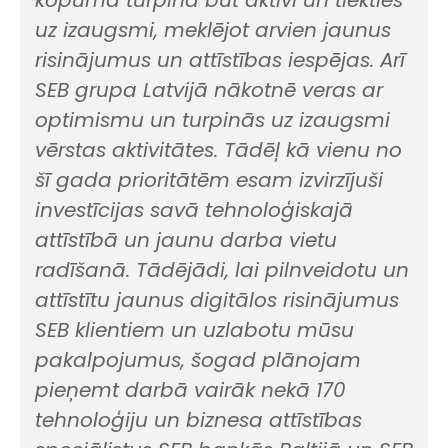
kopumā turpina būt aktīvi un tiekties
uz izaugsmi, meklējot arvien jaunus
risinājumus un attīstības iespējas. Arī
SEB grupa Latvijā nākotnē veras ar
optimismu un turpinās uz izaugsmi
vērstas aktivitātes. Tādēļ kā vienu no
šī gada prioritātēm esam izvirzījuši
investīcijas savā tehnoloģiskajā
attīstībā un jaunu darba vietu
radīšanā. Tādējādi, lai pilnveidotu un
attīstītu jaunus digitālos risinājumus
SEB klientiem un uzlabotu mūsu
pakalpojumus, šogad plānojam
pieņemt darbā vairāk nekā 170
tehnoloģiju un biznesa attīstības