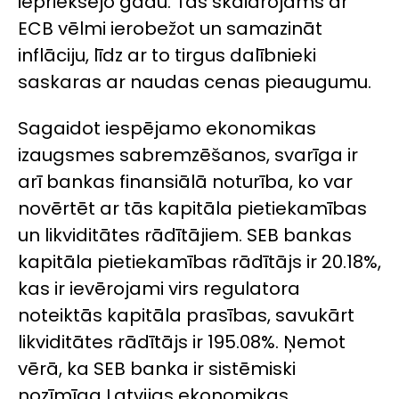
iepriekšējo gadu. Tas skaidrojams ar
ECB vēlmi ierobežot un samazināt
inflāciju, līdz ar to tirgus dalībnieki
saskaras ar naudas cenas pieaugumu.
Sagaidot iespējamo ekonomikas
izaugsmes sabremzēšanos, svarīga ir
arī bankas finansiālā noturība, ko var
novērtēt ar tās kapitāla pietiekamības
un likviditātes rādītājiem. SEB bankas
kapitāla pietiekamības rādītājs ir 20.18%,
kas ir ievērojami virs regulatora
noteiktās kapitāla prasības, savukārt
likviditātes rādītājs ir 195.08%. Ņemot
vērā, ka SEB banka ir sistēmiski
nozīmīga Latvijas ekonomikas