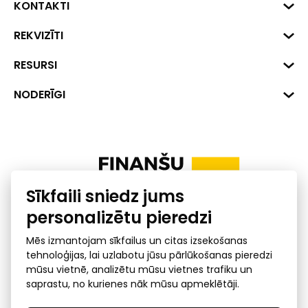
KONTAKTI
Biznesa centrs "VERDE" Roberta
REKVIZĪTI
Hirša iela 1a (218.kab.), Rīga, LV-
1045
Reģ. Nr. 40008002175
RESURSI
+371 287 18175
Banka: SEB Banka
Dati
NODERĪGI
info@financelatvia.eu
Kods: UNLALV2X
Materiāli
Līzings
Konta Nr. LV48UNLA0001000700732
Interaktīvie dati
Pensiju 2. līmenis
Uzņēmumu kredītspējas kalkulators
Finanšu pratība
Sīkfaili sniedz jums
Ombuds
personalizētu pieredzi
Mēs izmantojam sīkfailus un citas izsekošanas
tehnoloģijas, lai uzlabotu jūsu pārlūkošanas pieredzi
mūsu vietnē, analizētu mūsu vietnes trafiku un
saprastu, no kurienes nāk mūsu apmeklētāji.