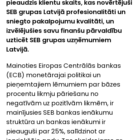
pieaudzis klientu skaits, kas novērtējuši
SEB grupas Latvijā profesionalitāti un
sniegto pakalpojumu kvalitāti, un
izvēlējušies savu finanšu pārvaldību
uzticēt SEB grupas uzņēmumiem
Latvijā.
Mainoties Eiropas Centrālās bankas
(ECB) monetārajai politikai un
pieņemtajiem lēmumiem par bāzes
procentu likmju pāriešanu no
negatīvām uz pozitīvām likmēm, ir
mainījusies SEB bankas ienākumu
struktūra un bankas ienākumi ir
pieauguši par 25%, salīdzinot ar