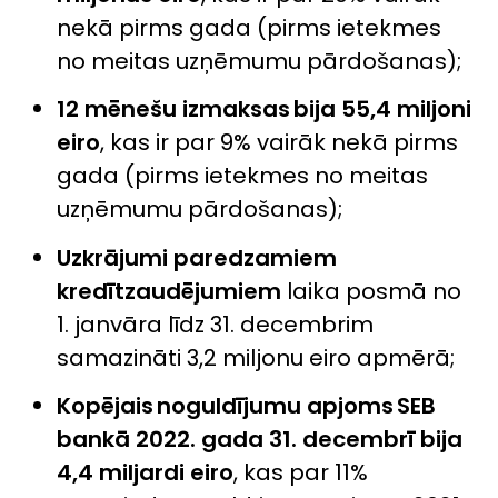
nekā pirms gada (pirms ietekmes
no meitas uzņēmumu pārdošanas);
12 mēnešu izmaksas bija 55,4 miljoni
eiro
, kas ir par 9% vairāk nekā pirms
gada (pirms ietekmes no meitas
uzņēmumu pārdošanas);
Uzkrājumi paredzamiem
kredītzaudējumiem
laika posmā no
1. janvāra līdz 31. decembrim
samazināti 3,2 miljonu eiro apmērā;
Kopējais noguldījumu apjoms SEB
bankā 2022. gada 31. decembrī bija
4,4 miljardi eiro
, kas par 11%