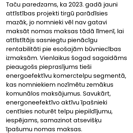
Taču paredzams, ka 2023. gadā jauni
attīstības projekti tirgū parādīsies
mazāk, jo nomnieki vēl nav gatavi
maksāt nomas maksas tādā līmenī, lai
attīstītājs sasniegtu pienācīgu
rentabilitāti pie esošajām būvniecības
izmaksām. Vienlaikus šogad sagaidāms
pieaugošs pieprasījums tieši
energoefektīvu komerctelpu segmentā,
kas nomniekiem nozīmētu zemākus
komunālos maksājumus. Savukārt,
energoneefektīvo aktīvu īpašnieki
centīsies noturēt telpu piepildījumu,
iespējams, samazinot atsevišķu
īpašumu nomas maksas.