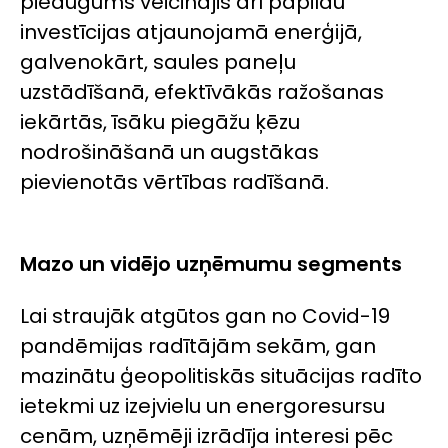
pieaugums veicinājis arī papildu
investīcijas atjaunojamā enerģijā,
galvenokārt, saules paneļu
uzstādīšanā, efektīvākās ražošanas
iekārtās, īsāku piegāžu ķēzu
nodrošināšanā un augstākas
pievienotās vērtības radīšanā.
Mazo un vidējo uzņēmumu segments
Lai straujāk atgūtos gan no Covid-19
pandēmijas radītājām sekām, gan
mazinātu ģeopolitiskās situācijas radīto
ietekmi uz izejvielu un energoresursu
cenām, uzņēmēji izrādīja interesi pēc