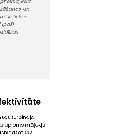
 priekšā, kad
mzēšanos un
ī lieliskas
 īpaši
valdības
ektivitāte
ešos turpināja
īta apjoms mājokļu
asniedzot 142