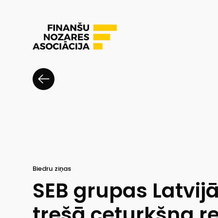
Biedru ziņas
SEB grupas Latvij
trešā ceturkšņa re