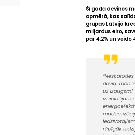
Šī gada deviņos mē
apmērā, kas salīdz
grupas Latvijā kre
miljardus eiro, sa
par 4,2% un veido 4
“Neskatoties
deviņi mēneš
uz izaugsmi.
izaicinājumie
energoefekt
modernizācij
iedzīvotājie
rūpīgāk iedz