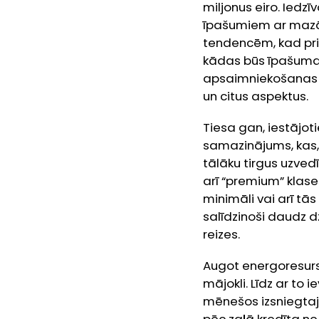
miljonus eiro. Iedzī
īpašumiem ar mazāku
tendencēm, kad priek
kādas būs īpašuma 
apsaimniekošanas i
un citus aspektus.
Tiesa gan, iestājo
samazinājums, kas, 
tālāku tirgus uzve
arī “premium” klas
minimāli vai arī tā
salīdzinoši daudz d
reizes.
Augot energoresurs
mājokli. Līdz ar to 
mēnešos izsniegtaj
pēc zaļā kredīta ne