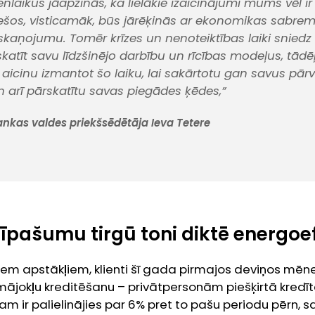
nlaikus jāapzinās, ka lielākie izaicinājumi mums vēl ir
šos, visticamāk, būs jārēķinās ar ekonomikas sabre
aņojumu. Tomēr krīzes un nenoteiktības laiki sniedz ar
katīt savu līdzšinējo darbību un rīcības modeļus, tādēļ
cinu izmantot šo laiku, lai sakārtotu gan savus pār
 arī pārskatītu savas piegādes ķēdes,”
nkas valdes priekšsēdētāja Ieva Tetere
pašumu tirgū toni diktē energoef
iem apstākļiem, klienti šī gada pirmajos deviņos mēn
r mājokļu kreditēšanu – privātpersonām piešķirtā kred
m ir palielinājies par 6% pret to pašu periodu pērn, s