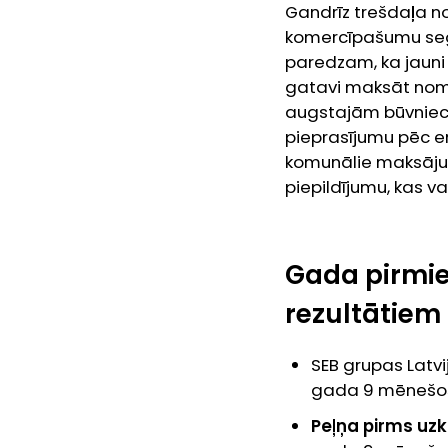
Gandrīz trešdaļa n
komercīpašumu segm
paredzam, ka jauni 
gatavi maksāt nomas
augstajām būvniecī
pieprasījumu pēc 
komunālie maksājumi
piepildījumu, kas 
Gada pirmie
rezultātiem
SEB grupas Latv
gada 9 mēnešos
Peļņa pirms uzk