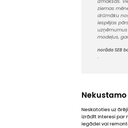
izmaksās. Vie
ziemas mēne
drūmāku nosk
iespējas pārs
uzņēmumus ai
modeļus, gan
norāda SEB ba
.
Nekustamo ī
Neskatoties uz ārēj
izrādīt interesi pa
iegādei vai remonta