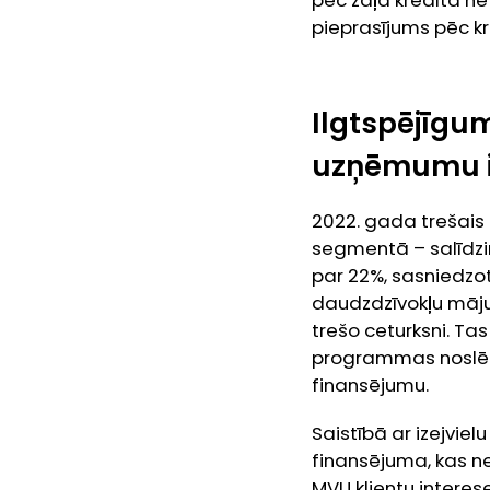
pieprasījums pēc k
Ilgtspējīgu
uzņēmumu in
2022. gada trešais 
segmentā – salīdzi
par 22%, sasniedzot
daudzdzīvokļu māju
trešo ceturksni. Ta
programmas noslēgš
finansējumu.
Saistībā ar izejvie
finansējuma, kas 
MVU klientu interes