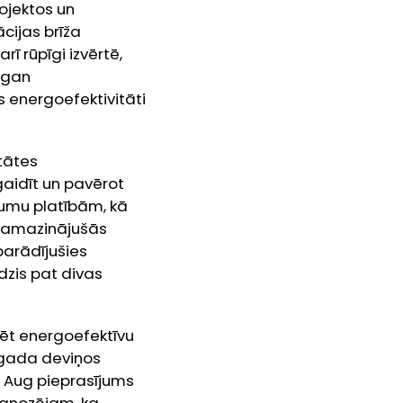
rojektos un
cijas brīža
ī rūpīgi izvērtē,
 gan
 energoefektivitāti
tātes
gaidīt un pavērot
šumu platībām, kā
 samazinājušās
parādījušies
dzis pat divas
vēt energoefektīvu
ī gada deviņos
 Aug pieprasījums
rognozējam, ka