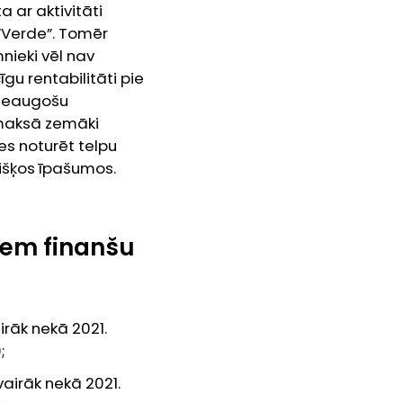
 ar aktivitāti
“Verde”. Tomēr
nieki vēl nav
gu rentabilitāti pie
pieaugošu
maksā zemāki
es noturēt telpu
išķos īpašumos.
viem finanšu
airāk nekā 2021.
;
 vairāk nekā 2021.