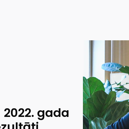
ā 2022. gada
zultāti