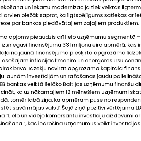
košana un iekārtu modernizācija tiek veiktas ilgtermi
ti arvien biežāk saprot, ka ilgtspējīgums satiekas ar i
terese par bankas piedāvātajiem zaļajiem produktiem.
uma apjoms pieaudzis arī lielo uzņēmumu segmentā – 
 izsniegusi finansējumu 331 miljonu eiro apmērā, kas i
daļa no jaunā finansējuma piešķirta apgrozāmo līdzek
a esošajam inflācijas līmenim un energoresursu cenām
rāk brīvo līdzekļu novirzīt apgrozāmā kapitāla finans
ļu jaunām investīcijām un ražošanas jaudu palielināša
SEB bankas veiktā lielāko Baltijas uzņēmumu finanšu di
ecināt, ka uz nākamajiem 12 mēnešiem uzņēmumi skat
adā, tomēr labā ziņa, ka apmēram puse no respondenti
estēt savā mājas valstī. Šajā ziņā pozitīvi vērtējama L
“Lielo un vidējo komersantu investīciju aizdevumi ar 
ināšanai”, kas iedrošina uzņēmumus veikt investīcijas