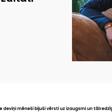
ie deviņi mēneši bijuši vērsti uz izaugsmi un tālred