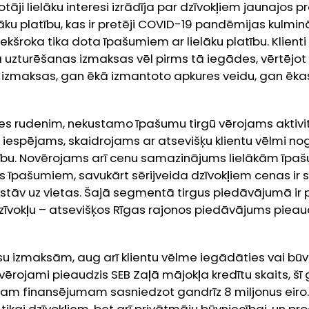
votāji lielāku interesi izrādīja par dzīvokļiem jaunajos p
 platību, kas ir pretēji COVID-19 pandēmijas kulminā
šroka tika dota īpašumiem ar lielāku platību. Klienti ar
uzturēšanas izmaksas vēl pirms tā iegādes, vērtējot
zmaksas, gan ēkā izmantoto apkures veidu, gan ēkas
ties rudenim, nekustamo īpašumu tirgū vērojams aktivi
iespējams, skaidrojams ar atsevišķu klientu vēlmi no
dību. Novērojams arī cenu samazinājums lielākām īpa
es īpašumiem, savukārt sērijveida dzīvokļiem cenas ir
s stāv uz vietas. Šajā segmentā tirgus piedāvājumā ir 
zīvokļu – atsevišķos Rīgas rajonos piedāvājums pieau
u izmaksām, aug arī klientu vēlme iegādāties vai bū
ievērojami pieaudzis SEB Zaļā mājokļa kredītu skaits, š
am finansējumam sasniedzot gandrīz 8 miljonus eiro.
 tikai dzīvokļiem, bet arī privātmāju būvniecībai, un p