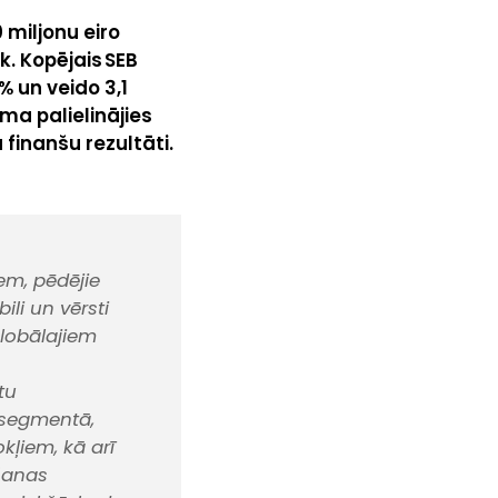
 miljonu eiro
k. Kopējais SEB
% un veido 3,1
ma palielinājies
 finanšu rezultāti.
em, pēdējie
li un vērsti
globālajiem
tu
 segmentā,
kļiem, kā arī
šanas