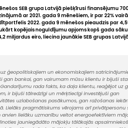
nešos SEB grupa Latvijā piešķīrusi finansējumu 700
inājumā ar 2021. gada 9 mēnešiem, ir par 22% vairā
dītportfelis 2022. gada 9 mēnešos pieaudzis par 4,5
vukārt kopējais noguldījumu apjoms kopš gada sāku
,2 miljardus eiro, liecina jaunākie SEB grupas Latvijā
 uz ģeopolitiskajiem un ekonomiskajiem satricinājumi
i gan bankai, gan vairumam mūsu klientu ir bijuši stabi
 Gandarījumu rada fakts, ka daļa klientu, reaģējot uz 
m, ir bijuši tālredzīgi un mērķtiecīgi investējuši gan
ivitātes uzlabošanas pasākumos, gan ražošanas iekār
ā. Lielāks pragmātiskums vērojams arī privātpersonu
m arvien lielāku uzmanību veltot energoefektīviem mājo
iļinoties jauniegādāto mājokļu tālākajās apsaimnieko