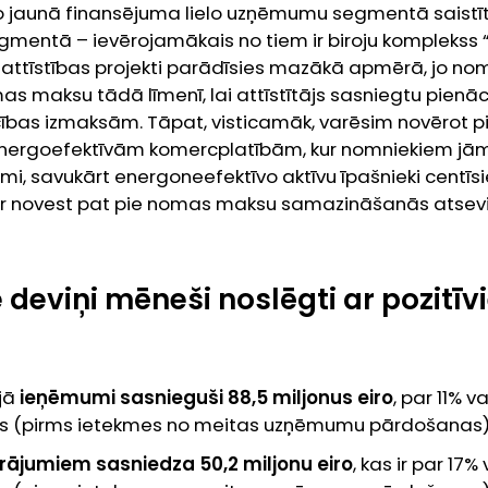
o jaunā finansējuma lielo uzņēmumu segmentā saistīta
entā – ievērojamākais no tiem ir biroju komplekss 
attīstības projekti parādīsies mazākā apmērā, jo nom
 maksu tādā līmenī, lai attīstītājs sasniegtu pienācī
bas izmaksām. Tāpat, visticamāk, varēsim novērot 
energoefektīvām komercplatībām, kur nomniekiem jā
, savukārt energoneefektīvo aktīvu īpašnieki centīsi
var novest pat pie nomas maksu samazināšanās atsev
 deviņi mēneši noslēgti ar pozitī
ijā
ieņēmumi sasnieguši 88,5 miljonus eiro
, par 11% v
 (pirms ietekmes no meitas uzņēmumu pārdošanas)
rājumiem sasniedza 50,2 miljonu eiro
, kas ir par 17%