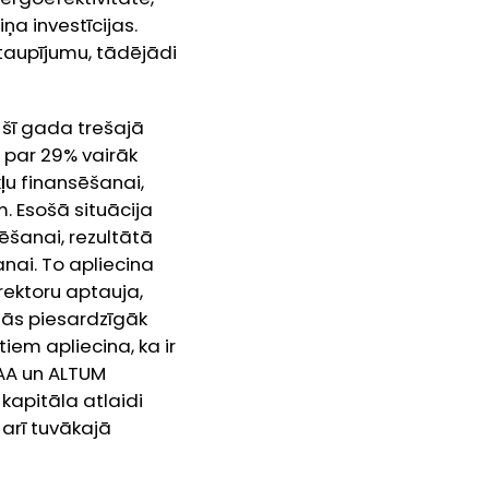
ņa investīcijas.
etaupījumu, tādējādi
šī gada trešajā
r par 29% vairāk
ļu finansēšanai,
. Esošā situācija
ēšanai, rezultātā
nai. To apliecina
rektoru aptauja,
ās piesardzīgāk
em apliecina, ka ir
IAA un ALTUM
kapitāla atlaidi
 arī tuvākajā