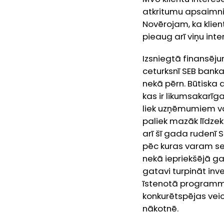
atkritumu apsaimnie
Novērojam, ka klien
pieaug arī viņu in
Izsniegtā finansēj
ceturksnī SEB banka
nekā pērn. Būtiska 
kas ir likumsakarīg
liek uzņēmumiem vai
paliek mazāk līdzek
arī šī gada rudenī 
pēc kuras varam s
nekā iepriekšējā g
gatavi turpināt inv
īstenotā programma 
konkurētspējas veic
nākotnē.