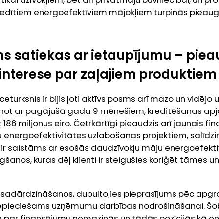
redītiem energoefektīviem mājokļiem turpinās pieaug
ms satiekas ar ietaupījumu – pie
terese par zaļajiem produktiem
ceturksnis ir bijis ļoti aktīvs posms arī mazo un vidē
not ar pagājušā gada 9 mēnešiem, kreditēšanas apjo
 186 miljonus eiro. Četrkārtīgi pieaudzis arī jaunais f
 energoefektivitātes uzlabošanas projektiem, salīdz
s ir saistāms ar esošās daudzīvokļu māju energoefekti
anos, kuras dēļ klienti ir steigušies koriģēt tāmes 
lu sadārdzināšanos, dubultojies pieprasījums pēc apgr
nepieciešams uzņēmumu darbības nodrošināšanai. Šob
e par finansējumu nemazinās un tādās pozīcijās kā en