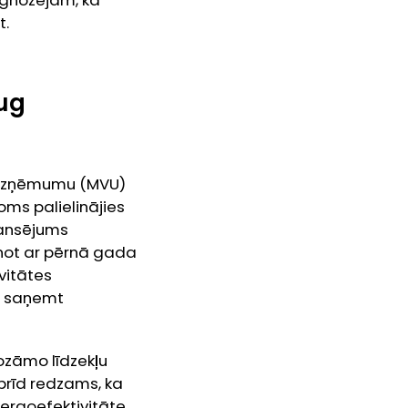
t.
aug
jo uzņēmumu (MVU)
ms palielinājies
inansējums
inot ar pērnā gada
vitātes
un saņemt
ozāmo līdzekļu
rīd redzams, ka
ergoefektivitāte,