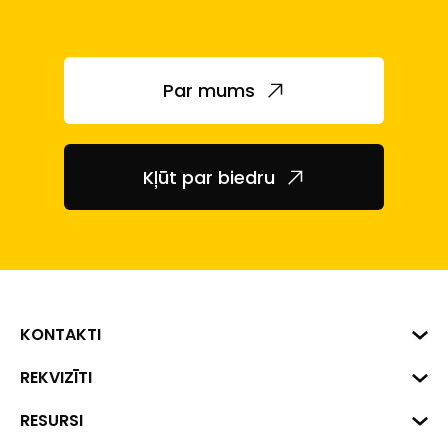
Par mums
Kļūt par biedru
KONTAKTI
Biznesa centrs "VERDE" Roberta
REKVIZĪTI
Hirša iela 1a (218.kab.), Rīga, LV-
1045
Reģ. Nr. 40008002175
RESURSI