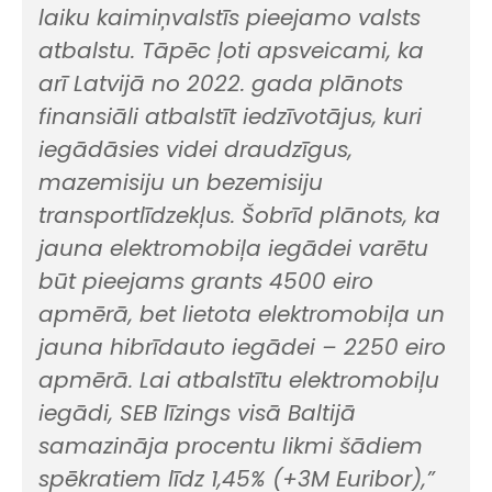
laiku kaimiņvalstīs pieejamo valsts
atbalstu. Tāpēc ļoti apsveicami, ka
arī Latvijā no 2022. gada plānots
finansiāli atbalstīt iedzīvotājus, kuri
iegādāsies videi draudzīgus,
mazemisiju un bezemisiju
transportlīdzekļus. Šobrīd plānots, ka
jauna elektromobiļa iegādei varētu
būt pieejams grants 4500 eiro
apmērā, bet lietota elektromobiļa un
jauna hibrīdauto iegādei – 2250 eiro
apmērā. Lai atbalstītu elektromobiļu
iegādi, SEB līzings visā Baltijā
samazināja procentu likmi šādiem
spēkratiem līdz 1,45% (+3M Euribor),”