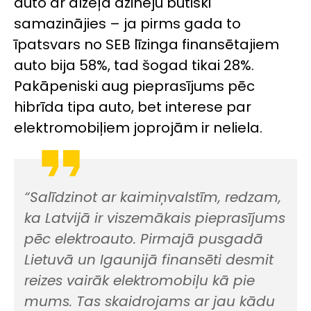
auto ar dīzeļa dzinēju būtiski
samazinājies – ja pirms gada to
īpatsvars no SEB līzinga finansētajiem
auto bija 58%, tad šogad tikai 28%.
Pakāpeniski aug pieprasījums pēc
hibrīda tipa auto, bet interese par
elektromobiļiem joprojām ir neliela.
“Salīdzinot ar kaimiņvalstīm, redzam,
ka Latvijā ir viszemākais pieprasījums
pēc elektroauto. Pirmajā pusgadā
Lietuvā un Igaunijā finansēti desmit
reizes vairāk elektromobiļu kā pie
mums. Tas skaidrojams ar jau kādu