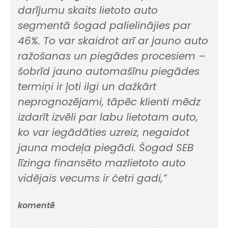
darījumu skaits lietoto auto
segmentā šogad palielinājies par
46%. To var skaidrot arī ar jauno auto
ražošanas un piegādes procesiem –
šobrīd jauno automašīnu piegādes
termiņi ir ļoti ilgi un dažkārt
neprognozējami, tāpēc klienti mēdz
izdarīt izvēli par labu lietotam auto,
ko var iegādāties uzreiz, negaidot
jauna modeļa piegādi. Šogad SEB
līzinga finansēto mazlietoto auto
vidējais vecums ir četri gadi,”
komentē