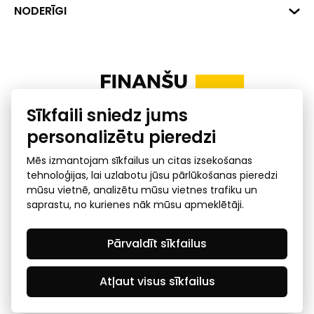
+371 287 18175
Banka: SEB Banka
Dati
NODERĪGI
info@financelatvia.eu
Kods: UNLALV2X
Materiāli
Līzings
Konta Nr. LV48UNLA0001000700732
Interaktīvie dati
Pensiju 2. līmenis
Uzņēmumu kredītspējas kalkulators
Finanšu pratība
Sīkfaili sniedz jums
Ombuds
personalizētu pieredzi
Mēs izmantojam sīkfailus un citas izsekošanas
tehnoloģijas, lai uzlabotu jūsu pārlūkošanas pieredzi
mūsu vietnē, analizētu mūsu vietnes trafiku un
saprastu, no kurienes nāk mūsu apmeklētāji.
Privātuma politika
GDPR subjekta piekļuves
Pārvaldīt sīkfailus
pieprasījums
© 2026 Latvijas Finanšu nozares asociācija - visas tiesības
rezervētas
Atļaut visus sīkfailus
Created by Mediapark