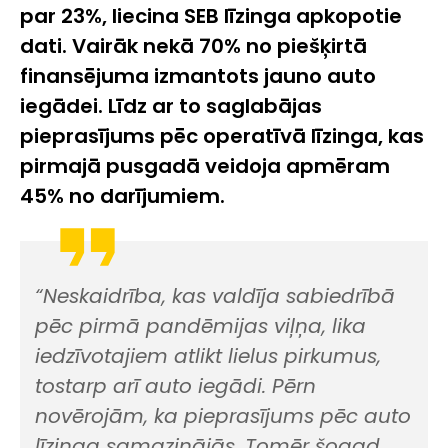
par 23%, liecina SEB līzinga apkopotie
dati. Vairāk nekā 70% no piešķirtā
finansējuma izmantots jauno auto
iegādei. Līdz ar to saglabājas
pieprasījums pēc operatīvā līzinga, kas
pirmajā pusgadā veidoja apmēram
45% no darījumiem.
“Neskaidrība, kas valdīja sabiedrībā
pēc pirmā pandēmijas viļņa, lika
iedzīvotajiem atlikt lielus pirkumus,
tostarp arī auto iegādi. Pērn
novērojām, ka pieprasījums pēc auto
līzinga samazinājās. Tomēr šogad