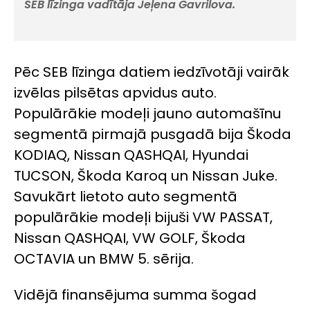
SEB līzinga vadītāja Jeļena Gavrilova.
Pēc SEB līzinga datiem iedzīvotāji vairāk
izvēlas pilsētas apvidus auto.
Populārākie modeļi jauno automašīnu
segmentā pirmajā pusgadā bija Škoda
KODIAQ, Nissan QASHQAI, Hyundai
TUCSON, Škoda Karoq un Nissan Juke.
Savukārt lietoto auto segmentā
populārākie modeļi bijuši VW PASSAT,
Nissan QASHQAI, VW GOLF, Škoda
OCTAVIA un BMW 5. sērija.
Vidējā finansējuma summa šogad