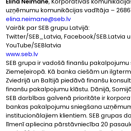
Elīna Neimane
, Korporatīvās komunikācija
uzņēmumu komunikācijas vadītāja – 2686
elina.neimane@seb.lv
Vairāk par SEB grupu Latvijā:
Twitter/SEB_Latvia, Facebook/SEB.Latvia u
YouTube/SEBlatvia
www.seb.lv
SEB grupa ir vadošā finanšu pakalpojumu 
Ziemeļeiropā. Kā banka ciešām un ilgterm
Zviedrijā un Baltijā piedāvā finanšu konsul
finanšu pakalpojumu klāstu. Dānijā, Somijā
SEB darbības galvenā prioritāte ir korporat
bankas pakalpojumu sniegšana uzņēmu
institucionālajiem klientiem. SEB grupas d
līmenī apliecina pārstāvniecība 20 pasaules