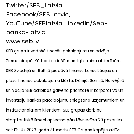
Twitter/SEB_Latvia,
Facebook/SEB.Latvia,
YouTube/SEBlatvia, LinkedIn/Seb-
banka-latvia
www.seb.lv
SEB grupa ir vadošā finanšu pakalpojumu sniedzēja
Ziemeļeiropā. Kā banka ciešām un ilgtermiņa attiecībām,
SEB Zviedrijā un Baltijā piedāvā finanšu konsultācijas un
plašu finanšu pakalpojumu klāstu. Dānijā, Somijā, Norvēģijā
un Vācijā SEB darbības galvenā prioritāte ir korporatīvo un
investīciju bankas pakalpojumu sniegšana uzņēmumiem un
institucionālajiem klientiem. SEB grupas darbību
starptautiskā līmenī apliecina pārstāvniecība 20 pasaules
valstīs. Uz 2023. gada 31. martu SEB Grupas kopējie aktīvi