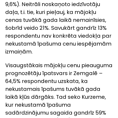
9,6%). Neitrāli noskaņoto iedzīvotāju
daļa, t.i. tie, kuri pieļauj, ka mājokļu
cenas tuvākā gada laikā nemainīsies,
šobrīd veido 21%. Savukārt gandrīz 13%
respondentu nav konkrēta viedokļa par
nekustamā īpašuma cenu iespējamām
izmaiņām.
Visaugstākais mājokļu cenu pieauguma
prognozētāju īpatsvars ir Zemgalē –
64,5% respondentu uzskata, ka
nekustamais īpašums tuvākā gada
laikā kļūs dārgāks. Tad seko Kurzeme,
kur nekustamā īpašuma
sadārdzinājumu sagaida gandrīz 59%