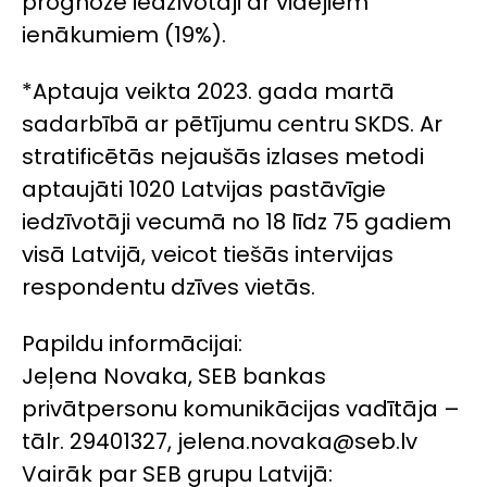
prognozē iedzīvotāji ar vidējiem
ienākumiem (19%).
*Aptauja veikta 2023. gada martā
sadarbībā ar pētījumu centru SKDS. Ar
stratificētās nejaušās izlases metodi
aptaujāti 1020 Latvijas pastāvīgie
iedzīvotāji vecumā no 18 līdz 75 gadiem
visā Latvijā, veicot tiešās intervijas
respondentu dzīves vietās.
Papildu informācijai:
Jeļena Novaka, SEB bankas
privātpersonu komunikācijas vadītāja –
tālr. 29401327, jelena.novaka@seb.lv
Vairāk par SEB grupu Latvijā: