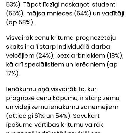
53%). Tāpat līdzīgi noskaņoti studenti
(65%), mājsaimnieces (64%) un vadītāji
(ap 58%).
Visvairāk cenu krituma prognozētāju
skaits ir arī starp individuālā darba
veicējiem (24%), bezdarbniekiem (18%),
kā arī speciālistiem un ierēdņiem (ap
17%).
Ienākumu ziņā visvairāk to, kuri
prognozē cenu kāpumu, ir starp zemu
un vidēji zemu ienākumu saņēmējiem
(attiecīgi 61% un 54%). Savukārt
īpašuma vērtības kritumu vairāk