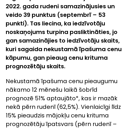
2022. gada rudeni samazinājusies un
veido 39 punktus (septembrī – 53
punkti). Tas liecina, ka iedzīvotāju
noskaņojums turpina pasliktināties, jo
gan samazinājies to iedzīvotāju skaits,
kuri sagaida nekustamā īpašuma cenu
kāpumu, gan pieaug cenu krituma
prognozētāju skaits.
Nekustamā īpašuma cenu pieaugumu
nākamo 12 mēnešu laikā šobrīd
prognozē 51% aptaujāto*, kas ir mazāk
nekā pērn rudenī (62,5%). Vienlaicīgi līdz
15% pieaudzis mājokļu cenu krituma
prognozētāju īpatsvars (pērn rudenī –