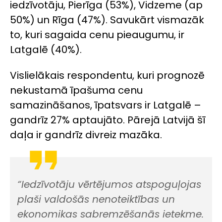
iedzīvotāju, Pierīga (53%), Vidzeme (ap
50%) un Rīga (47%). Savukārt vismazāk
to, kuri sagaida cenu pieaugumu, ir
Latgalē (40%).
Vislielākais respondentu, kuri prognozē
nekustamā īpašuma cenu
samazināšanos, īpatsvars ir Latgalē –
gandrīz 27% aptaujāto. Pārejā Latvijā šī
daļa ir gandrīz divreiz mazāka.
“Iedzīvotāju vērtējumos atspoguļojas
plaši valdošās nenoteiktības un
ekonomikas sabremzēšanās ietekme.