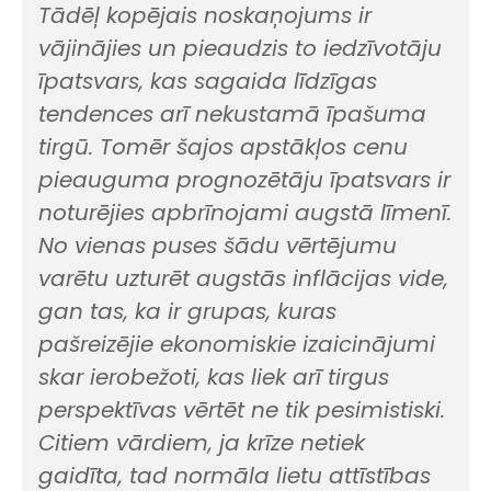
Tādēļ kopējais noskaņojums ir
vājinājies un pieaudzis to iedzīvotāju
īpatsvars, kas sagaida līdzīgas
tendences arī nekustamā īpašuma
tirgū. Tomēr šajos apstākļos cenu
pieauguma prognozētāju īpatsvars ir
noturējies apbrīnojami augstā līmenī.
No vienas puses šādu vērtējumu
varētu uzturēt augstās inflācijas vide,
gan tas, ka ir grupas, kuras
pašreizējie ekonomiskie izaicinājumi
skar ierobežoti, kas liek arī tirgus
perspektīvas vērtēt ne tik pesimistiski.
Citiem vārdiem, ja krīze netiek
gaidīta, tad normāla lietu attīstības