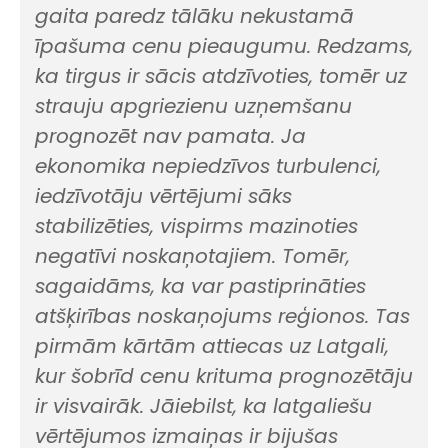
gaita paredz tālāku nekustamā
īpašuma cenu pieaugumu. Redzams,
ka tirgus ir sācis atdzīvoties, tomēr uz
strauju apgriezienu uzņemšanu
prognozēt nav pamata. Ja
ekonomika nepiedzīvos turbulenci,
iedzīvotāju vērtējumi sāks
stabilizēties, vispirms mazinoties
negatīvi noskaņotajiem. Tomēr,
sagaidāms, ka var pastiprināties
atšķirības noskaņojums reģionos. Tas
pirmām kārtām attiecas uz Latgali,
kur šobrīd cenu krituma prognozētāju
ir visvairāk. Jāiebilst, ka latgaliešu
vērtējumos izmaiņas ir bijušas