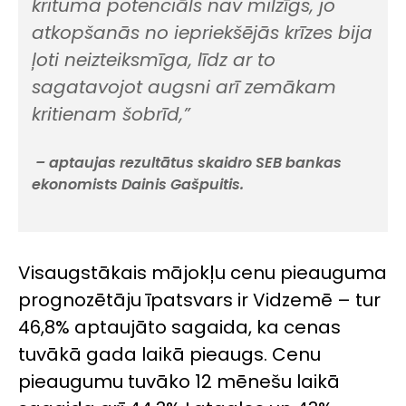
krituma potenciāls nav milzīgs, jo
atkopšanās no iepriekšējās krīzes bija
ļoti neizteiksmīga, līdz ar to
sagatavojot augsni arī zemākam
kritienam šobrīd,”
– aptaujas rezultātus skaidro SEB bankas
ekonomists Dainis Gašpuitis.
Visaugstākais mājokļu cenu pieauguma
prognozētāju īpatsvars ir Vidzemē – tur
46,8% aptaujāto sagaida, ka cenas
tuvākā gada laikā pieaugs. Cenu
pieaugumu tuvāko 12 mēnešu laikā