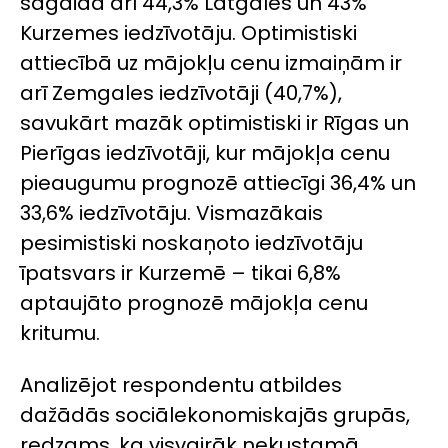
sagaida arī 44,3% Latgales un 43%
Kurzemes iedzīvotāju. Optimistiski
attiecībā uz mājokļu cenu izmaiņām ir
arī Zemgales iedzīvotāji (40,7%),
savukārt mazāk optimistiski ir Rīgas un
Pierīgas iedzīvotāji, kur mājokļa cenu
pieaugumu prognozē attiecīgi 36,4% un
33,6% iedzīvotāju. Vismazākais
pesimistiski noskaņoto iedzīvotāju
īpatsvars ir Kurzemē – tikai 6,8%
aptaujāto prognozē mājokļa cenu
kritumu.
Analizējot respondentu atbildes
dažādās sociālekonomiskajās grupās,
redzams, ka visvairāk nekustamā