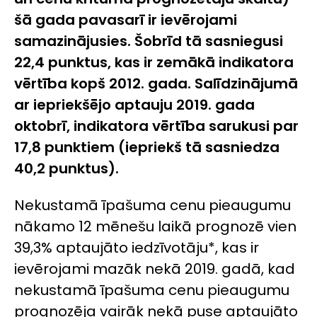
šā gada pavasarī ir ievērojami
samazinājusies. Šobrīd tā sasniegusi
22,4 punktus, kas ir zemākā indikatora
vērtība kopš 2012. gada. Salīdzinājumā
ar iepriekšējo aptauju 2019. gada
oktobrī, indikatora vērtība sarukusi par
17,8 punktiem (iepriekš tā sasniedza
40,2 punktus).
Nekustamā īpašuma cenu pieaugumu
nākamo 12 mēnešu laikā prognozē vien
39,3% aptaujāto iedzīvotāju*, kas ir
ievērojami mazāk nekā 2019. gadā, kad
nekustamā īpašuma cenu pieaugumu
prognozēja vairāk nekā puse aptaujāto