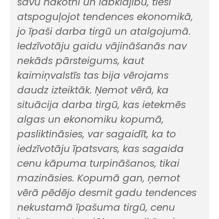
savu nākotni un labklājību, tieši
atspoguļojot tendences ekonomikā,
jo īpaši darba tirgū un atalgojumā.
Iedzīvotāju gaidu vājināšanās nav
nekāds pārsteigums, kaut
kaimiņvalstīs tas bija vērojams
daudz izteiktāk. Ņemot vērā, ka
situācija darba tirgū, kas ietekmēs
algas un ekonomiku kopumā,
pasliktināsies, var sagaidīt, ka to
iedzīvotāju īpatsvars, kas sagaida
cenu kāpuma turpināšanos, tikai
mazināsies. Kopumā gan, ņemot
vērā pēdējo desmit gadu tendences
nekustamā īpašuma tirgū, cenu