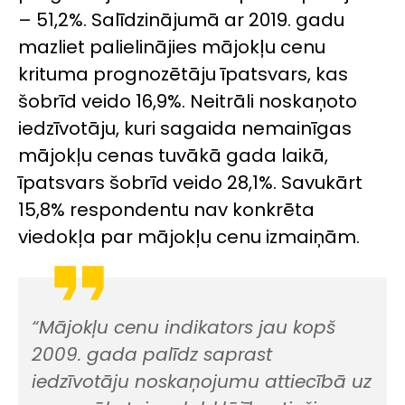
– 51,2%. Salīdzinājumā ar 2019. gadu
mazliet palielinājies mājokļu cenu
krituma prognozētāju īpatsvars, kas
šobrīd veido 16,9%. Neitrāli noskaņoto
iedzīvotāju, kuri sagaida nemainīgas
mājokļu cenas tuvākā gada laikā,
īpatsvars šobrīd veido 28,1%. Savukārt
15,8% respondentu nav konkrēta
viedokļa par mājokļu cenu izmaiņām.
“Mājokļu cenu indikators jau kopš
2009. gada palīdz saprast
iedzīvotāju noskaņojumu attiecībā uz