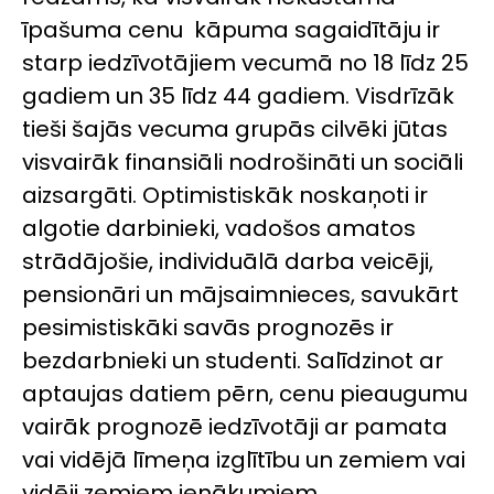
īpašuma cenu kāpuma sagaidītāju ir
starp iedzīvotājiem vecumā no 18 līdz 25
gadiem un 35 līdz 44 gadiem. Visdrīzāk
tieši šajās vecuma grupās cilvēki jūtas
visvairāk finansiāli nodrošināti un sociāli
aizsargāti. Optimistiskāk noskaņoti ir
algotie darbinieki, vadošos amatos
strādājošie, individuālā darba veicēji,
pensionāri un mājsaimnieces, savukārt
pesimistiskāki savās prognozēs ir
bezdarbnieki un studenti. Salīdzinot ar
aptaujas datiem pērn, cenu pieaugumu
vairāk prognozē iedzīvotāji ar pamata
vai vidējā līmeņa izglītību un zemiem vai
vidēji zemiem ienākumiem.