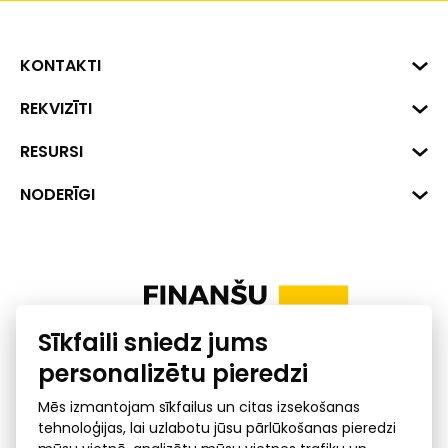
KONTAKTI
Biznesa centrs "VERDE" Roberta
REKVIZĪTI
Hirša iela 1a (218.kab.), Rīga, LV-
1045
Reģ. Nr. 40008002175
RESURSI
+371 287 18175
Banka: SEB Banka
Dati
NODERĪGI
info@financelatvia.eu
Kods: UNLALV2X
Materiāli
Līzings
Konta Nr. LV48UNLA0001000700732
Interaktīvie dati
Pensiju 2. līmenis
Uzņēmumu kredītspējas kalkulators
Finanšu pratība
Sīkfaili sniedz jums
Ombuds
personalizētu pieredzi
Mēs izmantojam sīkfailus un citas izsekošanas
tehnoloģijas, lai uzlabotu jūsu pārlūkošanas pieredzi