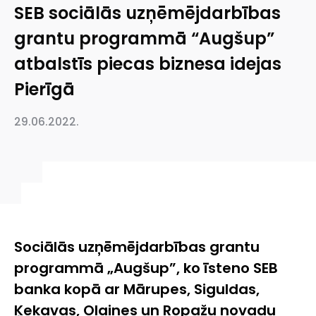
SEB sociālās uzņēmējdarbības
grantu programmā “Augšup”
atbalstīs piecas biznesa idejas
Pierīgā
29.06.2022.
Sociālās uzņēmējdarbības grantu
programmā
„
Augšup”, ko īsteno SEB
banka kopā ar
Mārupes, Siguldas,
Ķekavas, Olaines un Ropažu novadu