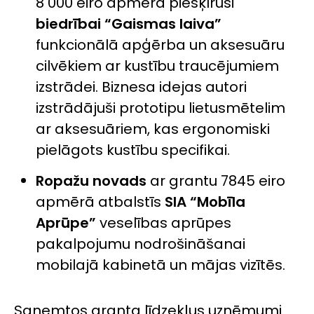
8 000 eiro apmērā piešķīrusi
biedrībai “Gaismas laiva”
funkcionālā apģērba un aksesuāru
cilvēkiem ar kustību traucējumiem
izstrādei. Biznesa idejas autori
izstrādājuši prototipu lietusmētelim
ar aksesuāriem, kas ergonomiski
pielāgots kustību specifikai.
Ropažu novads
ar grantu 7845 eiro
apmērā atbalstīs
SIA
“Mobīla
Aprūpe”
veselības aprūpes
pakalpojumu nodrošināšanai
mobilajā kabinetā un mājas vizītēs.
Saņemtos granta līdzekļus uzņēmumi