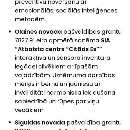
preventīvu novēršanu ar
emocionālās, sociālās inteliģences
metodēm.
Olaines novada
pašvaldības grantu
7827.91 eiro apmērā saņēma
SIA
“Atbalsta centrs “Citāds Es””
interaktīvā un sensorā inventāra
iegādei cilvēkiem ar īpašām
vajadzībām. Uzņēmuma darbības
mērķis ir bērnu un jauniešu ar
invaliditāti harmoniska iekļaušana
sabiedrībā un rūpes par viņu
vecākiem.
Siguldas novada
pašvaldība grantu