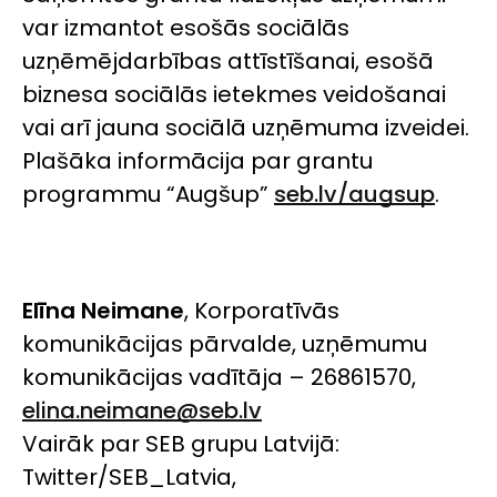
var izmantot esošās sociālās
uzņēmējdarbības attīstīšanai, esošā
biznesa sociālās ietekmes veidošanai
vai arī jauna sociālā uzņēmuma izveidei.
Plašāka informācija par grantu
programmu “Augšup”
seb.lv/augsup
.
Elīna Neimane
, Korporatīvās
komunikācijas pārvalde, uzņēmumu
komunikācijas vadītāja – 26861570,
elina.neimane@seb.lv
Vairāk par SEB grupu Latvijā:
Twitter/SEB_Latvia,