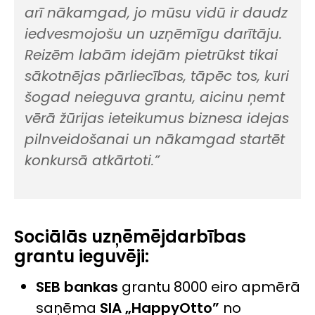
arī nākamgad, jo mūsu vidū ir daudz
iedvesmojošu un uzņēmīgu darītāju.
Reizēm labām idejām pietrūkst tikai
sākotnējas pārliecības, tāpēc tos, kuri
šogad neieguva grantu, aicinu ņemt
vērā žūrijas ieteikumus biznesa idejas
pilnveidošanai un nākamgad startēt
konkursā atkārtoti.”
Sociālās uzņēmējdarbības
grantu ieguvēji:
SEB bankas
grantu 8000 eiro apmērā
saņēma
SIA „HappyOtto”
no