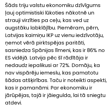
Šāds triju valstu ekonomiku dzīvīgums
ļauj optimistiski lūkoties nākotnē un
strauji virzīties pa ceļu, kas ved uz
augstāku labklājību. Piemēram, pērn,
Latvijas kaimiņu IKP uz vienu iedzīvotāju,
ņemot vērā pirktspējas paritāti,
sasniedza Spānijas līmeni, kas ir 86% no
ES vidējā. Latvija pēc šī rādītāja ir
nedaudz iepalikusi ar 72%. Domāju, ka
nav vispārēju iemeslu, kas pamatotu
šādas atšķirības. Taču ir noteikti aspekti,
kas ir pamanāmi. Par ekonomiku ir
jārūpējas, tajā ir jāiegulda, lai tā sniegtu
atdevi.