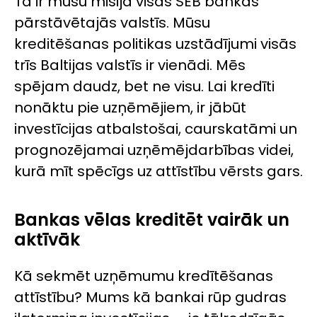
Tā ir mūsu misija visās SEB bankas
pārstāvētajās valstīs. Mūsu
kreditēšanas politikas uzstādījumi visās
trīs Baltijas valstīs ir vienādi. Mēs
spējam daudz, bet ne visu. Lai kredīti
nonāktu pie uzņēmējiem, ir jābūt
investīcijas atbalstošai, caurskatāmi un
prognozējamai uzņēmējdarbības videi,
kurā mīt spēcīgs uz attīstību vērsts gars.
Bankas vēlas kreditēt vairāk un
aktīvāk
Kā sekmēt uzņēmumu kredītēšanas
attīstību? Mums kā bankai rūp gudras