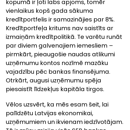
kopumā ir ļoti labs apjoms, tomēr
vienlaikus kopš gada sākuma
kredītportfelis ir samazinājies par 8%.
Kredītportfeļa kritums nav saistīts ar
izmaiņām kredītpolitikā. Te varētu runāt
par diviem galvenajiem iemesliem –
pirmkārt, pieaugošie naudas atlikumi
uzņēmumu kontos nozīmē mazāku
vajadzību pēc bankas finansējuma.
Otrkārt, augusi uzņēmumu spēja
piesaistīt līdzekļus kapitāla tirgos.
Vēlos uzsvērt, ka mēs esam šeit, lai
palīdzētu Latvijas ekonomikai,
uzņēmumiem un ikvienam iedzīvotājam.