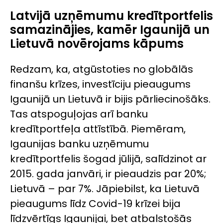
Latvijā uzņēmumu kredītportfelis
samazinājies, kamēr Igaunijā un
Lietuvā novērojams kāpums
Redzam, ka, atgūstoties no globālās
finanšu krīzes, investīciju pieaugums
Igaunijā un Lietuvā ir bijis pārliecinošāks.
Tas atspoguļojas arī banku
kredītportfeļa attīstībā. Piemēram,
Igaunijas banku uzņēmumu
kredītportfelis šogad jūlijā, salīdzinot ar
2015. gada janvāri, ir pieaudzis par 20%;
Lietuvā – par 7%. Jāpiebilst, ka Lietuvā
pieaugums līdz Covid-19 krīzei bija
līdzvērtīgs Igaunijai, bet atbalstošās