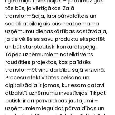
ilgtermiņa investīcijas – jo tālredzīgās
tās būs, jo vērtīgākas. Zaļā
transformācija, labi pārvaldītais un
sociāli atbildīgais būs neatņemama
uzņēmumu dienaskārtības sastāvdaļa,
ja tie vēlēsies savu produktu eksportēt
un būt starptautiski konkurētspējīgi.
Tāpēc uzņēmumiem noteikti vērts
raudzīties projektos, kas palīdzēs
transformēt viņu darbību šajā virzienā.
Procesu efektivitātes celšana un
digitalizācija ir jomas, kur esam gatavi
atbalstīt uzņēmumu investīcijas. Tikpat
būtiski ir arī pārvaldības jautājumi –
uzņēmumiem ieguldot pārvaldības un