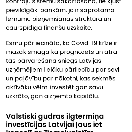
kontroļu sistēmu sakārtošanā, tie kļūst
pievilcīgāki bankām, jo ir saprotama
lēmumu pieņemšanas struktūra un
caurspīdīga finanšu uzskaite.
Esmu pārliecināta, ka Covid-19 krīze ir
mazāk smaga kā prognozēts un ātrā
tās pārvarēšana sniegs Latvijas
uzņēmējiem lielāku pārliecību par sevi
un paļāvību par nākotni, kas sekmēs
aktīvāku vēlmi investēt gan savu
uzkrāto, gan aizņemto kapitālu.
Valstiski gudras ilgtermiņa
investīcijas Latvijai ļaus iet