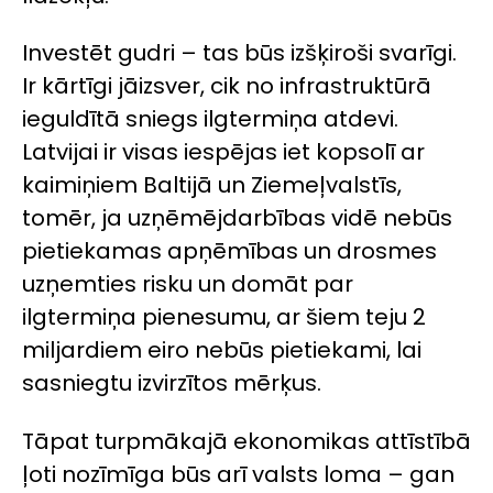
Investēt gudri – tas būs izšķiroši svarīgi.
Ir kārtīgi jāizsver, cik no infrastruktūrā
ieguldītā sniegs ilgtermiņa atdevi.
Latvijai ir visas iespējas iet kopsolī ar
kaimiņiem Baltijā un Ziemeļvalstīs,
tomēr, ja uzņēmējdarbības vidē nebūs
pietiekamas apņēmības un drosmes
uzņemties risku un domāt par
ilgtermiņa pienesumu, ar šiem teju 2
miljardiem eiro nebūs pietiekami, lai
sasniegtu izvirzītos mērķus.
Tāpat turpmākajā ekonomikas attīstībā
ļoti nozīmīga būs arī valsts loma – gan