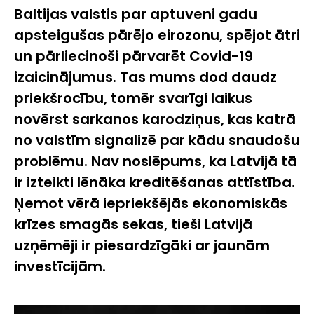
Baltijas valstis par aptuveni gadu
apsteigušas pārējo eirozonu, spējot ātri
un pārliecinoši pārvarēt Covid-19
izaicinājumus. Tas mums dod daudz
priekšrocību, tomēr svarīgi laikus
novērst sarkanos karodziņus, kas katrā
no valstīm signalizē par kādu snaudošu
problēmu. Nav noslēpums, ka Latvijā tā
ir izteikti lēnāka kreditēšanas attīstība.
Ņemot vērā iepriekšējās ekonomiskās
krīzes smagās sekas, tieši Latvijā
uzņēmēji ir piesardzīgāki ar jaunām
investīcijām.