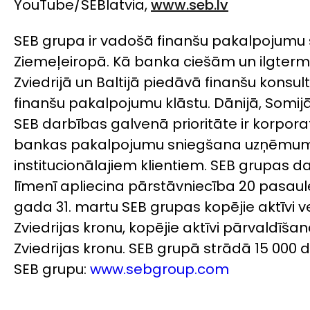
YouTube/SEBlatvia,
www.seb.lv
SEB grupa ir vadošā finanšu pakalpojumu 
Ziemeļeiropā. Kā banka ciešām un ilgterm
Zviedrijā un Baltijā piedāvā finanšu konsul
finanšu pakalpojumu klāstu. Dānijā, Somijā
SEB darbības galvenā prioritāte ir korporat
bankas pakalpojumu sniegšana uzņēmu
institucionālajiem klientiem. SEB grupas d
līmenī apliecina pārstāvniecība 20 pasaules
gada 31. martu SEB grupas kopējie aktīvi v
Zviedrijas kronu, kopējie aktīvi pārvaldīšan
Zviedrijas kronu. SEB grupā strādā 15 000 d
SEB grupu:
www.sebgroup.com