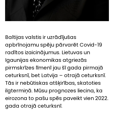
Baltijas valstis ir uzrādījušas
apbrīnojamu spēju pārvarēt Covid-19
radītos izaicinājumus. Lietuvas un
Igaunijas ekonomikas atgriezās
pirmskrīzes līmenī jau šī gada pirmajā
ceturksnī, bet Latvija – otrajā ceturksnī.
Tās ir nebūtiskas atšķirības, skatoties
ilgtermiņā. Mūsu prognozes liecina, ka
eirozona to pašu spēs paveikt vien 2022.
gada otrajā ceturksnī.