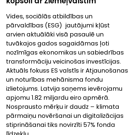
kopsolī ar Ziemeļvalstīm
Vides, sociālās atbildības un
pārvaldības (ESG) jautājumi kļūst
arvien aktuālāki visā pasaulē un
tuvākajos gados sagaidāmas ļoti
nozīmīgas ekonomikas un sabiedrības
transformāciju veicinošas investīcijas.
Aktuāls fokuss ES valstīs ir Atjaunošanas
un noturības mehānisma fondu
izlietojums. Latvija saņems ievērojamu
apjomu 1.82 miljardu eiro apmērā.
Nosprausto mērķu ir daudz – klimata
pārmaiņu novēršanai un digitalizācijas
stiprināšanai tiks novirzīti 57% fonda
līdzekļu.