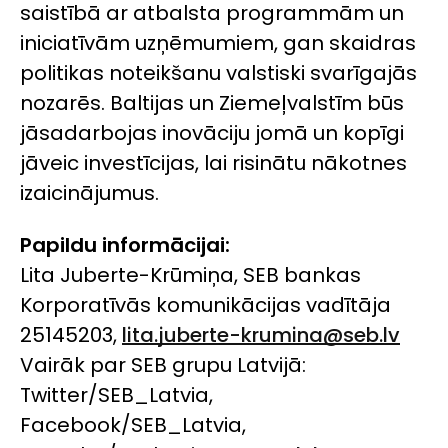
saistībā ar atbalsta programmām un
iniciatīvām uzņēmumiem, gan skaidras
politikas noteikšanu valstiski svarīgajās
nozarēs. Baltijas un Ziemeļvalstīm būs
jāsadarbojas inovāciju jomā un kopīgi
jāveic investīcijas, lai risinātu nākotnes
izaicinājumus.
Papildu informācijai:
Lita Juberte-Krūmiņa, SEB bankas
Korporatīvās komunikācijas vadītāja
25145203,
lita.juberte-krumina@seb.lv
Vairāk par SEB grupu Latvijā:
Twitter/SEB_Latvia,
Facebook/SEB_Latvia,