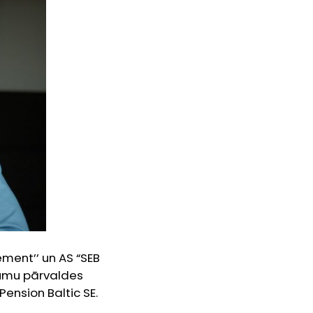
ement’’ un AS “SEB
jumu pārvaldes
Pension Baltic SE.