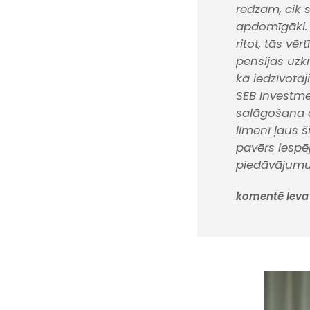
redzam, cik s
apdomīgāki. 
ritot, tās vē
pensijas uzk
kā iedzīvotāji
SEB Investm
salāgošana 
līmenī ļaus 
pavērs iespē
piedāvājumu 
komentē Ieva 