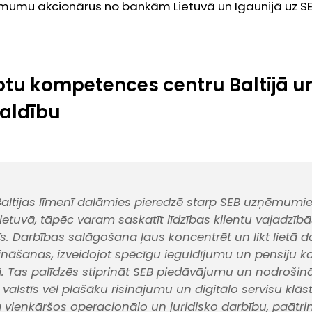
mu akcionārus no bankām Lietuvā un Igaunijā uz SEB
otu kompetences centru Baltijā un
valdību
Baltijas līmenī dalāmies pieredzē starp SEB uzņēmumie
ietuvā, tāpēc varam saskatīt līdzības klientu vajadzībās
tīs. Darbības salāgošana ļaus koncentrēt un likt lietā 
zināšanas, izveidojot spēcīgu ieguldījumu un pensiju
jā. Tas palīdzēs stiprināt SEB piedāvājumu un nodrošinā
s valstīs vēl plašāku risinājumu un digitālo servisu klās
vienkāršos operacionālo un juridisko darbību, paāt