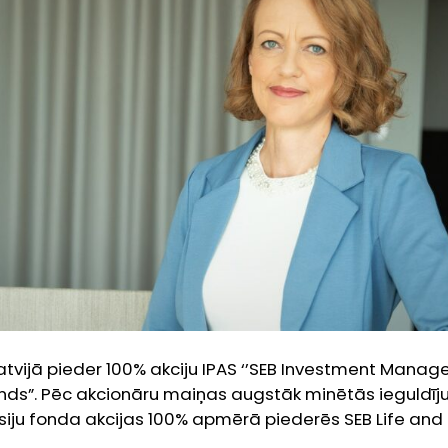
atvijā pieder 100% akciju IPAS ‘’SEB Investment Manag
fonds”. Pēc akcionāru maiņas augstāk minētās ieguldī
iju fonda akcijas 100% apmērā piederēs SEB Life and 