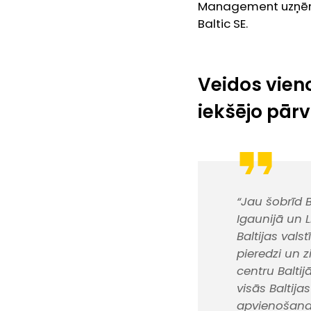
Management uzņēmu
Baltic SE.
Veidos vien
iekšējo pār
“Jau šobrīd 
Igaunijā un L
Baltijas vals
pieredzi un 
centru Balti
visās Baltija
apvienošana 