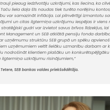
trauji pieaug iedzīvotāju uzkrājumi, kas liecina, ka cilv
Taču liela daļa šīs naudas tiek turēta norēķinu kontos,
rtību var samazināt inflācija. Lai pilnvērtīgi izmantotu s
rājumi un citas ilgtermiņa uzkrājumu iespējas ir viens 
 stratēģiski gudri var izvietot savus brīvos līdzekļus, lai
ent Management un SEB atklātā pensiju fonda darbīb
ar uzņēmumu struktūru SEB grupā un spēku apvienoša
šiem uzņēmumiem veltīt lielāku uzmanību darbam ar k
ju nodrošināt klientiem plašāku un konkurētspējīgāku
ilgtermiņa uzkrājumu risinājumiem,”
Tetere, SEB bankas valdes priekšsēdētāja.