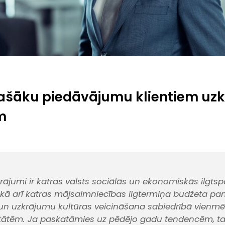
ašāku piedāvājumu klientiem uz
m
krājumi ir katras valsts sociālās un ekonomiskās ilgtsp
kā arī katras mājsaimniecības ilgtermiņa budžeta pa
un uzkrājumu kultūras veicināšana sabiedrībā vienmēr
itātēm. Ja paskatāmies uz pēdējo gadu tendencēm, ta