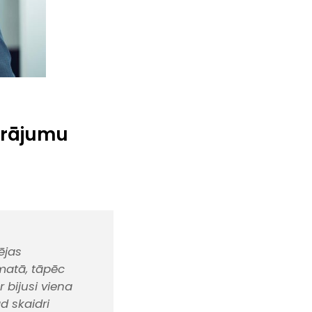
krājumu
ējas
matā, tāpēc
 bijusi viena
d skaidri