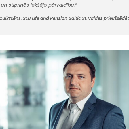
n stiprinās iekšējo pārvaldību,“
ulktsēns, SEB Life and Pension Baltic SE valdes priekšsēdēt