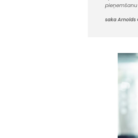
pieņemšanu u
saka Arnolds Č