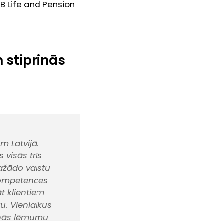
 Life and Pension
 stiprinās
m Latvijā,
 visās trīs
dažādo valstu
 kompetences
t klientiem
tu. Vienlaikus
rinās lēmumu