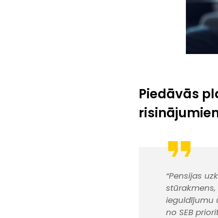
Piedāvās pl
risinājumie
“Pensijas uz
stūrakmens, 
ieguldījumu 
no SEB prior