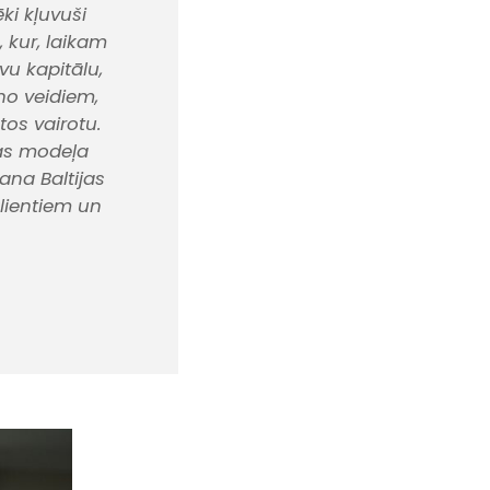
ēki kļuvuši
 kur, laikam
avu kapitālu,
no veidiem,
 tos vairotu.
as modeļa
na Baltijas
lientiem un