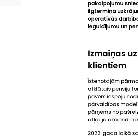
pakalpojumu snied
ilgtermiņa uzkrāju
operatīvās darbība
ieguldījumu un pen
Izmaiņas uz
klientiem
Īstenotajām pārma
atklātais pensiju f
pavērs iespēju nod
pārvaldības modelī k
pārņems no pašreizē
atļauja akcionāra m
2022. gada laikā sa