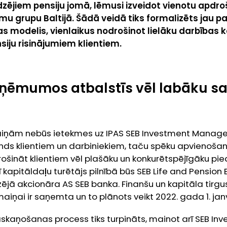
zējiem pensiju jomā, lēmusi izveidot vienotu apdr
mu grupu Baltijā. Šādā veidā tiks formalizēts jau p
s modelis, vienlaikus nodrošinot lielāku darbības
siju risinājumiem klientiem.
ņēmumos atbalstīs vēl labāku sa
iņām nebūs ietekmes uz IPAS SEB Investment Manage
onds klientiem un darbiniekiem, taču spēku apvienošana
rošināt klientiem vēl plašāku un konkurētspējīgāku p
apitāldaļu turētājs pilnībā būs SEB Life and Pension Ba
jā akcionāra AS SEB banka. Finanšu un kapitāla tirgu
aiņai ir saņemta un to plānots veikt 2022. gada 1. janv
skaņošanas process tiks turpināts, mainot arī SEB In