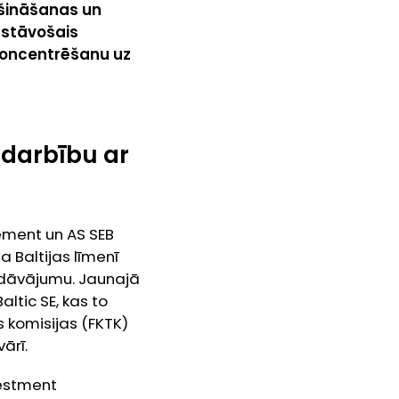
ošināšanas un
astāvošais
 koncentrēšanu uz
darbību ar
ment un AS SEB
 Baltijas līmenī
iedāvājumu. Jaunajā
ltic SE, kas to
s komisijas (FKTK)
ārī.
vestment