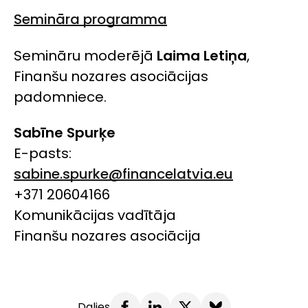
Semināra programma
Semināru moderējā
Laima Letiņa
,
Finanšu nozares asociācijas
padomniece.
Sabīne Spurķe
E-pasts:
sabine.spurke@financelatvia.eu
+371 20604166
Komunikācijas vadītāja
Finanšu nozares asociācija
Dalies