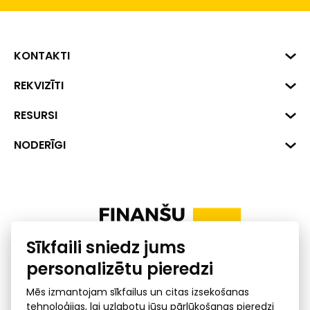
KONTAKTI
Biznesa centrs "VERDE" Roberta
REKVIZĪTI
Hirša iela 1a (218.kab.), Rīga, LV-
1045
Reģ. Nr. 40008002175
RESURSI
+371 287 18175
Banka: SEB Banka
Dati
NODERĪGI
info@financelatvia.eu
Kods: UNLALV2X
Materiāli
Līzings
Konta Nr. LV48UNLA0001000700732
Interaktīvie dati
Pensiju 2. līmenis
Uzņēmumu kredītspējas kalkulators
Finanšu pratība
Sīkfaili sniedz jums
Ombuds
personalizētu pieredzi
Mēs izmantojam sīkfailus un citas izsekošanas
tehnoloģijas, lai uzlabotu jūsu pārlūkošanas pieredzi