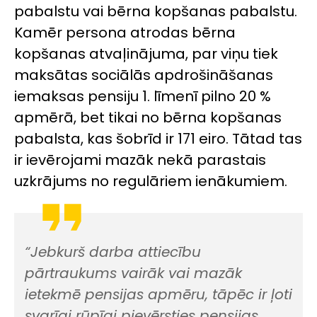
pabalstu vai bērna kopšanas pabalstu.
Kamēr persona atrodas bērna
kopšanas atvaļinājuma, par viņu tiek
maksātas sociālās apdrošināšanas
iemaksas pensiju 1. līmenī pilno 20 %
apmērā, bet tikai no bērna kopšanas
pabalsta, kas šobrīd ir 171 eiro. Tātad tas
ir ievērojami mazāk nekā parastais
uzkrājums no regulāriem ienākumiem.
“Jebkurš darba attiecību
pārtraukums vairāk vai mazāk
ietekmē pensijas apmēru, tāpēc ir ļoti
svarīgi rūpīgi pievērsties pensijas