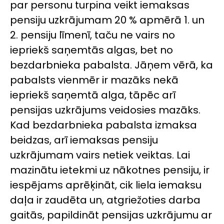
par personu turpina veikt iemaksas
pensiju uzkrājumam 20 % apmērā 1. un
2. pensiju līmenī, taču ne vairs no
iepriekš saņemtās algas, bet no
bezdarbnieka pabalsta. Jāņem vērā, ka
pabalsts vienmēr ir mazāks nekā
iepriekš saņemtā alga, tāpēc arī
pensijas uzkrājums veidosies mazāks.
Kad bezdarbnieka pabalsta izmaksa
beidzas, arī iemaksas pensiju
uzkrājumam vairs netiek veiktas. Lai
mazinātu ietekmi uz nākotnes pensiju, ir
iespējams aprēķināt, cik liela iemaksu
daļa ir zaudēta un, atgriežoties darba
gaitās, papildināt pensijas uzkrājumu ar