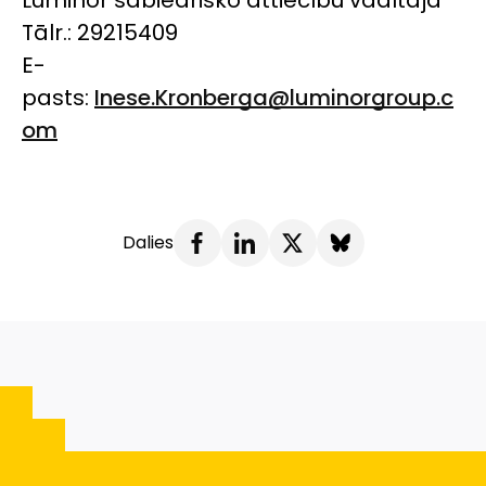
Luminor sabiedrisko attiecību vadītāja
Tālr.: 29215409
E-
pasts:
Inese.Kronberga@luminorgroup.c
om
Dalies