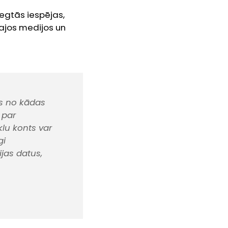
niegtās iespējas,
lajos medijos un
ts no kādas
 par
klu konts var
gi
jas datus,