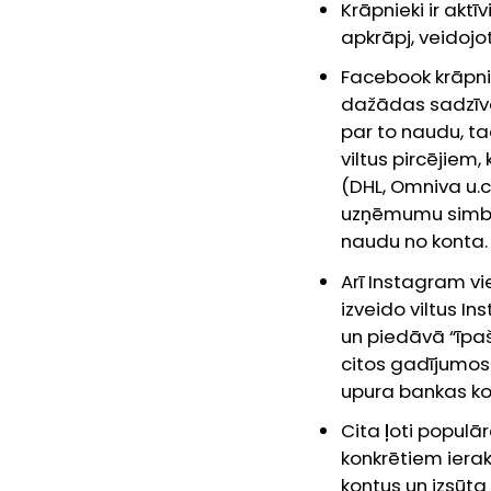
Krāpnieki ir akt
apkrāpj, veidojo
Facebook krāpnie
dažādas sadzīvē
par to naudu, ta
viltus pircējiem
(DHL, Omniva u.c.
uzņēmumu simbol
naudu no konta.
Arī Instagram vi
izveido viltus I
un piedāvā “īpaš
citos gadījumos 
upura bankas ko
Cita ļoti popul
konkrētiem ierak
kontus un izsūta