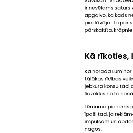
Savukārt “Shadowba
ir nevēlams saturs 
apgalvo, ka kāds ne
piedāvājot to par 
pārskaitīta, krāpni
Kā rīkoties
Kā norāda Luminor e
tālākas rīcības vei
jebkura konsultācij
līdzekļus no to non
Lēmuma pieņemšanu
īpaši tad, ja reklām
impulsam un apdomā
nagos.