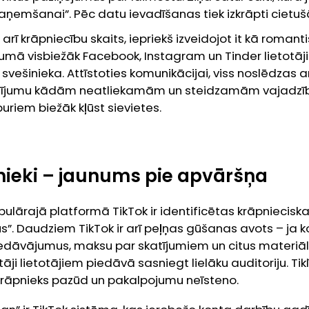
aņemšanai”. Pēc datu ievadīšanas tiek izkrāpti cietušā
 arī krāpniecību skaits, iepriekš izveidojot it kā romant
ījumā visbiežāk Facebook, Instagram un Tinder lietotā
svešinieka. Attīstoties komunikācijai, viss noslēdzas a
tījumu kādām neatliekamām un steidzamām vajadzī
riem biežāk kļūst sievietes.
nieki – jaunums pie apvāršņa
opulārajā platformā TikTok ir identificētas krāpniecis
”. Daudziem TikTok ir arī peļņas gūšanas avots – ja ko
dāvājumus, maksu par skatījumiem un citus materiālu
āji lietotājiem piedāvā sasniegt lielāku auditoriju. Tiklī
 krāpnieks pazūd un pakalpojumu neīsteno.