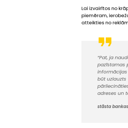
Lai izvairītos no kr
piemēram, ierobežot
atteikties no reklā
“Pat, ja nau
pazīstamas p
informācijas
būt uzlauzts 
pārliecināti
adreses un t
stāsta bankas