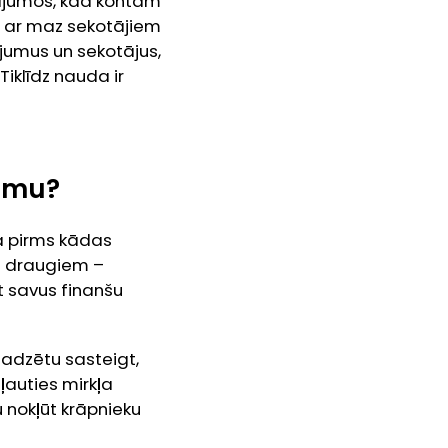
dījumos, kad kontam
am ar maz sekotājiem
ījumus un sekotājus,
iklīdz nauda ir
jumu?
ja pirms kādas
ai draugiem –
t savus finanšu
dzētu sasteigt,
ļauties mirkļa
 nokļūt krāpnieku