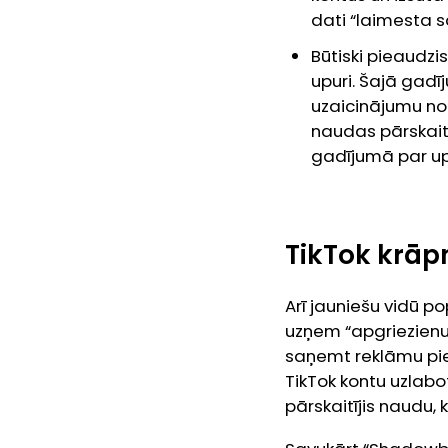
dati “laimesta s
Būtiski pieaudzis
upuri. Šajā gad
uzaicinājumu no 
naudas pārskai
gadījumā par upu
TikTok krāp
Arī jauniešu vidū p
uzņem “apgriezienus
saņemt reklāmu pie
TikTok kontu uzlabot
pārskaitījis naudu,