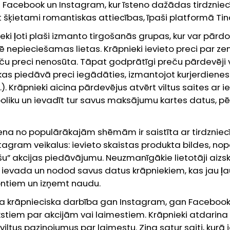
īvi Facebook un Instagram, kur īsteno dažādas tirdznie
t šķietami romantiskas attiecības, īpaši platformā Tin
ki ļoti plaši izmanto tirgošanās grupas, kur var pārd
 nepieciešamas lietas. Krāpnieki ievieto preci par 
ču preci nenosūta. Tāpat godprātīgi preču pārdevēji 
, kas piedāvā preci iegādāties, izmantojot kurjerdien
). Krāpnieki aicina pārdevējus atvērt viltus saites ar 
iku un ievadīt tur savus maksājumu kartes datus, pē
ena no populārākajām shēmām ir saistīta ar tirdzniecī
nstagram veikalus: ievieto skaistas produkta bildes, nop
u” akcijas piedāvājumu. Neuzmanīgākie lietotāji aizs
ievada un nodod savus datus krāpniekiem, kas jau ļau
ntiem un izņemt naudu.
āra krāpnieciska darbība gan Instagram, gan Facebook 
stiem par akcijām vai laimestiem. Krāpnieki atdarina lo
 viltus paziņojumus par laimestu. Ziņa satur saiti, kur