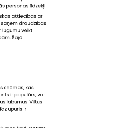
s personas līdzekļi.
iskas attiecības ar
ji saņem draudzības
r lūgumu veikt
bām. Šajā
kas shēmas, kas
nts ir populārs, var
s labumus. Viltus
dz upuris ir