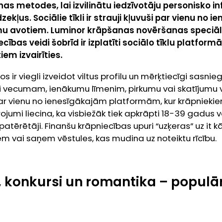
nas metodes, lai izvilinātu iedzīvotāju personisko i
zekļus. Sociālie tīkli ir strauji kļuvuši par vienu no 
u avotiem. Luminor krāpšanas novēršanas speciālis
ecības veidi šobrīd ir izplatīti sociālo tīklu platform
em izvairīties.
los ir viegli izveidot viltus profilu un mērķtiecīgi sasni
oši vecumam, ienākumu līmenim, pirkumu vai skatījumu v
a par vienu no ienesīgākajām platformām, kur krāpniekie
jumi liecina, ka visbiežāk tiek apkrāpti 18-39 gadus ve
 patērētāji. Finanšu krāpniecības upuri “uzķeras” uz it
m vai saņem vēstules, kas mudina uz noteiktu rīcību.
, konkursi un romantika – popul