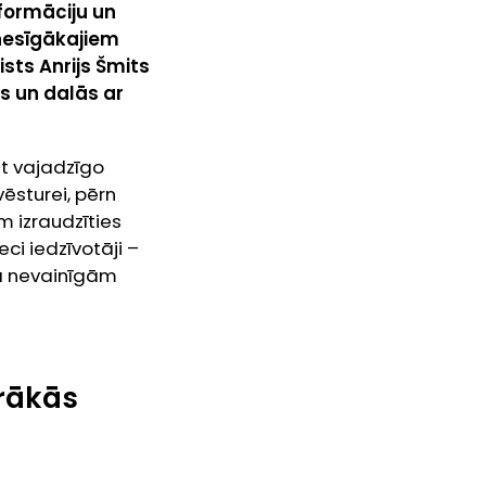
nformāciju un
ienesīgākajiem
ts Anrijs Šmits
ās un dalās ar
egt vajadzīgo
ēsturei, pērn
m izraudzīties
ci iedzīvotāji –
 kā nevainīgām
ārākās