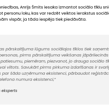
āpniecības, Anrijs Šmits iesaka izmantot sociālo tīklu s
 personu loku, kas var redzēt veiktos ierakstus sociā
mām vispār, ja tāda iespēja tiek piedāvāta.
das pārskaitījuma lūgums sociālajos tīklos tiek saņem
ersonas, pirms pārskaitījuma veikšanas jāpārliecinās
 patiesumu, piemēram, piezvanot, jo drauga sociālo tī
vai viltots. Savukārt pirms pirkuma izdarīšanas ir svarī
es par šāda uzņēmuma eksistenci, pārbaudot reģistrāci
elefona numura eksistenci,”
 eksperts