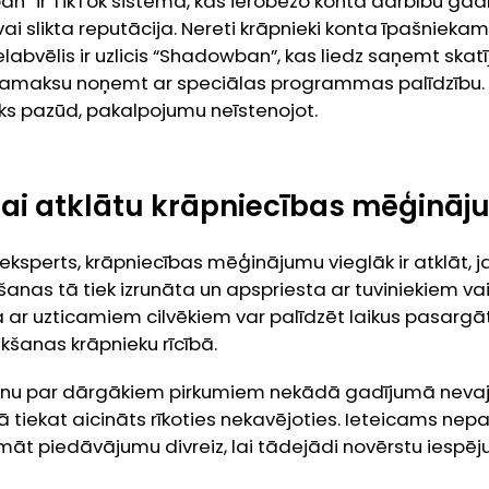
n” ir TikTok sistēma, kas ierobežo konta darbību ga
vai slikta reputācija. Nereti krāpnieki konta īpašniek
labvēlis ir uzlicis “Shadowban”, kas liedz saņemt skat
samaksu noņemt ar speciālas programmas palīdzību. T
eks pazūd, pakalpojumu neīstenojot.
, lai atklātu krāpniecības mēģinā
ksperts, krāpniecības mēģinājumu vieglāk ir atklāt, 
kšanas tā tiek izrunāta un apspriesta ar tuviniekiem v
a ar uzticamiem cilvēkiem var palīdzēt laikus pasargā
ākšanas krāpnieku rīcībā.
 par dārgākiem pirkumiem nekādā gadījumā nevaja
ā tiekat aicināts rīkoties nekavējoties. Ieteicams nepa
t piedāvājumu divreiz, lai tādejādi novērstu iespēju