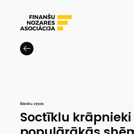
Biedru ziņas
Soctīklu krāpnieki 
populārākās shē