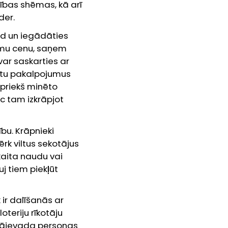
cības shēmas, kā arī
der.
od un iegādāties
zemu cenu, saņem
var saskarties ar
estu pakalpojumus
iepriekš minēto
c tam izkrāpjot
bu. Krāpnieki
ērk viltus sekotājus
kaita naudu vai
j tiem piekļūt
ir dalīšanās ar
teriju rīkotāju
ā jāievada personas