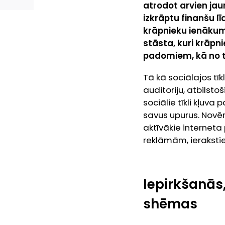
atrodot arvien jau
izkrāptu finanšu līd
krāpnieku ienākum
stāsta, kuri krāpni
padomiem, kā no ti
Tā kā sociālajos tīk
auditoriju, atbilst
sociālie tīkli kļuv
savus upurus. Novēro
aktīvākie interneta
reklāmām, ierakstie
Iepirkšanās
shēmas