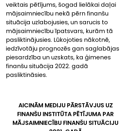
veiktais pētījums, šogad lielākai daļai
mājsaimniecību nekā pērn finanšu
situācija uzlabojusies, un sarucis to
mājsaimniecību īpatsvars, kurām tā
pasliktinājusies. Lūkojoties nākotnē,
iedzīvotāju prognozēs gan saglabājas
piesardzība un uzskats, ka ģimenes
finanšu situācija 2022. gadā
pasliktināsies.
AICINĀM MEDIJU PĀRSTĀVJUS UZ
FINANŠU INSTITŪTA PĒTĪJUMA PAR
MĀJSAIMNIECĪBU FINANŠU SITUĀCIJU