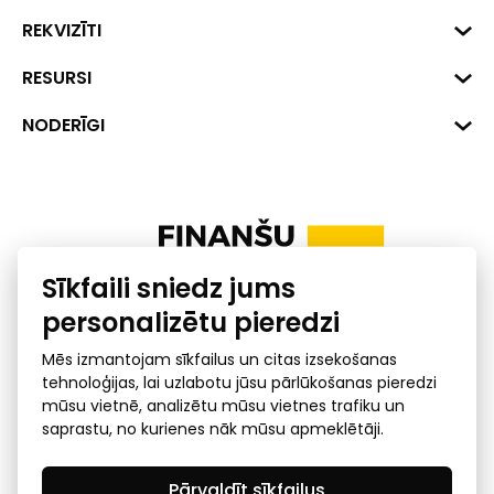
Biznesa centrs "VERDE" Roberta
REKVIZĪTI
Hirša iela 1a (218.kab.), Rīga, LV-
1045
Reģ. Nr. 40008002175
RESURSI
+371 287 18175
Banka: SEB Banka
Dati
NODERĪGI
info@financelatvia.eu
Kods: UNLALV2X
Materiāli
Līzings
Konta Nr. LV48UNLA0001000700732
Interaktīvie dati
Pensiju 2. līmenis
Uzņēmumu kredītspējas kalkulators
Finanšu pratība
Sīkfaili sniedz jums
Ombuds
personalizētu pieredzi
Mēs izmantojam sīkfailus un citas izsekošanas
tehnoloģijas, lai uzlabotu jūsu pārlūkošanas pieredzi
mūsu vietnē, analizētu mūsu vietnes trafiku un
saprastu, no kurienes nāk mūsu apmeklētāji.
Privātuma politika
GDPR subjekta piekļuves
Pārvaldīt sīkfailus