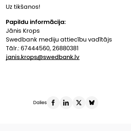
Uz tikšanos!
Papildu informācija:
Jānis Krops
Swedbank mediju attiecību vadītājs
Tālr.: 67444560, 26880381
janis.krops@swedbank.lv
Dalies