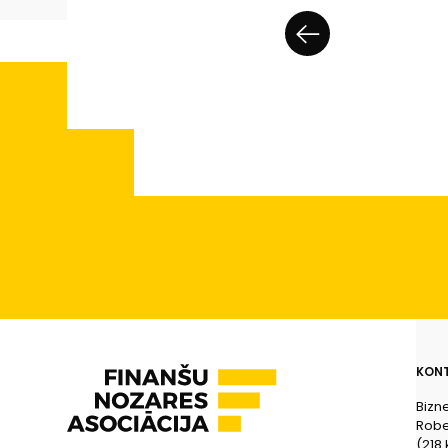
KONT
Bizn
Rober
(218.