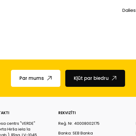
Dalies
Par mums
Kļūt par biedru
AKTI
REKVIZĪTI
esa centrs "VERDE"
Reģ. Nr. 40008002175
ta Hirša iela 1a
Banka: SEB Banka
kab.), Rīga, LV-1045